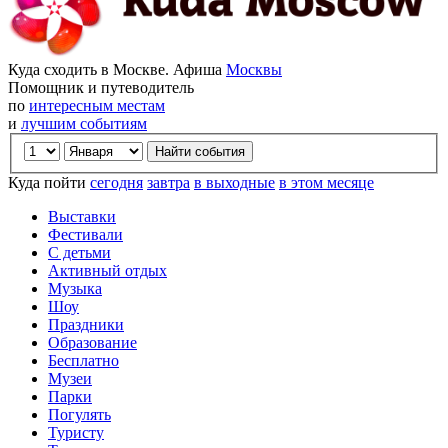
Куда сходить в Москве. Афиша
Москвы
Помощник и путеводитель
по
интересным местам
и
лучшим событиям
Куда пойти
сегодня
завтра
в выходные
в этом месяце
Выставки
Фестивали
С детьми
Активный отдых
Музыка
Шоу
Праздники
Образование
Бесплатно
Музеи
Парки
Погулять
Туристу