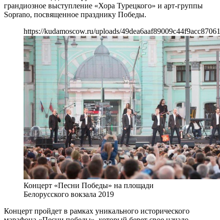
грандиозное выступление «Хора Турецкого» и арт-группы
Soprano, посвященное празднику Победы.
https://kudamoscow.ru/uploads/49dea6aaf89009c44f9acc87061
Концерт «Песни Победы» на площади
Белорусского вокзала 2019
Концерт пройдет в рамках уникального исторического
марафона «Песни победы», который берет свое начало