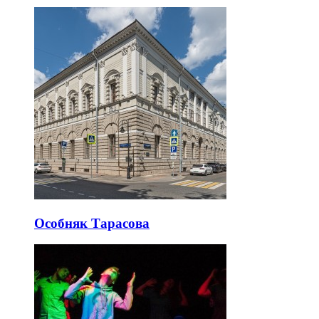
Особняк Тарасова