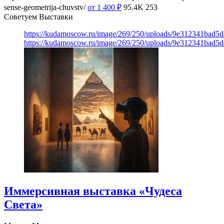
sense-geometrija-chuvstv/
от 1 400
₽
95.4K
253
Советуем Выставки
https://kudamoscow.ru/image/269/250/uploads/9e312341bad5
https://kudamoscow.ru/image/269/250/uploads/9e312341bad5
Иммерсивная выставка «Чудеса
Света»