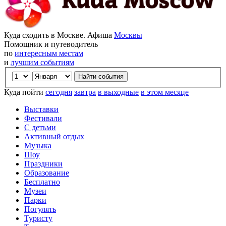
Куда сходить в Москве. Афиша
Москвы
Помощник и путеводитель
по
интересным местам
и
лучшим событиям
Куда пойти
сегодня
завтра
в выходные
в этом месяце
Выставки
Фестивали
С детьми
Активный отдых
Музыка
Шоу
Праздники
Образование
Бесплатно
Музеи
Парки
Погулять
Туристу