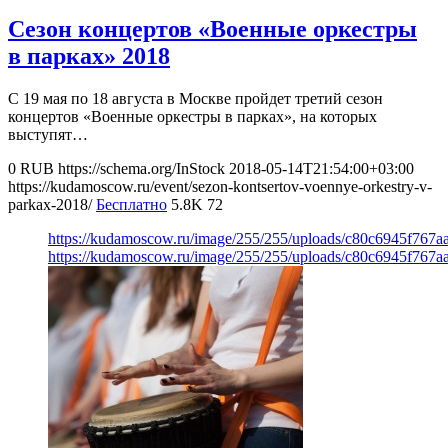
Сезон концертов «Военные оркестры
в парках» 2018
С 19 мая по 18 августа в Москве пройдет третий сезон
концертов «Военные оркестры в парках», на которых
выступят…
0
RUB
https://schema.org/InStock
2018-05-14T21:54:00+03:00
https://kudamoscow.ru/event/sezon-kontsertov-voennye-orkestry-v-
parkax-2018/
Бесплатно
5.8K
72
https://kudamoscow.ru/image/255/255/uploads/c80c6945f767
https://kudamoscow.ru/image/255/255/uploads/c80c6945f767