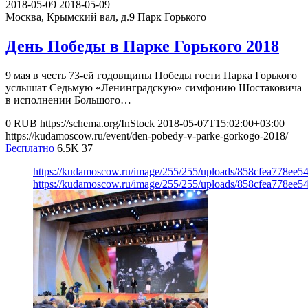
2018-05-09
2018-05-09
Москва, Крымский вал, д.9
Парк Горького
День Победы в Парке Горького 2018
9 мая в честь 73-ей годовщины Победы гости Парка Горького
услышат Седьмую «Ленинградскую» симфонию Шостаковича
в исполнении Большого…
0
RUB
https://schema.org/InStock
2018-05-07T15:02:00+03:00
https://kudamoscow.ru/event/den-pobedy-v-parke-gorkogo-2018/
Бесплатно
6.5K
37
https://kudamoscow.ru/image/255/255/uploads/858cfea778ee
https://kudamoscow.ru/image/255/255/uploads/858cfea778ee