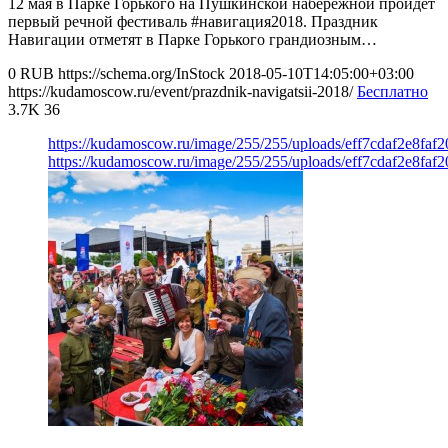
12 мая в Парке Горького на Пушкинской набережной пройдет
первый речной фестиваль #навигация2018. Праздник
Навигации отметят в Парке Горького грандиозным…
0
RUB
https://schema.org/InStock
2018-05-10T14:05:00+03:00
https://kudamoscow.ru/event/prazdnik-navigatsii-2018/
Бесплатно
3.7K
36
https://kudamoscow.ru/image/255/255/uploads/eff7cdaf2e8faf
https://kudamoscow.ru/image/255/255/uploads/eff7cdaf2e8faf