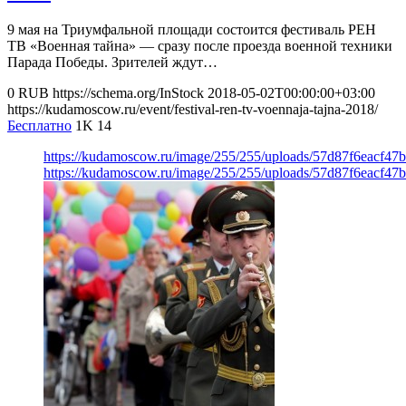
9 мая на Триумфальной площади состоится фестиваль РЕН
ТВ «Военная тайна» — сразу после проезда военной техники
Парада Победы. Зрителей ждут…
0
RUB
https://schema.org/InStock
2018-05-02T00:00:00+03:00
https://kudamoscow.ru/event/festival-ren-tv-voennaja-tajna-2018/
Бесплатно
1K
14
https://kudamoscow.ru/image/255/255/uploads/57d87f6eacf4
https://kudamoscow.ru/image/255/255/uploads/57d87f6eacf4