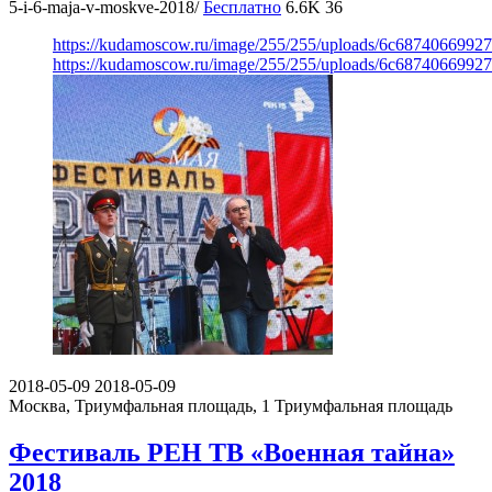
5-i-6-maja-v-moskve-2018/
Бесплатно
6.6K
36
https://kudamoscow.ru/image/255/255/uploads/6c6874066992
https://kudamoscow.ru/image/255/255/uploads/6c6874066992
2018-05-09
2018-05-09
Москва, Триумфальная площадь, 1
Триумфальная площадь
Фестиваль РЕН ТВ «Военная тайна»
2018