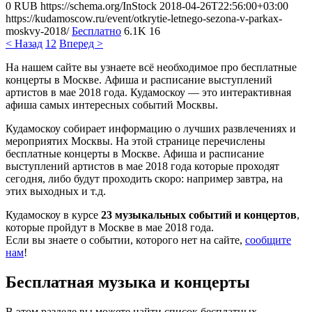
0
RUB
https://schema.org/InStock
2018-04-26T22:56:00+03:00
https://kudamoscow.ru/event/otkrytie-letnego-sezona-v-parkax-
moskvy-2018/
Бесплатно
6.1K
16
< Назад
1
2
Вперед >
На нашем сайте вы узнаете всё необходимое про бесплатные
концерты в Москве. Афиша и расписание выступлений
артистов в мае 2018 года. Кудамоскоу — это интерактивная
афиша самых интересных событий Москвы.
Кудамоскоу собирает информацию о лучших развлечениях и
мероприятих Москвы. На этой странице перечислены
бесплатные концерты в Москве. Афиша и расписание
выступлений артистов в мае 2018 года которые проходят
сегодня, либо будут проходить скоро: например завтра, на
этих выходных и т.д.
Кудамоскоу в курсе
23 музыкальных событий и концертов
,
которые пройдут в Москве в мае 2018 года.
Если вы знаете о событии, которого нет на сайте,
сообщите
нам
!
Бесплатная музыка и концерты
В этом разделе вы можете найти список бесплатных