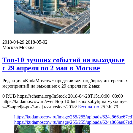
2018-04-29
2018-05-02
Москва
Москва
Топ-10 лучших событий на выходные
с 29 апреля по 2 мая в Москве
Редакция «KudaMoscow» представляет подборку интересных
мероприятий на выходные с 29 апреля по 2 мая:
0
RUB
https://schema.org/InStock
2018-04-28T15:10:00+03:00
https://kudamoscow.ru/event/top-10-luchshix-sobytij-na-vyxodnye-
s-29-aprelja-po-2-maja-v-moskve-2018/
Бесплатно
25.3K
79
https://kudamoscow.ru/image/255/255/uploads/624a866ae67e
https://kudamoscow.ru/image/255/255/uploads/624a866ae67e