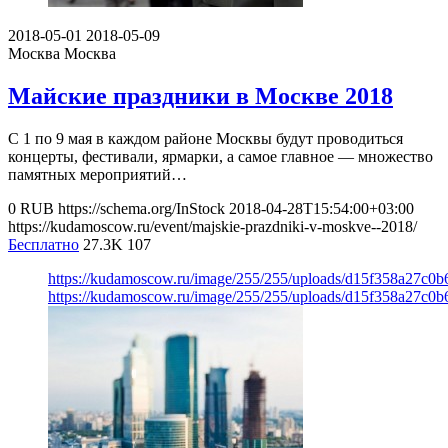
2018-05-01
2018-05-09
Москва
Москва
Майские праздники в Москве 2018
С 1 по 9 мая в каждом районе Москвы будут проводиться
концерты, фестивали, ярмарки, а самое главное — множество
памятных мероприятий…
0
RUB
https://schema.org/InStock
2018-04-28T15:54:00+03:00
https://kudamoscow.ru/event/majskie-prazdniki-v-moskve--2018/
Бесплатно
27.3K
107
https://kudamoscow.ru/image/255/255/uploads/d15f358a27c0
https://kudamoscow.ru/image/255/255/uploads/d15f358a27c0