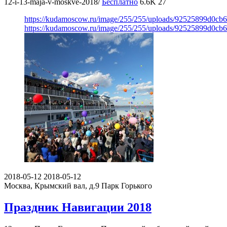
12-i-13-maja-v-moskve-2018/
Бесплатно
6.6K
27
https://kudamoscow.ru/image/255/255/uploads/92525899d0cb
https://kudamoscow.ru/image/255/255/uploads/92525899d0cb
2018-05-12
2018-05-12
Москва, Крымский вал, д.9
Парк Горького
Праздник Навигации 2018