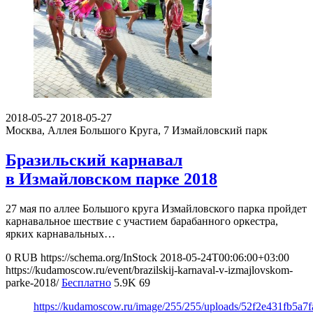
2018-05-27
2018-05-27
Москва, Аллея Большого Круга, 7
Измайловский парк
Бразильский карнавал
в Измайловском парке 2018
27 мая по аллее Большого круга Измайловского парка пройдет
карнавальное шествие с участием барабанного оркестра,
ярких карнавальных…
0
RUB
https://schema.org/InStock
2018-05-24T00:06:00+03:00
https://kudamoscow.ru/event/brazilskij-karnaval-v-izmajlovskom-
parke-2018/
Бесплатно
5.9K
69
https://kudamoscow.ru/image/255/255/uploads/52f2e431fb5a7