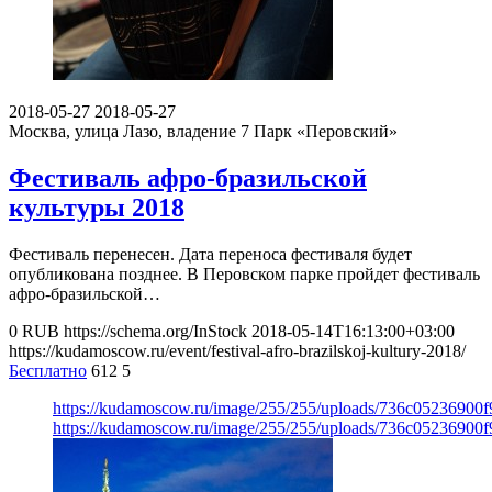
2018-05-27
2018-05-27
Москва, улица Лазо, владение 7
Парк «Перовский»
Фестиваль афро-бразильской
культуры 2018
Фестиваль перенесен. Дата переноса фестиваля будет
опубликована позднее. В Перовском парке пройдет фестиваль
афро-бразильской…
0
RUB
https://schema.org/InStock
2018-05-14T16:13:00+03:00
https://kudamoscow.ru/event/festival-afro-brazilskoj-kultury-2018/
Бесплатно
612
5
https://kudamoscow.ru/image/255/255/uploads/736c05236900
https://kudamoscow.ru/image/255/255/uploads/736c05236900