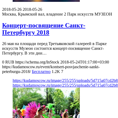
2018-05-26
2018-05-26
Москва, Крымский вал, владение 2
Парк искусств МУЗЕОН
Концерт-посвящение Санкт-
Петербургу 2018
26 мая на площади перед Третьяковской галереей в Парке
искусств Музеон состоится концерт-посвящение Санкт-
Петербургу. В эти дни…
0
RUB
https://schema.org/InStock
2018-05-24T01:17:00+03:00
https://kudamoscow.ru/event/kontsert-posvjaschenie-sankt-
peterburgu-2018/
Бесплатно
1.2K
7
https://kudamoscow.ru/image/255/255/uploads/5d715a07cd2b
https://kudamoscow.ru/image/255/255/uploads/5d715a07cd2b