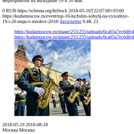
мероприятий на выходные 19 и 20 мая:
0
RUB
https://schema.org/InStock
2018-05-16T22:07:00+03:00
https://kudamoscow.ru/event/top-10-luchshix-sobytij-na-vyxodnye-
19-i-20-maja-v-moskve-2018/
Бесплатно
9.4K
23
https://kudamoscow.ru/image/255/255/uploads/0ca65a7ec6df
https://kudamoscow.ru/image/255/255/uploads/0ca65a7ec6df
2018-05-19
2018-08-18
Москва
Москва