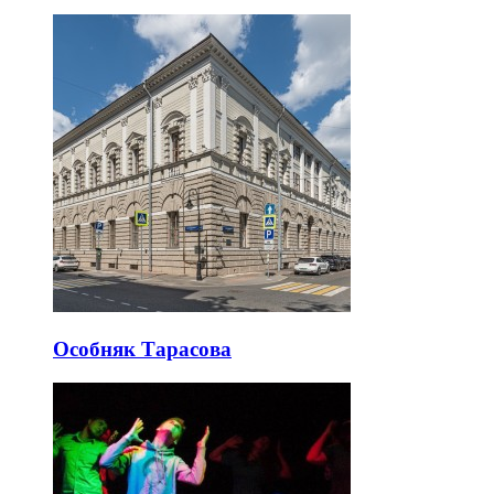
Особняк Тарасова