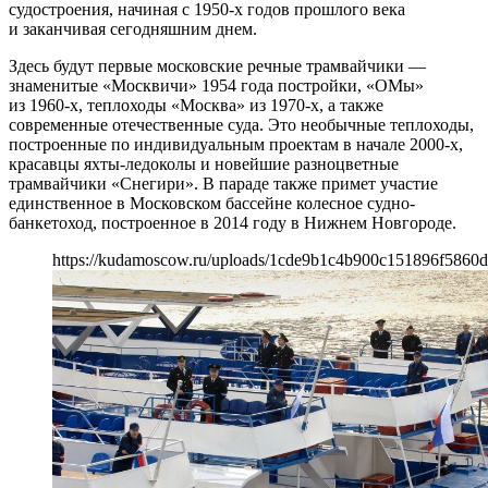
судостроения, начиная с 1950-х годов прошлого века
и заканчивая сегодняшним днем.
Здесь будут первые московские речные трамвайчики —
знаменитые «Москвичи» 1954 года постройки, «ОМы»
из 1960-х, теплоходы «Москва» из 1970-х, а также
современные отечественные суда. Это необычные теплоходы,
построенные по индивидуальным проектам в начале 2000-х,
красавцы яхты-ледоколы и новейшие разноцветные
трамвайчики «Снегири». В параде также примет участие
единственное в Московском бассейне колесное судно-
банкетоход, построенное в 2014 году в Нижнем Новгороде.
https://kudamoscow.ru/uploads/1cde9b1c4b900c151896f5860d