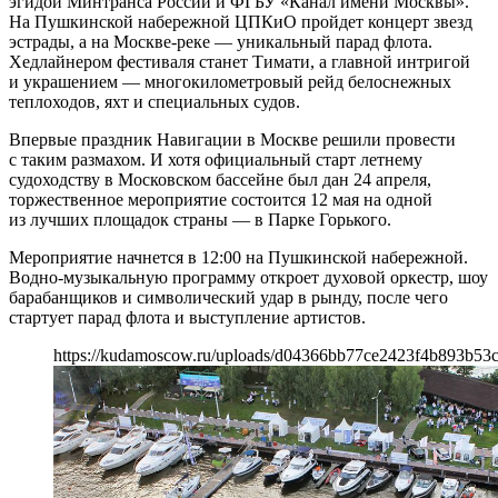
эгидой Минтранса России и ФГБУ «Канал имени Москвы».
На Пушкинской набережной ЦПКиО пройдет концерт звезд
эстрады, а на Москве-реке — уникальный парад флота.
Хедлайнером фестиваля станет Тимати, а главной интригой
и украшением — многокилометровый рейд белоснежных
теплоходов, яхт и специальных судов.
Впервые праздник Навигации в Москве решили провести
с таким размахом. И хотя официальный старт летнему
судоходству в Московском бассейне был дан 24 апреля,
торжественное мероприятие состоится 12 мая на одной
из лучших площадок страны — в Парке Горького.
Мероприятие начнется в 12:00 на Пушкинской набережной.
Водно-музыкальную программу откроет духовой оркестр, шоу
барабанщиков и символический удар в рынду, после чего
стартует парад флота и выступление артистов.
https://kudamoscow.ru/uploads/d04366bb77ce2423f4b893b53c