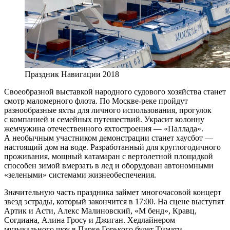
Праздник Навигации 2018
Своеобразной выставкой народного судового хозяйства станет
смотр маломерного флота. По Москве-реке пройдут
разнообразные яхты для личного использования, прогулок
с компанией и семейных путешествий. Украсит колонну
жемчужина отечественного яхтостроения — «Паллада».
А необычным участником демонстрации станет хаусбот —
настоящий дом на воде. Разработанный для круглогодичного
проживания, мощный катамаран с вертолетной площадкой
способен зимой вмерзать в лед и оборудован автономными
«зелеными» системами жизнеобеспечения.
Значительную часть праздника займет многочасовой концерт
звезд эстрады, который закончится в 17:00. На сцене выступят
Артик и Асти, Алекс Малиновский, «М бенд», Кравц,
Согдиана, Алина Гросу и Джиган. Хедлайнером
музыкального шоу в Парке Горького будет Тимати.