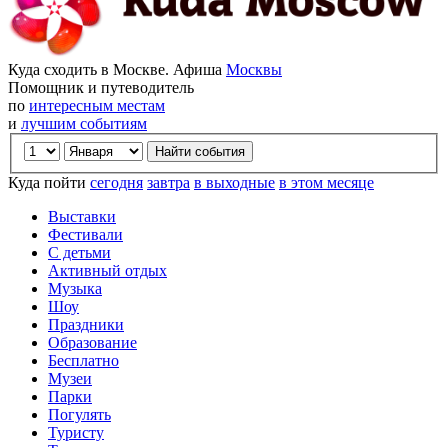
Куда сходить в Москве. Афиша
Москвы
Помощник и путеводитель
по
интересным местам
и
лучшим событиям
Куда пойти
сегодня
завтра
в выходные
в этом месяце
Выставки
Фестивали
С детьми
Активный отдых
Музыка
Шоу
Праздники
Образование
Бесплатно
Музеи
Парки
Погулять
Туристу