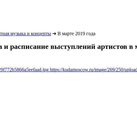
тная музыка и концерты
➔
В марте 2019 года
и расписание выступлений артистов в м
29f772b5866a5eefaad.jpg
https://kudamoscow.ru/image/269/250/uplo