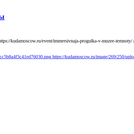
ты
https://kudamoscow.ru/event/immersivnaja-progulka-v-muzee-temnoty/
1cc5b8a4f3c41ed76030.png
https://kudamoscow.ru/image/269/250/up