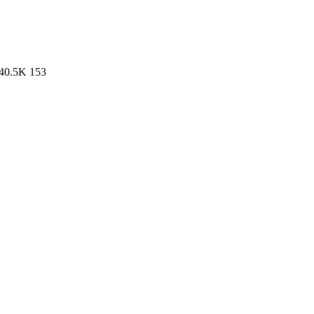
40.5K
153