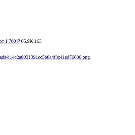
от 1 700
₽
65.9K
163
loads/d14c2a8031391cc5b8a4f3c41ed76030.png