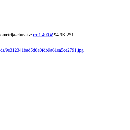
ometrija-chuvstv/
от 1 400
₽
94.9K
251
oads/9e312341bad5d8a0fdb9a61ea5ce2791.jpg