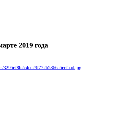
арте 2019 года
ads/3295ef8b2c4ce29f772b5866a5eefaad.jpg