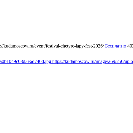
s://kudamoscow.ru/event/festival-chetyre-lapy-fest-2026/
Бесплатно
40
a8a0b1049c08d3e6d740d.jpg
https://kudamoscow.ru/image/269/250/up