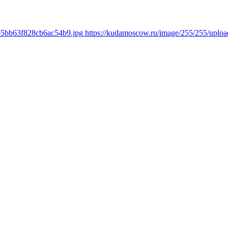
ab5bb63f828cb6ac54b9.jpg
https://kudamoscow.ru/image/255/255/upl