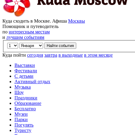
Куда сходить в Москве. Афиша
Москвы
Помощник и путеводитель
по
интересным местам
и
лучшим событиям
Куда пойти
сегодня
завтра
в выходные
в этом месяце
Выставки
Фестивали
С детьми
Активный отдых
Музыка
Шоу
Праздники
Образование
Бесплатно
Музеи
Парки
Погулять
Туристу