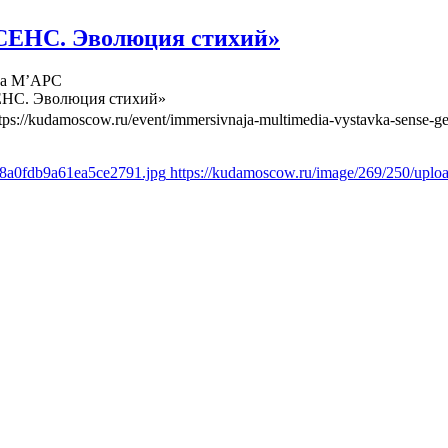
СЕНС. Эволюция стихий»
ва М’АРС
ЕНС. Эволюция стихий»
tps://kudamoscow.ru/event/immersivnaja-multimedia-vystavka-sense-ge
d8a0fdb9a61ea5ce2791.jpg
https://kudamoscow.ru/image/269/250/upl