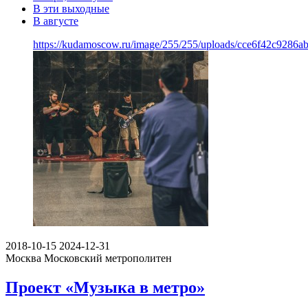
В эти выходные
В августе
https://kudamoscow.ru/image/255/255/uploads/cce6f42c9286
2018-10-15
2024-12-31
Москва
Московский метрополитен
Проект «Музыка в метро»