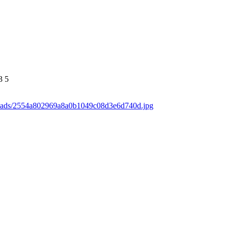
3
5
loads/2554a802969a8a0b1049c08d3e6d740d.jpg