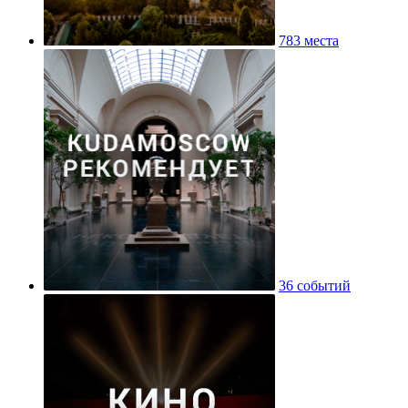
783 места
36 событий