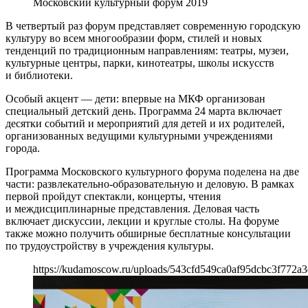
Московский культурный форум 2019
В четвертый раз форум представляет современную городскую
культуру во всем многообразии форм, стилей и новых
тенденций по традиционным направлениям: театры, музеи,
культурные центры, парки, кинотеатры, школы искусств
и библиотеки.
Особый акцент — дети: впервые на МКФ организован
специальный детский день. Программа 24 марта включает
десятки событий и мероприятий для детей и их родителей,
организованных ведущими культурными учреждениями
города.
Программа Московского культурного форума поделена на две
части: развлекательно-образовательную и деловую. В рамках
первой пройдут спектакли, концерты, чтения
и междисциплинарные представления. Деловая часть
включает дискуссии, лекции и круглые столы. На форуме
также можно получить обширные бесплатные консультации
по трудоустройству в учреждения культуры.
https://kudamoscow.ru/uploads/543cfd549ca0af95dcbc3f772a3