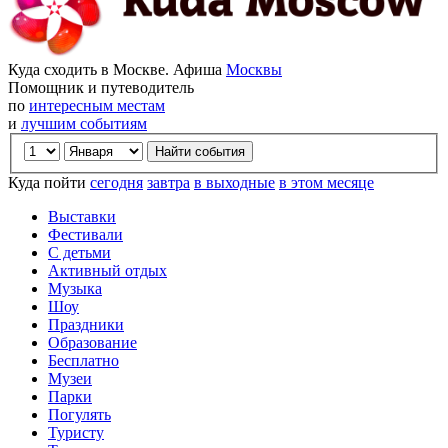
Куда сходить в Москве. Афиша
Москвы
Помощник и путеводитель
по
интересным местам
и
лучшим событиям
Куда пойти
сегодня
завтра
в выходные
в этом месяце
Выставки
Фестивали
С детьми
Активный отдых
Музыка
Шоу
Праздники
Образование
Бесплатно
Музеи
Парки
Погулять
Туристу