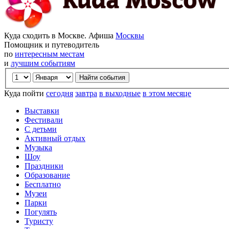
Куда сходить в Москве. Афиша
Москвы
Помощник и путеводитель
по
интересным местам
и
лучшим событиям
Куда пойти
сегодня
завтра
в выходные
в этом месяце
Выставки
Фестивали
С детьми
Активный отдых
Музыка
Шоу
Праздники
Образование
Бесплатно
Музеи
Парки
Погулять
Туристу