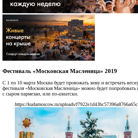
Фестиваль «Московская Масленица» 2019
С 1 по 10 марта Москва будет провожать зиму и встречать ве
фестиваля «Московская Масленица» можно будет попробовать 
с сыром пармезан, или по-азиатски.
https://kudamoscow.ru/uploads/f7922e1d43bc57396a8766a65c