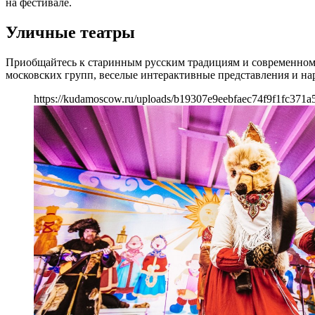
на фестивале.
Уличные театры
Приобщайтесь к старинным русским традициям и современном
московских групп, веселые интерактивные представления и на
https://kudamoscow.ru/uploads/b19307e9eebfaec74f9f1fc371a