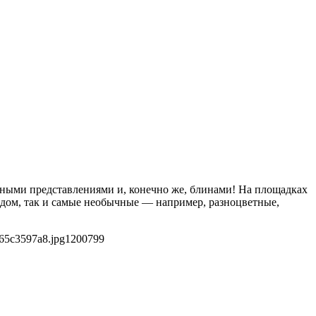
льными представлениями и, конечно же, блинами! На площадках
едом, так и самые необычные — например, разноцветные,
65c3597a8.jpg
1200
799