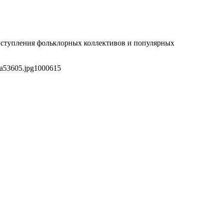
ыступления фольклорных коллективов и популярных
1a53605.jpg
1000
615