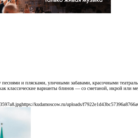
сну песнями и плясками, уличными забавами, красочными театра
как классические варианты блинов — со сметаной, икрой или м
3597a8.jpg
https://kudamoscow.ru/uploads/f7922e1d43bc57396a8766a