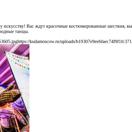
у искусству! Вас ждут красочные костюмированные шествия, в
родные танцы.
53605.jpg
https://kudamoscow.ru/uploads/b19307e9eebfaec74f9f1fc37