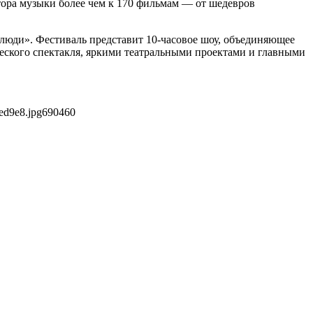
тора музыки более чем к 170 фильмам — от шедевров
е люди». Фестиваль представит 10-часовое шоу, объединяющее
ческого спектакля, яркими театральными проектами и главными
ed9e8.jpg
690
460