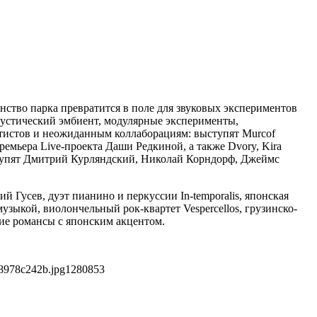
ство парка превратится в поле для звуковых экспериментов
акустический эмбиент, модулярные эксперименты,
ртистов и неожиданным коллаборациям: выступят Murcof
ремьера Live-проекта Даши Редкиной, а также Dvory, Kira
ступят Дмитрий Курляндский, Николай Корндорф, Джеймс
 Гусев, дуэт пианино и перкуссии In-temporalis, японская
узыкой, виолончельный рок-квартет Vespercellos, грузинско-
кие романсы с японским акцентом.
8978c242b.jpg
1280
853