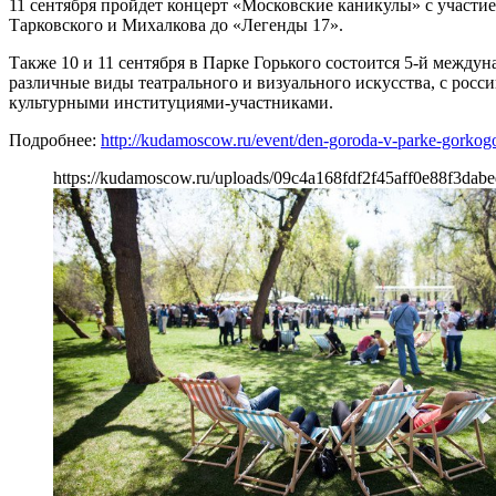
11 сентября пройдет концерт «Московские каникулы» с участи
Тарковского и Михалкова до «Легенды 17».
Также 10 и 11 сентября в Парке Горького состоится 5-й между
различные виды театрального и визуального искусства, с рос
культурными институциями-участниками.
Подробнее:
http://kudamoscow.ru/event/den-goroda-v-parke-gorkog
https://kudamoscow.ru/uploads/09c4a168fdf2f45aff0e88f3dabe