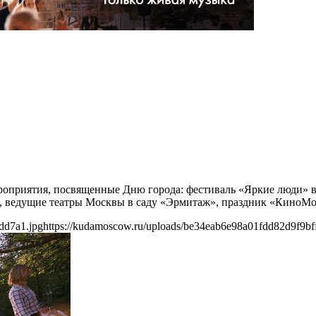
ероприятия, посвященные Дню города: фестиваль «Яркие люди» в
ведущие театры Москвы в саду «Эрмитаж», праздник «КиноМоск
dd7a1.jpg
https://kudamoscow.ru/uploads/be34eab6e98a01fdd82d9f9bf