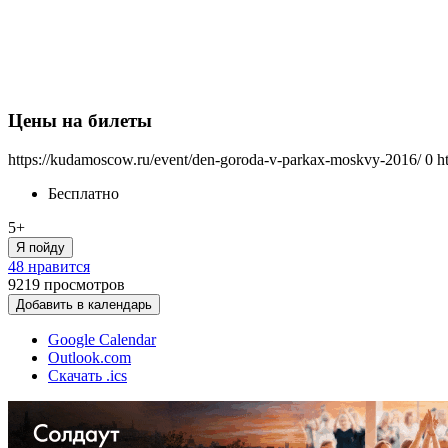
Цены на билеты
https://kudamoscow.ru/event/den-goroda-v-parkax-moskvy-2016/
0
h
Бесплатно
5+
Я пойду
48 нравится
9219
просмотров
Добавить в календарь
Google Calendar
Outlook.com
Скачать .ics