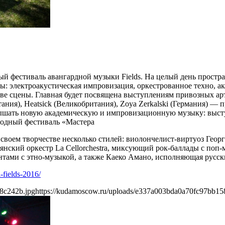
фестиваль авангардной музыки Fields. На целый день простран
ны: электроакустическая импровизация, оркестрованное техно, 
две сцены. Главная будет посвящена выступлениям привозных а
ния), Heatsick (Великобритания), Zoya Zerkalski (Германия) — п
 услышать новую академическую и импровизационную музыку: вы
родный фестиваль «Мастера
оем творчестве несколько стилей: виолончелист-виртуоз Георгий
нский оркестр La Cellorchestra, миксующий рок-баллады с поп-м
ентами с этно-музыкой, а также Каеко Амано, исполняющая русс
-fields-2016/
8c242b.jpg
https://kudamoscow.ru/uploads/e337a003bda0a70fc97bb15