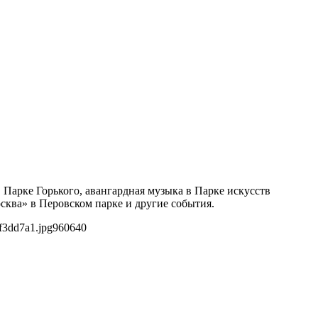
 Парке Горького, авангардная музыка в Парке искусств
ва» в Перовском парке и другие события.
f3dd7a1.jpg
960
640