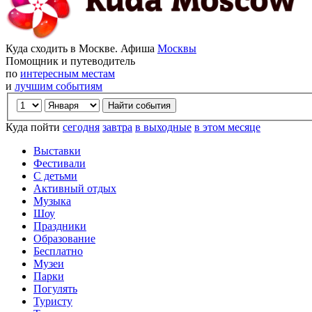
Куда сходить в Москве. Афиша
Москвы
Помощник и путеводитель
по
интересным местам
и
лучшим событиям
Куда пойти
сегодня
завтра
в выходные
в этом месяце
Выставки
Фестивали
С детьми
Активный отдых
Музыка
Шоу
Праздники
Образование
Бесплатно
Музеи
Парки
Погулять
Туристу