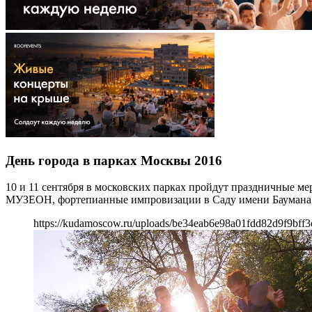
День города в парках Москвы 2016
10 и 11 сентября в московских парках пройдут праздничные м
МУЗЕОН, фортепианные импровизации в Саду имени Баумана, 
https://kudamoscow.ru/uploads/be34eab6e98a01fdd82d9f9bff3