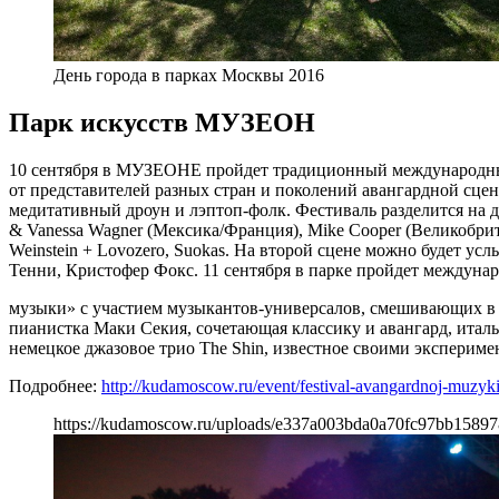
День города в парках Москвы 2016
Парк искусств МУЗЕОН
10 сентября в МУЗЕОНЕ пройдет традиционный международный 
от представителей разных стран и поколений авангардной сце
медитативный дроун и лэптоп-фолк. Фестиваль разделится на 
& Vanessa Wagner (Мексика/Франция), Mike Cooper (Великобрита
Weinstein + Lovozero, Suokas. На второй сцене можно будет
Тенни, Кристофер Фокс. 11 сентября в парке пройдет междуна
музыки» с участием музыкантов-универсалов, смешивающих в св
пианистка Маки Секия, сочетающая классику и авангард, италья
немецкое джазовое трио The Shin, известное своими эксперим
Подробнее:
http://kudamoscow.ru/event/festival-avangardnoj-muzyki
https://kudamoscow.ru/uploads/e337a003bda0a70fc97bb15897