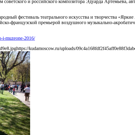
ем советского и российского композитора Эдуарда Артемьева, ав
народный фестиваль театрального искусства и творчества «Ярки
сийско-французской премьерой воздушного музыкально-акробати
o-i-muzeone-2016/
d9e8.jpg
https://kudamoscow.ru/uploads/09c4a168fdf2f45aff0e88f3dab