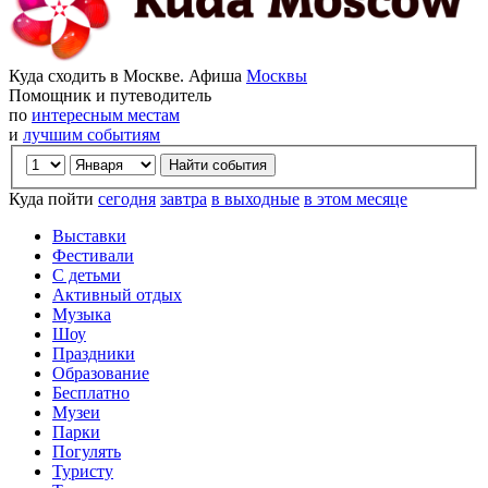
Куда сходить в Москве. Афиша
Москвы
Помощник и путеводитель
по
интересным местам
и
лучшим событиям
Куда пойти
сегодня
завтра
в выходные
в этом месяце
Выставки
Фестивали
С детьми
Активный отдых
Музыка
Шоу
Праздники
Образование
Бесплатно
Музеи
Парки
Погулять
Туристу