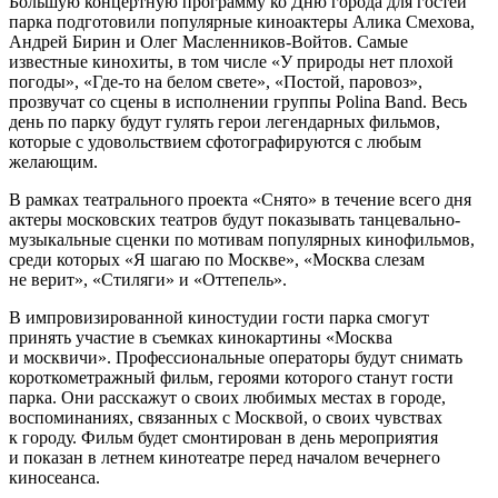
Большую концертную программу ко Дню города для гостей
парка подготовили популярные киноактеры Алика Смехова,
Андрей Бирин и Олег Масленников-Войтов. Самые
известные кинохиты, в том числе «У природы нет плохой
погоды», «Где-то на белом свете», «Постой, паровоз»,
прозвучат со сцены в исполнении группы Polina Band. Весь
день по парку будут гулять герои легендарных фильмов,
которые с удовольствием сфотографируются с любым
желающим.
В рамках театрального проекта «Снято» в течение всего дня
актеры московских театров будут показывать танцевально-
музыкальные сценки по мотивам популярных кинофильмов,
среди которых «Я шагаю по Москве», «Москва слезам
не верит», «Стиляги» и «Оттепель».
В импровизированной киностудии гости парка смогут
принять участие в съемках кинокартины «Москва
и москвичи». Профессиональные операторы будут снимать
короткометражный фильм, героями которого станут гости
парка. Они расскажут о своих любимых местах в городе,
воспоминаниях, связанных с Москвой, о своих чувствах
к городу. Фильм будет смонтирован в день мероприятия
и показан в летнем кинотеатре перед началом вечернего
киносеанса.