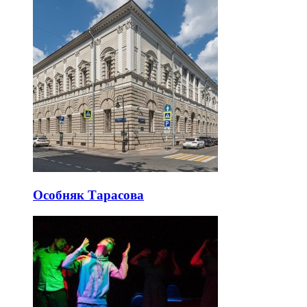
Особняк Тарасова