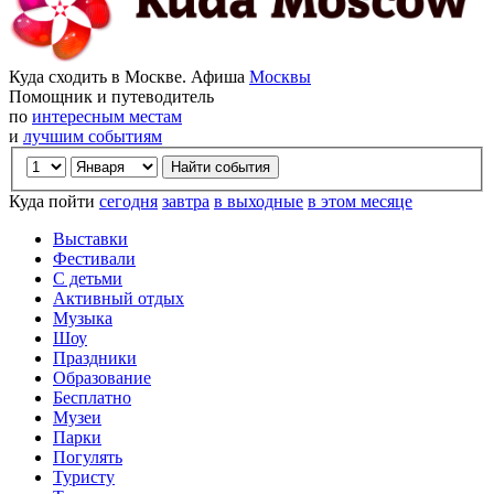
Куда сходить в Москве. Афиша
Москвы
Помощник и путеводитель
по
интересным местам
и
лучшим событиям
Куда пойти
сегодня
завтра
в выходные
в этом месяце
Выставки
Фестивали
С детьми
Активный отдых
Музыка
Шоу
Праздники
Образование
Бесплатно
Музеи
Парки
Погулять
Туристу