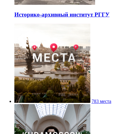
Историко-архивный институт РГГУ
783 места