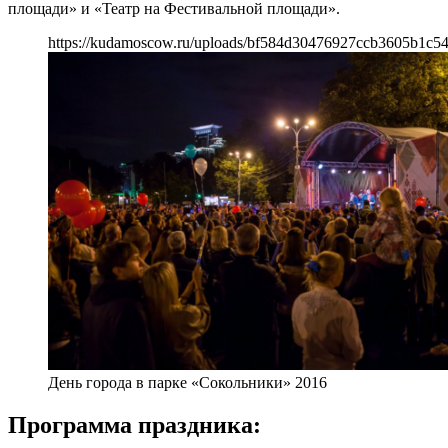
площади» и «Театр на Фестивальной площади».
https://kudamoscow.ru/uploads/bf584d30476927ccb3605b1c54
День города в парке «Сокольники» 2016
Программа праздника: