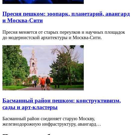
Пресня пешком: зоопарк, планетарий, авангард
и Москва-Сити
Пресня меняется от старых переулков и научных площадок
до модернистской архитектуры и Москва-Сити.
Басманный район пешком: конструктивизм,
сады и арт-кластеры
Басманный район соединяет старую Москву,
железнодорожную инфраструктуру, авангард…