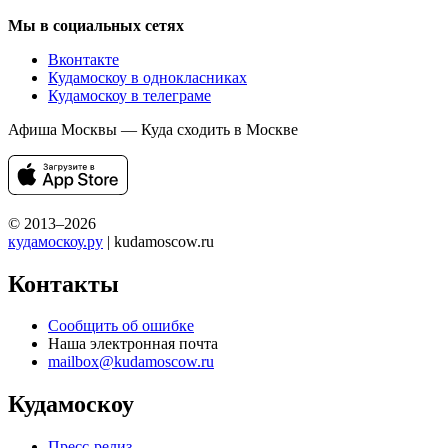
Мы в социальных сетях
Вконтакте
Кудамоскоу в однокласниках
Кудамоскоу в телеграме
Афиша Москвы — Куда сходить в Москве
© 2013–2026
кудамоскоу.ру
| kudamoscow.ru
Контакты
Сообщить об ошибке
Наша электронная почта
mailbox@kudamoscow.ru
Кудамоскоу
Пресс-релиз