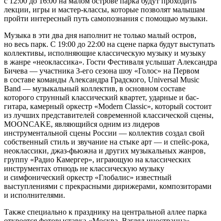
с 12:00 до 16:00 на малом острове парка будут проходить
лекции, игры и мастер-классы, которые позволят малышам
пройти интересный путь самопознания с помощью музыки.
Музыка в эти два дня наполнит не только малый остров,
но весь парк. С 19:00 до 22:00 на сцене парка будут выступать
коллективы, исполняющие классическую музыку и музыку
в жанре «неоклассика». Гости Фестиваля услышат Александра
Бичева — участника 3-его сезона шоу «Голос» на Первом
в составе команды Александра Градского, Universal Music
Band — музыкальный коллектив, в основном составе
которого струнный классический квартет, ударные и бас-
гитара, камерный оркестр «Modern Classic», который состоит
из лучших представителей современной классической сцены,
MOONCAKE, являющийся одним из лидеров
инструментальной сцены России — коллектив создал свой
собственный стиль и звучание на стыке арт — и спейс-рока,
неоклассики, джаз-фьюжна и других музыкальных жанров,
группу «Радио Камергер», играющую на классических
инструментах отнюдь не классическую музыку
и симфонический оркестр «Глобалис» известный
выступлениями с прекрасными дирижерами, композиторами
и исполнителями.
Также специально к празднику на центральной аллее парка
откроется фотовыставка «Москва. Взгляд иностранца».