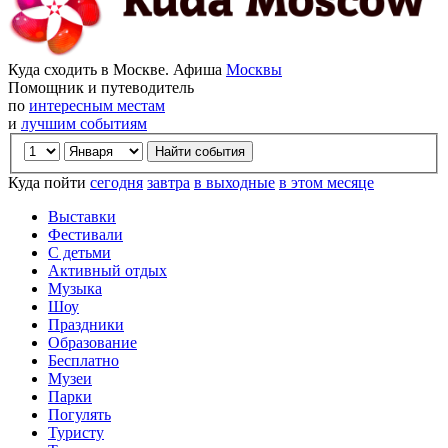
Куда сходить в Москве. Афиша
Москвы
Помощник и путеводитель
по
интересным местам
и
лучшим событиям
Куда пойти
сегодня
завтра
в выходные
в этом месяце
Выставки
Фестивали
С детьми
Активный отдых
Музыка
Шоу
Праздники
Образование
Бесплатно
Музеи
Парки
Погулять
Туристу