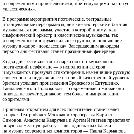
и современными произведениями, претендующими на статус
«классических».
В программе мероприятия поэтические, театральные
и танцевальные перформансы, детские мастерские и богатая
музыкальная программа, участие в которой примут как
симфонический оркестр и классические музыканты, так
и современные инструментальные группы, исполняющие
музыку в жанре «неоклассика». Завершающим аккордом
первого дня фестиваля станет праздничный фейерверк.
За два дня фестиваля гости парка посетят музыкально-
поэтический перфоманс — в исполнении актеров
и музыкантов прозвучат стихотворения, изменившие русскую
словесность и поднявшие ее на новый качественный уровень.
Зрители услышат произведения Бродского и Евтушенко,
Гандалевского и Полозковой — современные и живые они
никогда не звучат одинаково, тем более, в импровизации
со зрителями.
Приятным открытием для всех посетителей станет балет
в парке. Театр «Балет Москва» и хореографы Кирилл
Симонов, Анастасия Кадрулева и Артем Игнатьев представят
новую совместную работу — два одноактных балета
на музыку современных композиторов — Павла Карманова