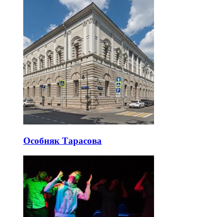
Особняк Тарасова