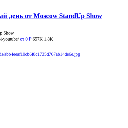
ый день от Moscow StandUp Show
Up Show
i-youtube/
от 0
₽
657K
1.8K
ads/abb4eeaf10cb6f8c1735d767ab14de6e.jpg