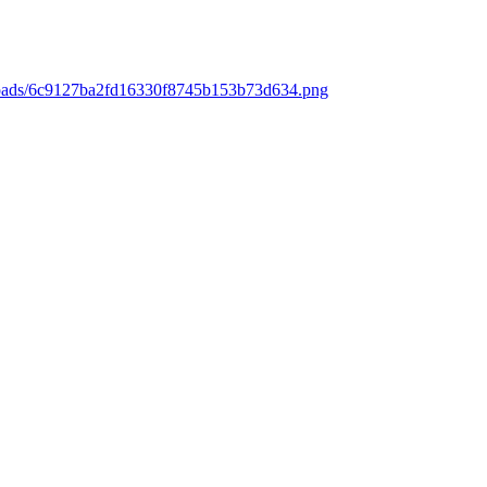
ploads/6c9127ba2fd16330f8745b153b73d634.png