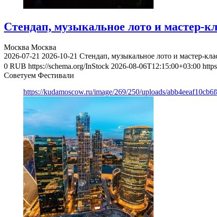
Стендап, музыкальное лото и мастер-к
Москва
Москва
2026-07-21
2026-10-21
Стендап, музыкальное лото и мастер-кл
0
RUB
https://schema.org/InStock
2026-08-06T12:15:00+03:00
http
Советуем Фестивали
https://kudamoscow.ru/image/269/250/uploads/abb4eeaf10cb