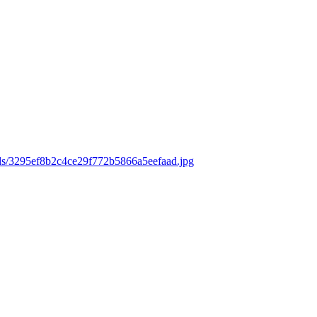
ads/3295ef8b2c4ce29f772b5866a5eefaad.jpg