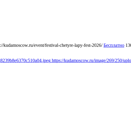
s://kudamoscow.ru/event/festival-chetyre-lapy-fest-2026/
Бесплатно
13
348239b8e6370c510a04.jpeg
https://kudamoscow.ru/image/269/250/up