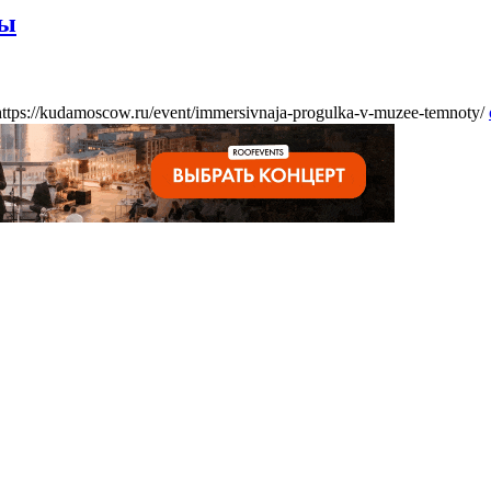
ты
https://kudamoscow.ru/event/immersivnaja-progulka-v-muzee-temnoty/