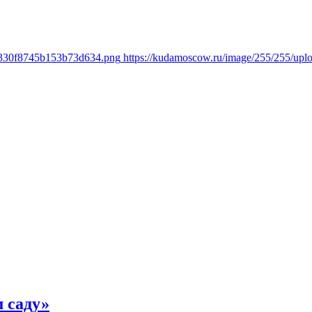
16330f8745b153b73d634.png
https://kudamoscow.ru/image/255/255/u
 саду»