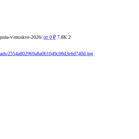
vgusta-v-moskve-2026/
от 0
₽
7.8K
2
loads/2554a802969a8a0b1049c08d3e6d740d.jpg