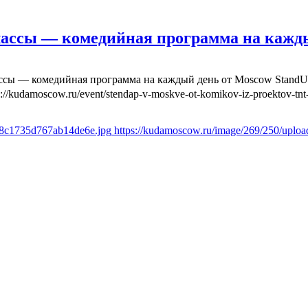
лассы — комедийная программа на кажд
ассы — комедийная программа на каждый день от Moscow Stand
s://kudamoscow.ru/event/stendap-v-moskve-ot-komikov-iz-proektov-tnt-
6f8c1735d767ab14de6e.jpg
https://kudamoscow.ru/image/269/250/uplo