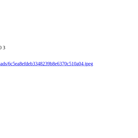
0
3
loads/6c5ea8efdeb3348239b8e6370c510a04.jpeg