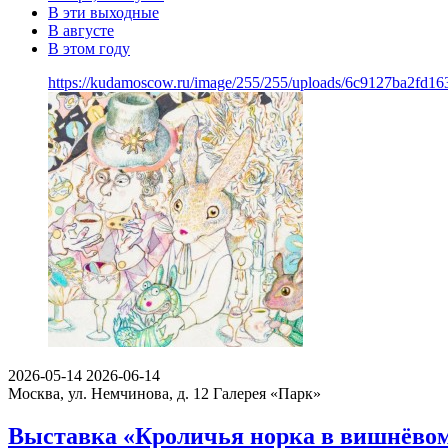
В эти выходные
В августе
В этом году
https://kudamoscow.ru/image/255/255/uploads/6c9127ba2fd
2026-05-14
2026-06-14
Москва, ул. Немчинова, д. 12
Галерея «Парк»
Выставка «Кроличья норка в вишнёвом