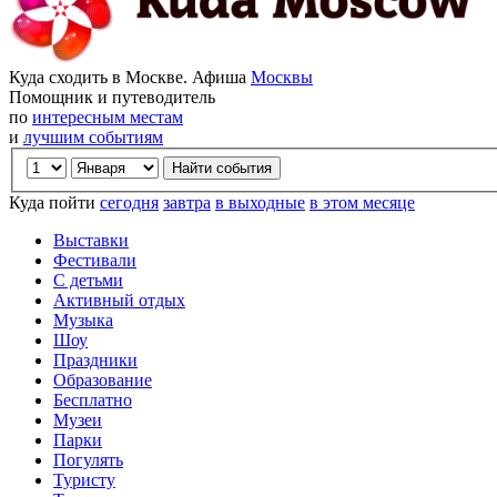
Куда сходить в Москве. Афиша
Москвы
Помощник и путеводитель
по
интересным местам
и
лучшим событиям
Куда пойти
сегодня
завтра
в выходные
в этом месяце
Выставки
Фестивали
С детьми
Активный отдых
Музыка
Шоу
Праздники
Образование
Бесплатно
Музеи
Парки
Погулять
Туристу