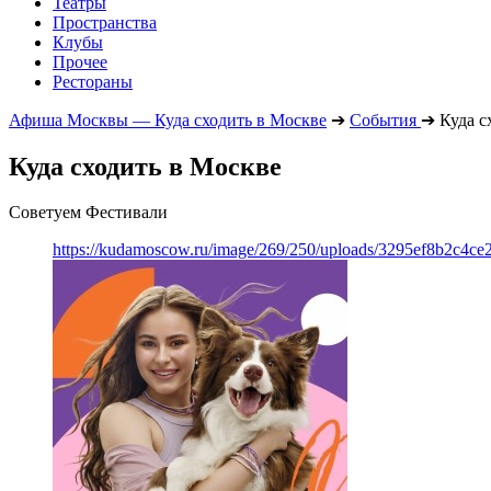
Театры
Пространства
Клубы
Прочее
Рестораны
Афиша Москвы — Куда сходить в Москве
➔
События
➔
Куда с
Куда сходить в Москве
Советуем Фестивали
https://kudamoscow.ru/image/269/250/uploads/3295ef8b2c4ce