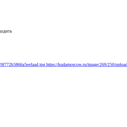
ходить
29f772b5866a5eefaad.jpg
https://kudamoscow.ru/image/269/250/uplo