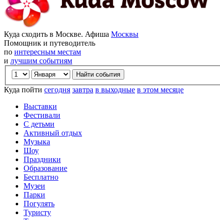
Куда сходить в Москве. Афиша
Москвы
Помощник и путеводитель
по
интересным местам
и
лучшим событиям
Куда пойти
сегодня
завтра
в выходные
в этом месяце
Выставки
Фестивали
С детьми
Активный отдых
Музыка
Шоу
Праздники
Образование
Бесплатно
Музеи
Парки
Погулять
Туристу