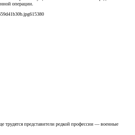
енной операции.
659d41b30b.jpg
615
380
 где трудятся представители редкой профессии — военные