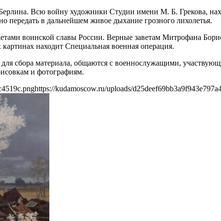
рлина. Всю войну художники Студии имени М. Б. Грекова, нах
но передать в дальнейшем живое дыхание грозного лихолетья.
жетами воинской славы России. Верные заветам Митрофана Борис
 картинах находит Специальная военная операция.
 для сбора материала, общаются с военнослужащими, участвующ
рисовкам и фотографиям.
c4519c.png
https://kudamoscow.ru/uploads/d25deef69bb3a9f943e797a