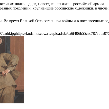
 великих полководцев, повседневная жизнь российской армии —
 разных поколений, крупнейшие российские художники, в числе 
й. Во время Великой Отечественной войны и в послевоенные го
97cadd.jpg
https://kudamoscow.ru/uploads/bf6a6f496b55cac787adba97