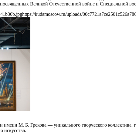
, посвященных Великой Отечественной войне и Специальной во
d41b30b.jpg
https://kudamoscow.ru/uploads/00c7721a7ce2501c526a78
ии имени М. Б. Грекова — уникального творческого коллектива,
о искусства.