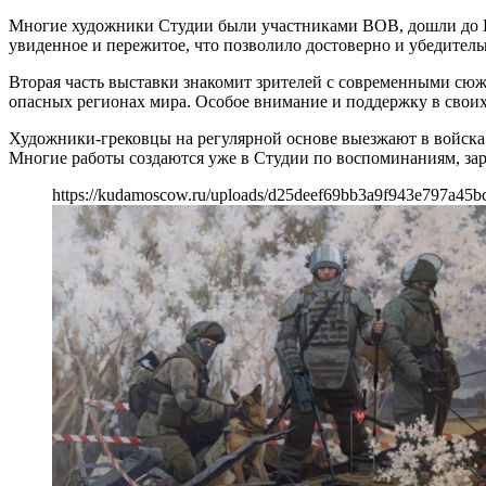
Многие художники Студии были участниками ВОВ, дошли до Бе
увиденное и пережитое, что позволило достоверно и убедитель
Вторая часть выставки знакомит зрителей с современными сю
опасных регионах мира. Особое внимание и поддержку в своих
Художники-грековцы на регулярной основе выезжают в войска
Многие работы создаются уже в Студии по воспоминаниям, за
https://kudamoscow.ru/uploads/d25deef69bb3a9f943e797a45b