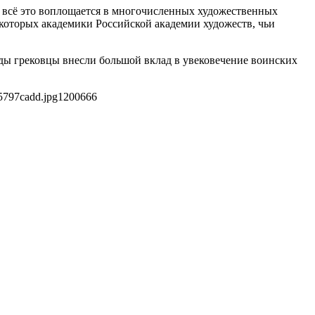
 всё это воплощается в многочисленных художественных
которых академики Российской академии художеств, чьи
ды грековцы внесли большой вклад в увековечение воинских
5797cadd.jpg
1200
666