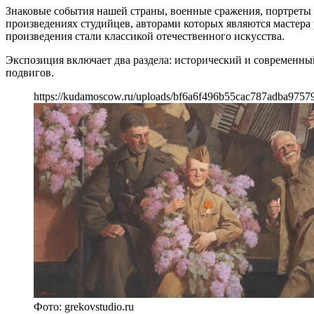
Знаковые события нашей страны, военные сражения, портреты
произведениях студийцев, авторами которых являются мастера
произведения стали классикой отечественного искусства.
Экспозиция включает два раздела: исторический и современны
подвигов.
https://kudamoscow.ru/uploads/bf6a6f496b55cac787adba9757
Фото: grekovstudio.ru