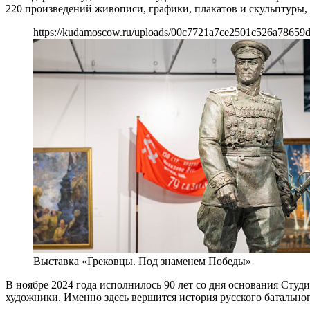
220 произведений живописи, графики, плакатов и скульптуры
https://kudamoscow.ru/uploads/00c7721a7ce2501c526a78659
Выставка «Грековцы. Под знаменем Победы»
В ноябре 2024 года исполнилось 90 лет со дня основания Студ
художники. Именно здесь вершится история русского батальног