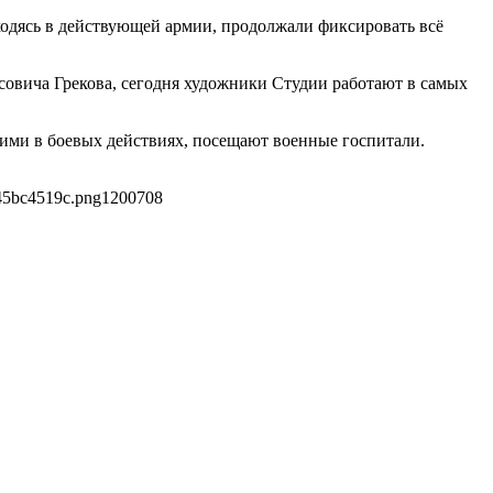
одясь в действующей армии, продолжали фиксировать всё
овича Грекова, сегодня художники Студии работают в самых
ими в боевых действиях, посещают военныe госпитали.
45bc4519c.png
1200
708