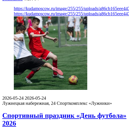
https://kudamoscow.ru/image/255/255/uploads/a86cb165eee
https://kudamoscow.ru/image/255/255/uploads/a86cb165eee
2026-05-24
2026-05-24
Лужнецкая набережная, 24
Спорткомплекс «Лужники»
Спортивный праздник «День футбола»
2026