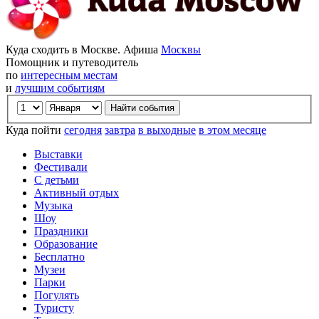
Куда сходить в Москве. Афиша
Москвы
Помощник и путеводитель
по
интересным местам
и
лучшим событиям
Куда пойти
сегодня
завтра
в выходные
в этом месяце
Выставки
Фестивали
С детьми
Активный отдых
Музыка
Шоу
Праздники
Образование
Бесплатно
Музеи
Парки
Погулять
Туристу