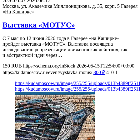
2026-05-07
2026-06-12
Москва, ул. Академика Миллионщикова, д. 35, корп. 5
Галерея
«На Каширке»
Выставка «МОТУС»
С 7 мая по 12 июня 2026 года в Галерее «на Каширке»
пройдет выставка «МОТУС». Выставка посвящена
исследованию репрезентации движения как действия, так
и абстрактной идеи через…
150
RUB
https://schema.org/InStock
2026-05-15T12:54:00+03:00
https://kudamoscow.ru/event/vystavka-motus/
300
₽
410
1
https://kudamoscow.ru/image/255/255/uploads/013b4389ff25
https://kudamoscow.ru/image/255/255/uploads/013b4389ff25