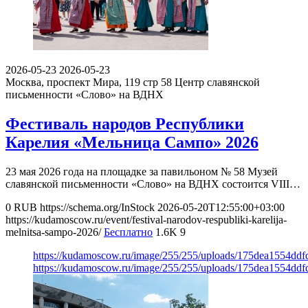
2026-05-23
2026-05-23
Москва, проспект Мира, 119 стр 58
Центр славянской
письменности «Слово» на ВДНХ
Фестиваль народов Республики
Карелия «Мельница Сампо» 2026
23 мая 2026 года на площадке за павильоном № 58 Музей
славянской письменности «Слово» на ВДНХ состоится VIII…
0
RUB
https://schema.org/InStock
2026-05-20T12:55:00+03:00
https://kudamoscow.ru/event/festival-narodov-respubliki-karelija-
melnitsa-sampo-2026/
Бесплатно
1.6K
9
https://kudamoscow.ru/image/255/255/uploads/175dea1554dd
https://kudamoscow.ru/image/255/255/uploads/175dea1554dd