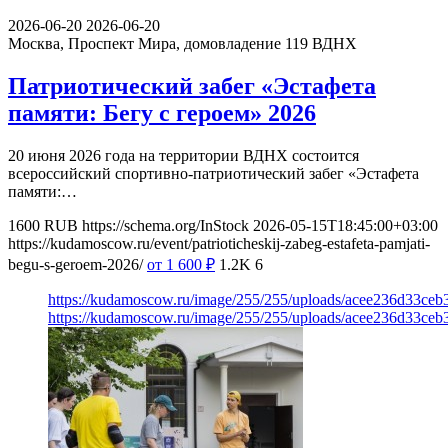
2026-06-20
2026-06-20
Москва, Проспект Мира, домовладение 119
ВДНХ
Патриотический забег «Эстафета
памяти: Бегу с героем» 2026
20 июня 2026 года на территории ВДНХ состоится
всероссийский спортивно-патриотический забег «Эстафета
памяти:…
1600
RUB
https://schema.org/InStock
2026-05-15T18:45:00+03:00
https://kudamoscow.ru/event/patrioticheskij-zabeg-estafeta-pamjati-
begu-s-geroem-2026/
от 1 600
₽
1.2K
6
https://kudamoscow.ru/image/255/255/uploads/acee236d33ce
https://kudamoscow.ru/image/255/255/uploads/acee236d33ce