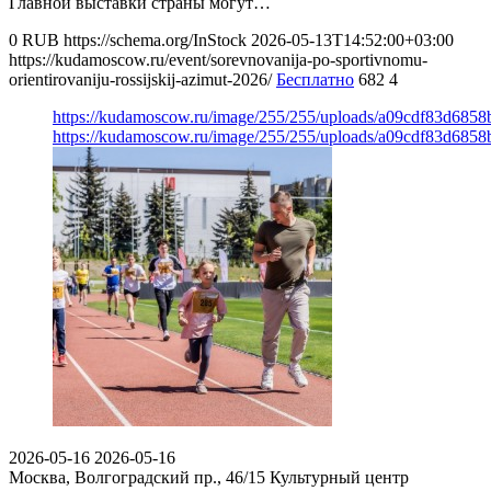
Главной выставки страны могут…
0
RUB
https://schema.org/InStock
2026-05-13T14:52:00+03:00
https://kudamoscow.ru/event/sorevnovanija-po-sportivnomu-
orientirovaniju-rossijskij-azimut-2026/
Бесплатно
682
4
https://kudamoscow.ru/image/255/255/uploads/a09cdf83d68
https://kudamoscow.ru/image/255/255/uploads/a09cdf83d68
2026-05-16
2026-05-16
Москва, Волгоградский пр., 46/15
Культурный центр