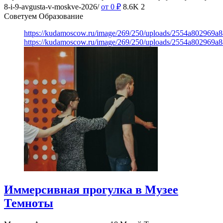
8-i-9-avgusta-v-moskve-2026/
от 0
₽
8.6K
2
Советуем Образование
https://kudamoscow.ru/image/269/250/uploads/2554a802969
https://kudamoscow.ru/image/269/250/uploads/2554a802969
Иммерсивная прогулка в Музее
Темноты