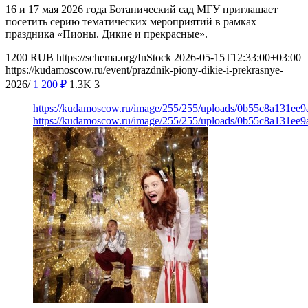
16 и 17 мая 2026 года Ботанический сад МГУ приглашает
посетить серию тематических мероприятий в рамках
праздника «Пионы. Дикие и прекрасные».
1200
RUB
https://schema.org/InStock
2026-05-15T12:33:00+03:00
https://kudamoscow.ru/event/prazdnik-piony-dikie-i-prekrasnye-
2026/
1 200
₽
1.3K
3
https://kudamoscow.ru/image/255/255/uploads/0b55c8a131ee
https://kudamoscow.ru/image/255/255/uploads/0b55c8a131ee