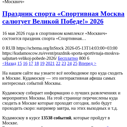
«Москвич»
Праздник спорта «Спортивная Москва
салютует Великой Победе!» 2026
16 мая 2026 года в спортивном комплексе «Москвич»
состоится праздник спорта «Спортивная…
0
RUB
https://schema.org/InStock
2026-05-13T14:03:00+03:00
https://kudamoscow.ru/event/prazdnik-sporta-sportivnaja-moskva-
saljutuet-velikoj-pobede-2026/
Бесплатно
800
6
<Назад
15
16
17
18
19
20
21
22
23
24
25
Вперед >
На нашем сайте вы узнаете всё необходимое про куда сходить
в Москве. Кудамоскоу — это интерактивная афиша самых
интересных событий Москвы.
Кудамоскоу собирает информацию о лучших развлечениях и
мероприятих Москвы. На этой странице перечислены куда
сходить в Москве которые проходят сегодня, либо будут
проходить скоро: например завтра, на этих выходных и т.д.
Кудамоскоу в курсе
13538 событий
, которые пройдут в
Москве.