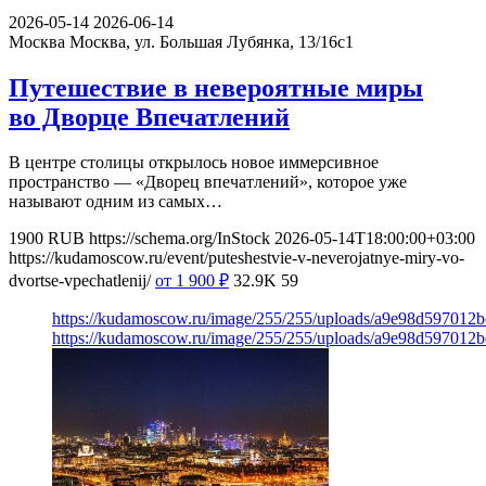
2026-05-14
2026-06-14
Москва
Москва, ул. Большая Лубянка, 13/16с1
Путешествие в невероятные миры
во Дворце Впечатлений
В центре столицы открылось новое иммерсивное
пространство — «Дворец впечатлений», которое уже
называют одним из самых…
1900
RUB
https://schema.org/InStock
2026-05-14T18:00:00+03:00
https://kudamoscow.ru/event/puteshestvie-v-neverojatnye-miry-vo-
dvortse-vpechatlenij/
от 1 900
₽
32.9K
59
https://kudamoscow.ru/image/255/255/uploads/a9e98d59701
https://kudamoscow.ru/image/255/255/uploads/a9e98d59701