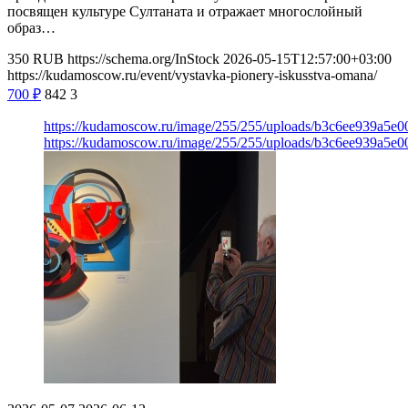
посвящен культуре Султаната и отражает многослойный
образ…
350
RUB
https://schema.org/InStock
2026-05-15T12:57:00+03:00
https://kudamoscow.ru/event/vystavka-pionery-iskusstva-omana/
700
₽
842
3
https://kudamoscow.ru/image/255/255/uploads/b3c6ee939a5e
https://kudamoscow.ru/image/255/255/uploads/b3c6ee939a5e