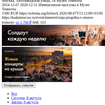
Москва, Автозаводская улица, 18
Музей Темноты
2024-12-07
2026-12-31
Иммерсивная прогулка в Музее
Темноты
1500
RUB
https://schema.org/InStock
2026-08-07T15:12:00+03:00
https://kudamoscow.ru/event/immersivnaja-progulka-v-muzee-
temnoty/
от 1 700
₽
66K
163
Отображать события
Все
Сегодня, 8 августа
Завтра, 9 августа