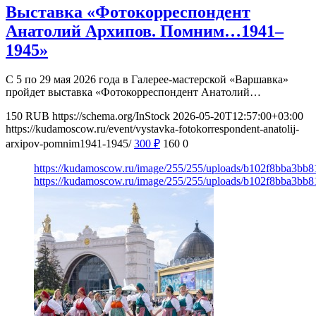
Выставка «Фотокорреспондент
Анатолий Архипов. Помним…1941–
1945»
С 5 по 29 мая 2026 года в Галерее-мастерской «Варшавка»
пройдет выставка «Фотокорреспондент Анатолий…
150
RUB
https://schema.org/InStock
2026-05-20T12:57:00+03:00
https://kudamoscow.ru/event/vystavka-fotokorrespondent-anatolij-
arxipov-pomnim1941-1945/
300
₽
160
0
https://kudamoscow.ru/image/255/255/uploads/b102f8bba3bb
https://kudamoscow.ru/image/255/255/uploads/b102f8bba3bb