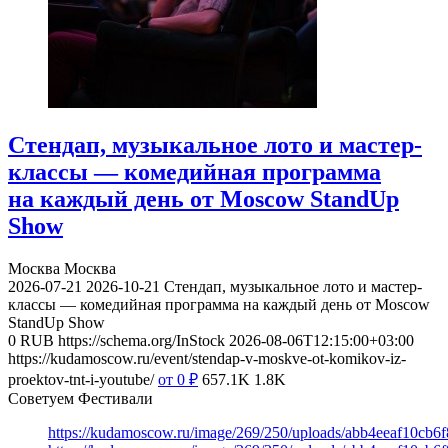
Стендап, музыкальное лото и мастер-
классы — комедийная программа
на каждый день от Moscow StandUp
Show
Москва
Москва
2026-07-21
2026-10-21
Стендап, музыкальное лото и мастер-
классы — комедийная программа на каждый день от Moscow
StandUp Show
0
RUB
https://schema.org/InStock
2026-08-06T12:15:00+03:00
https://kudamoscow.ru/event/stendap-v-moskve-ot-komikov-iz-
proektov-tnt-i-youtube/
от 0
₽
657.1K
1.8K
Советуем Фестивали
https://kudamoscow.ru/image/269/250/uploads/abb4eeaf10cb