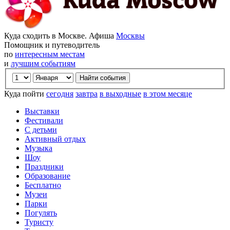
Куда сходить в Москве. Афиша
Москвы
Помощник и путеводитель
по
интересным местам
и
лучшим событиям
Куда пойти
сегодня
завтра
в выходные
в этом месяце
Выставки
Фестивали
С детьми
Активный отдых
Музыка
Шоу
Праздники
Образование
Бесплатно
Музеи
Парки
Погулять
Туристу