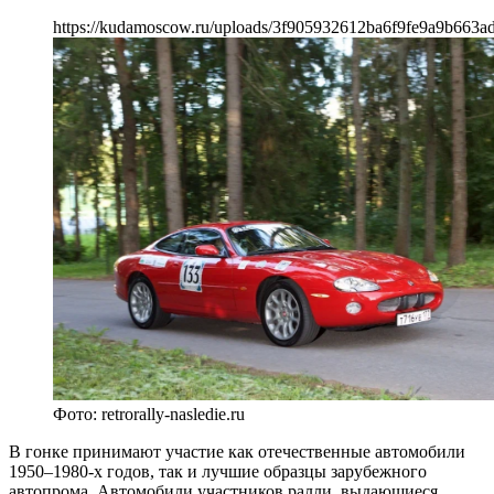
https://kudamoscow.ru/uploads/3f905932612ba6f9fe9a9b663a
Фото: retrorally-nasledie.ru
В гонке принимают участие как отечественные автомобили
1950–1980-х годов, так и лучшие образцы зарубежного
автопрома. Автомобили участников ралли, выдающиеся