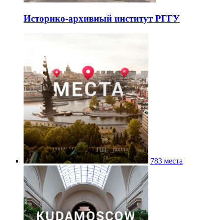
Историко-архивный институт РГГУ
783 места