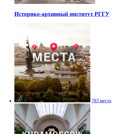
Историко-архивный институт РГГУ
783 места