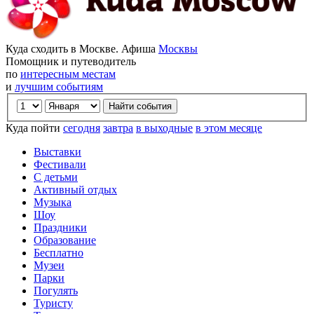
Куда сходить в Москве. Афиша
Москвы
Помощник и путеводитель
по
интересным местам
и
лучшим событиям
Куда пойти
сегодня
завтра
в выходные
в этом месяце
Выставки
Фестивали
С детьми
Активный отдых
Музыка
Шоу
Праздники
Образование
Бесплатно
Музеи
Парки
Погулять
Туристу