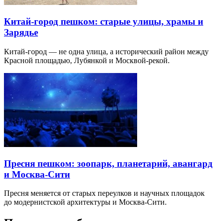
Китай-город пешком: старые улицы, храмы и
Зарядье
Китай-город — не одна улица, а исторический район между
Красной площадью, Лубянкой и Москвой-рекой.
Пресня пешком: зоопарк, планетарий, авангард
и Москва-Сити
Пресня меняется от старых переулков и научных площадок
до модернистской архитектуры и Москва-Сити.