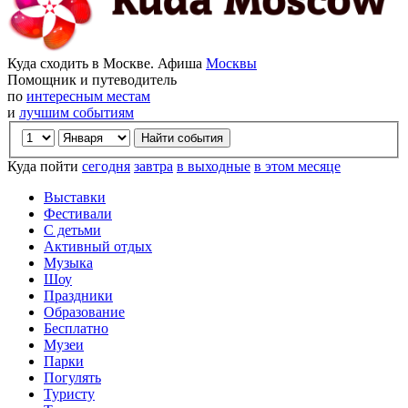
Куда сходить в Москве. Афиша
Москвы
Помощник и путеводитель
по
интересным местам
и
лучшим событиям
Куда пойти
сегодня
завтра
в выходные
в этом месяце
Выставки
Фестивали
С детьми
Активный отдых
Музыка
Шоу
Праздники
Образование
Бесплатно
Музеи
Парки
Погулять
Туристу