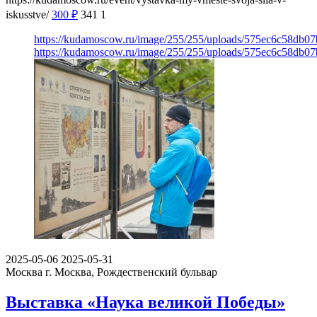
iskusstve/
300
₽
341
1
https://kudamoscow.ru/image/255/255/uploads/575ec6c58db0
https://kudamoscow.ru/image/255/255/uploads/575ec6c58db0
2025-05-06
2025-05-31
Москва
г. Москва, Рождественский бульвар
Выставка «Наука великой Победы»