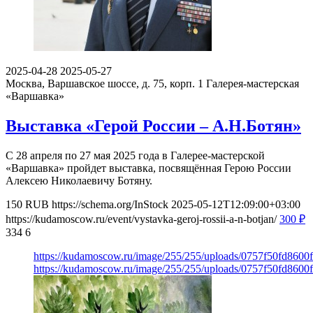
2025-04-28
2025-05-27
Москва, Варшавское шоссе, д. 75, корп. 1
Галерея-мастерская
«Варшавка»
Выставка «Герой России – А.Н.Ботян»
С 28 апреля по 27 мая 2025 года в Галерее-мастерской
«Варшавка» пройдет выставка, посвящённая Герою России
Алексею Николаевичу Ботяну.
150
RUB
https://schema.org/InStock
2025-05-12T12:09:00+03:00
https://kudamoscow.ru/event/vystavka-geroj-rossii-a-n-botjan/
300
₽
334
6
https://kudamoscow.ru/image/255/255/uploads/0757f50fd860
https://kudamoscow.ru/image/255/255/uploads/0757f50fd860