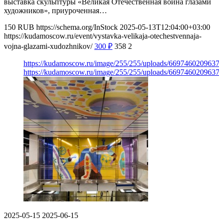
выставка скульптуры «Великая Отечественная война глазами
художников», приуроченная…
150
RUB
https://schema.org/InStock
2025-05-13T12:04:00+03:00
https://kudamoscow.ru/event/vystavka-velikaja-otechestvennaja-
vojna-glazami-xudozhnikov/
300
₽
358
2
https://kudamoscow.ru/image/255/255/uploads/66974602096
https://kudamoscow.ru/image/255/255/uploads/66974602096
2025-05-15
2025-06-15