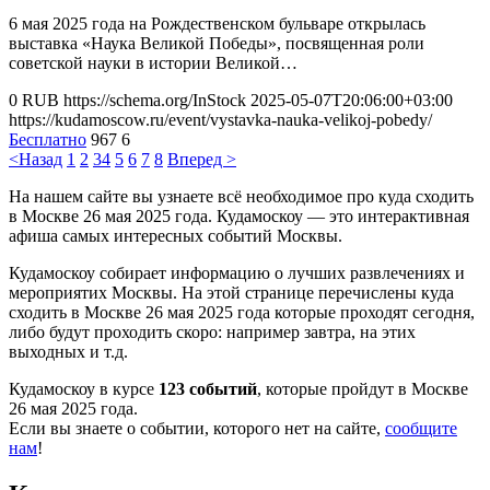
6 мая 2025 года на Рождественском бульваре открылась
выставка «Наука Великой Победы», посвященная роли
советской науки в истории Великой…
0
RUB
https://schema.org/InStock
2025-05-07T20:06:00+03:00
https://kudamoscow.ru/event/vystavka-nauka-velikoj-pobedy/
Бесплатно
967
6
<Назад
1
2
3
4
5
6
7
8
Вперед >
На нашем сайте вы узнаете всё необходимое про куда сходить
в Москве 26 мая 2025 года. Кудамоскоу — это интерактивная
афиша самых интересных событий Москвы.
Кудамоскоу собирает информацию о лучших развлечениях и
мероприятих Москвы. На этой странице перечислены куда
сходить в Москве 26 мая 2025 года которые проходят сегодня,
либо будут проходить скоро: например завтра, на этих
выходных и т.д.
Кудамоскоу в курсе
123 событий
, которые пройдут в Москве
26 мая 2025 года.
Если вы знаете о событии, которого нет на сайте,
сообщите
нам
!