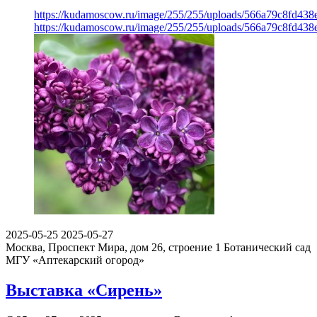
https://kudamoscow.ru/image/255/255/uploads/566a79c8fd43
https://kudamoscow.ru/image/255/255/uploads/566a79c8fd43
2025-05-25
2025-05-27
Москва, Проспект Мира, дом 26, строение 1
Ботанический сад
МГУ «Аптекарский огород»
Выставка «Сирень»