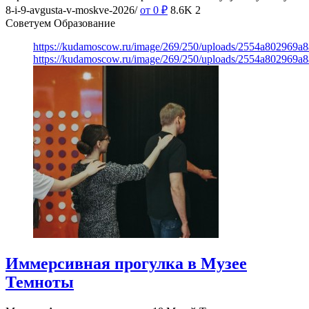
8-i-9-avgusta-v-moskve-2026/
от 0
₽
8.6K
2
Советуем Образование
https://kudamoscow.ru/image/269/250/uploads/2554a802969
https://kudamoscow.ru/image/269/250/uploads/2554a802969
Иммерсивная прогулка в Музее
Темноты