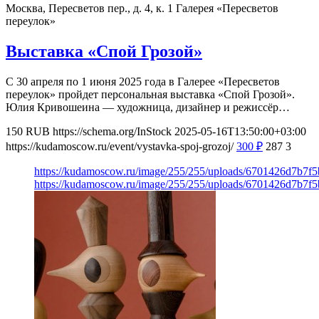
Москва, Пересветов пер., д. 4, к. 1
Галерея «Пересветов
переулок»
Выставка «Спой Грозой»
С 30 апреля по 1 июня 2025 года в Галерее «Пересветов
переулок» пройдет персональная выставка «Спой Грозой».
Юлия Кривошеина — художница, дизайнер и режиссёр…
150
RUB
https://schema.org/InStock
2025-05-16T13:50:00+03:00
https://kudamoscow.ru/event/vystavka-spoj-grozoj/
300
₽
287
3
https://kudamoscow.ru/image/255/255/uploads/6701426d7b7
https://kudamoscow.ru/image/255/255/uploads/6701426d7b7