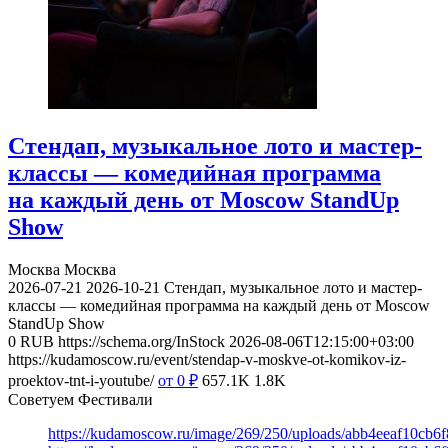
Стендап, музыкальное лото и мастер-
классы — комедийная программа
на каждый день от Moscow StandUp
Show
Москва
Москва
2026-07-21
2026-10-21
Стендап, музыкальное лото и мастер-
классы — комедийная программа на каждый день от Moscow
StandUp Show
0
RUB
https://schema.org/InStock
2026-08-06T12:15:00+03:00
https://kudamoscow.ru/event/stendap-v-moskve-ot-komikov-iz-
proektov-tnt-i-youtube/
от 0
₽
657.1K
1.8K
Советуем Фестивали
https://kudamoscow.ru/image/269/250/uploads/abb4eeaf10cb