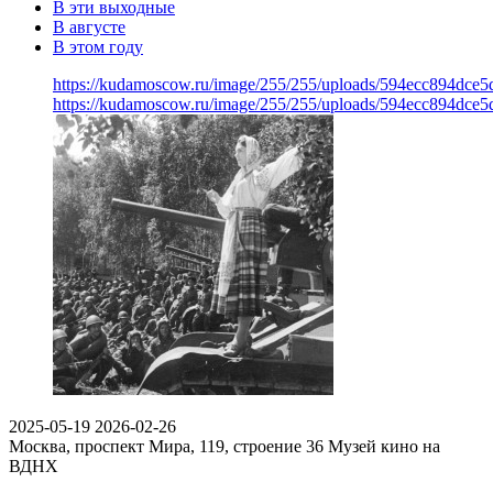
В эти выходные
В августе
В этом году
https://kudamoscow.ru/image/255/255/uploads/594ecc894dce
https://kudamoscow.ru/image/255/255/uploads/594ecc894dce
2025-05-19
2026-02-26
Москва, проспект Мира, 119, строение 36
Музей кино на
ВДНХ