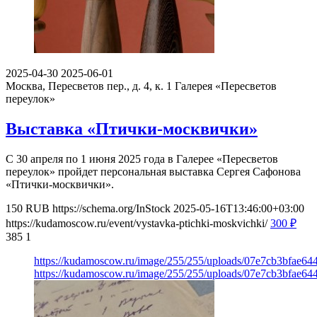
2025-04-30
2025-06-01
Москва, Пересветов пер., д. 4, к. 1
Галерея «Пересветов
переулок»
Выставка «Птички-москвички»
С 30 апреля по 1 июня 2025 года в Галерее «Пересветов
переулок» пройдет персональная выставка Сергея Сафонова
«Птички-москвички».
150
RUB
https://schema.org/InStock
2025-05-16T13:46:00+03:00
https://kudamoscow.ru/event/vystavka-ptichki-moskvichki/
300
₽
385
1
https://kudamoscow.ru/image/255/255/uploads/07e7cb3bfae6
https://kudamoscow.ru/image/255/255/uploads/07e7cb3bfae6