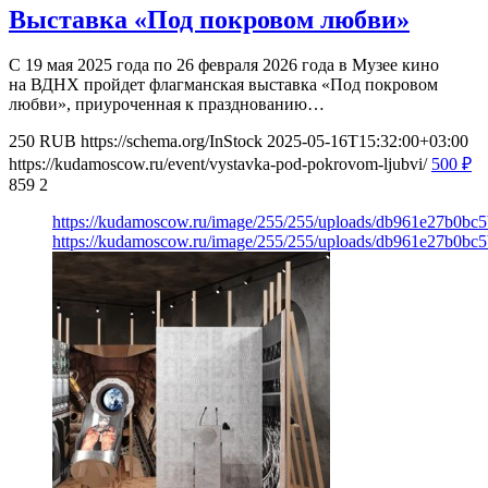
Выставка «Под покровом любви»
С 19 мая 2025 года по 26 февраля 2026 года в Музее кино
на ВДНХ пройдет флагманская выставка «Под покровом
любви», приуроченная к празднованию…
250
RUB
https://schema.org/InStock
2025-05-16T15:32:00+03:00
https://kudamoscow.ru/event/vystavka-pod-pokrovom-ljubvi/
500
₽
859
2
https://kudamoscow.ru/image/255/255/uploads/db961e27b0b
https://kudamoscow.ru/image/255/255/uploads/db961e27b0b