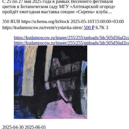
С 25 по 27 мая 2025 года в рамках Весеннего фестиваля
цветов в Ботаническом саду МГУ «Аптекарский огород»
пройдёт ежегодная выставка секции «Сирень» клуба…
350
RUB
https://schema.org/InStock
2025-05-16T15:00:00+03:00
https://kudamoscow.ru/event/vystavka-siren/
500
₽
6.7K
3
https://kudamoscow.ru/image/255/255/uploads/3dc505d56af2
https://kudamoscow.ru/image/255/255/uploads/3dc505d56af2
2025-04-30
2025-06-01