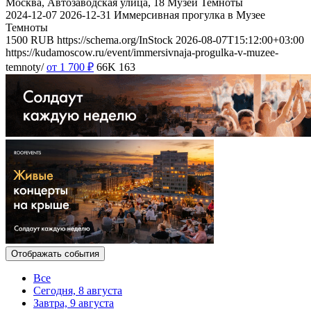
Москва, Автозаводская улица, 18
Музей Темноты
2024-12-07
2026-12-31
Иммерсивная прогулка в Музее
Темноты
1500
RUB
https://schema.org/InStock
2026-08-07T15:12:00+03:00
https://kudamoscow.ru/event/immersivnaja-progulka-v-muzee-
temnoty/
от 1 700
₽
66K
163
Отображать события
Все
Сегодня, 8 августа
Завтра, 9 августа