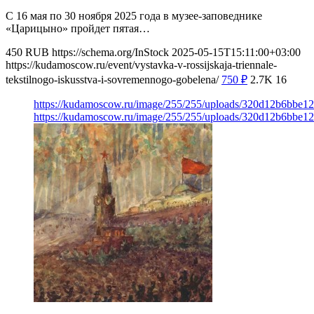
С 16 мая по 30 ноября 2025 года в музее-заповеднике
«Царицыно» пройдет пятая…
450
RUB
https://schema.org/InStock
2025-05-15T15:11:00+03:00
https://kudamoscow.ru/event/vystavka-v-rossijskaja-triennale-
tekstilnogo-iskusstva-i-sovremennogo-gobelena/
750
₽
2.7K
16
https://kudamoscow.ru/image/255/255/uploads/320d12b6bbe1
https://kudamoscow.ru/image/255/255/uploads/320d12b6bbe1