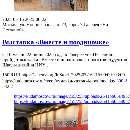
2025-05-16
2025-06-22
Москва, ул. Новопесчаная, д. 23, корп. 7
Галерея «На
Песчаной»
Выставка «Вместе и поодиночке»
С 16 мая по 22 июня 2025 года в Галерее «на Песчаной»
пройдет выставка «Вместе и поодиночке» проектов студентов
Школы дизайна НИУ…
150
RUB
https://schema.org/InStock
2025-05-16T15:09:00+03:00
https://kudamoscow.ru/event/vystavka-vmeste-i-poodinochke/
300
₽
542
2
https://kudamoscow.ru/image/255/255/uploads/2641bb05a495
https://kudamoscow.ru/image/255/255/uploads/2641bb05a495