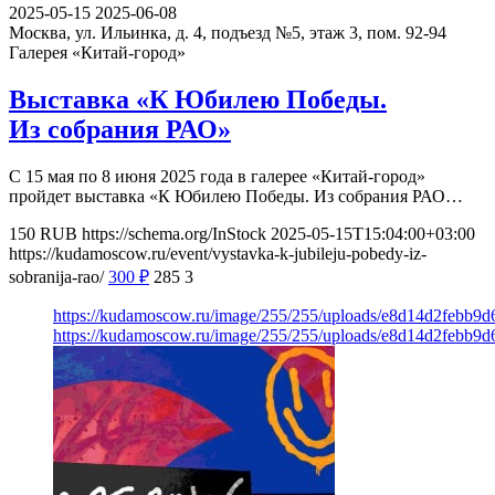
2025-05-15
2025-06-08
Москва, ул. Ильинка, д. 4, подъезд №5, этаж 3, пом. 92-94
Галерея «Китай-город»
Выставка «К Юбилею Победы.
Из собрания РАО»
С 15 мая по 8 июня 2025 года в галерее «Китай-город»
пройдет выставка «К Юбилею Победы. Из собрания РАО…
150
RUB
https://schema.org/InStock
2025-05-15T15:04:00+03:00
https://kudamoscow.ru/event/vystavka-k-jubileju-pobedy-iz-
sobranija-rao/
300
₽
285
3
https://kudamoscow.ru/image/255/255/uploads/e8d14d2febb
https://kudamoscow.ru/image/255/255/uploads/e8d14d2febb