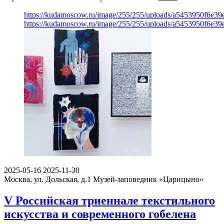
https://kudamoscow.ru/image/255/255/uploads/a5453950f6e3
https://kudamoscow.ru/image/255/255/uploads/a5453950f6e3
2025-05-16
2025-11-30
Москва, ул. Дольская, д.1
Музей-заповедник «Царицыно»
V Российская триеннале текстильного
искусства и современного гобелена