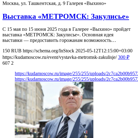
Москва, ул. Ташкентская, д. 9
Галерея «Выхино»
Выставка «МЕТРОМСК: Закулисье»
С 15 мая по 15 июня 2025 года в Галерее «Выхино» пройдет
выставка «МЕТРОМСК: Закулисье». Основная идея
выставки — предоставить горожанам возможность…
150
RUB
https://schema.org/InStock
2025-05-12T12:15:00+03:00
https://kudamoscow.ru/event/vystavka-metromsk-zakulisje/
300
₽
607
2
https://kudamoscow.ru/image/255/255/uploads/2c7ca2b00b95
https://kudamoscow.ru/image/255/255/uploads/2c7ca2b00b95