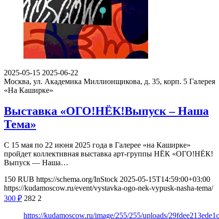
2025-05-15
2025-06-22
Москва, ул. Академика Миллионщикова, д. 35, корп. 5
Галерея
«На Каширке»
Выставка «ОГО!НЁК!Выпуск – Наша
Тема»
С 15 мая по 22 июня 2025 года в Галерее «на Каширке»
пройдет коллективная выставка арт-группы НЁК «ОГО!НЁК!
Выпуск — Наша…
150
RUB
https://schema.org/InStock
2025-05-15T14:59:00+03:00
https://kudamoscow.ru/event/vystavka-ogo-nek-vypusk-nasha-tema/
300
₽
282
2
https://kudamoscow.ru/image/255/255/uploads/29fdee213ede