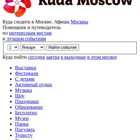
Куда сходить в Москве. Афиша
Москвы
Помощник и путеводитель
по
интересным местам
и
лучшим событиям
Куда пойти
сегодня
завтра
в выходные
в этом месяце
Выставки
Фестивали
С детьми
Активный отдых
Музыка
Шоу
Праздники
Образование
Бесплатно
Музеи
Парки
Погулять
Туристу