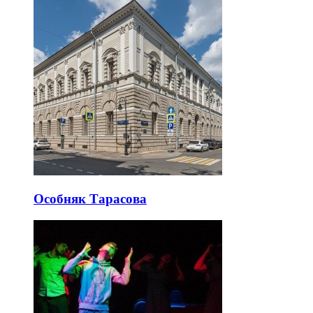
Особняк Тарасова