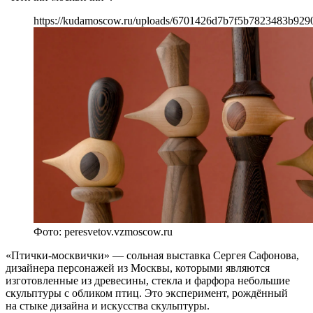
https://kudamoscow.ru/uploads/6701426d7b7f5b7823483b929
Фото: peresvetov.vzmoscow.ru
«Птички-москвички» — сольная выставка Сергея Сафонова,
дизайнера персонажей из Москвы, которыми являются
изготовленные из древесины, стекла и фарфора небольшие
скульптуры с обликом птиц. Это эксперимент, рождённый
на стыке дизайна и искусства скульптуры.