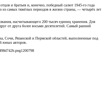
тцов и братьев и, конечно, победный салют 1945-го года
о из самых тяжёлых периодов в жизни страны, — четырёх лет
зования, насчитывающего 200 тысяч единиц хранения. Для
руг от друга более восьми десятилетий. Самый ранний
ва, Сочи, Рязанской и Пермской областей, выполненные под
й юных авторов.
1498d742b.png
1200
798