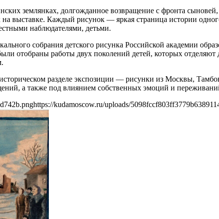
ких землянках, долгожданное возвращение с фронта сыновей, о
 на выставке. Каждый рисунок — яркая страница истории одног
естными наблюдателями, детьми.
кального собрания детского рисунка Российской академии обра
ли отобраны работы двух поколений детей, которых отделяют д
.
 историческом разделе экспозиции — рисунки из Москвы, Тамбо
щений, а также под влиянием собственных эмоций и переживани
8d742b.png
https://kudamoscow.ru/uploads/5098fccf803ff3779b63891