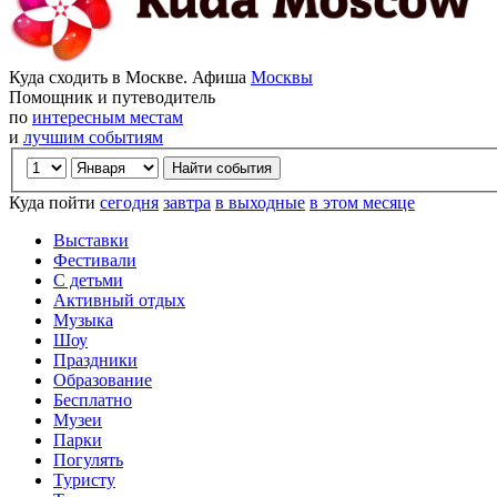
Куда сходить в Москве. Афиша
Москвы
Помощник и путеводитель
по
интересным местам
и
лучшим событиям
Куда пойти
сегодня
завтра
в выходные
в этом месяце
Выставки
Фестивали
С детьми
Активный отдых
Музыка
Шоу
Праздники
Образование
Бесплатно
Музеи
Парки
Погулять
Туристу