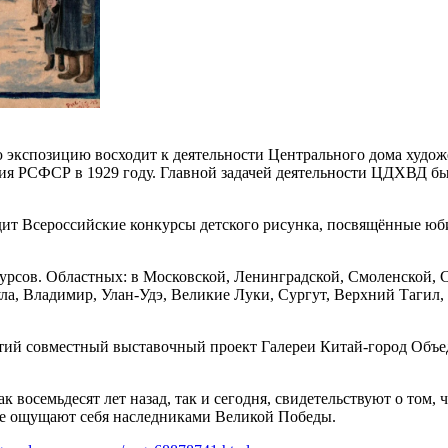
экспозицию восходит к деятельности Центрального дома худож
я РСФСР в 1929 году. Главной задачей деятельности ЦДХВД бы
дит Всероссийские конкурсы детского рисунка, посвящённые юб
сов. Областных: в Московской, Ленинградской, Смоленской, С
ула, Владимир, Улан-Удэ, Великие Луки, Сургут, Верхний Тагил
тий совместный выставочный проект Галереи Китай-город Объ
 восемьдесят лет назад, так и сегодня, свидетельствуют о том,
ре ощущают себя наследниками Великой Победы.