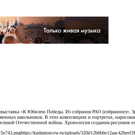
»
ет выставка «К Юбилею Победы. Из собрания РАО (избранное)». 
временных школьников. В этих композициях и портретах, нарис
еликой Отечественной войны. Хронология создания рисунков охва
c5e743.png
https://kudamoscow.ru/uploads/320d12b6bbe12aac42beef3