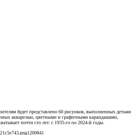
Зрителям будет представлено 60 рисунков, выполненных детьми
ованных акварелью, цветными и графитными карандашами,
тывает почти сто лет: с 1935-го по 2024-й годы.
f21c5e743.png
1200
841