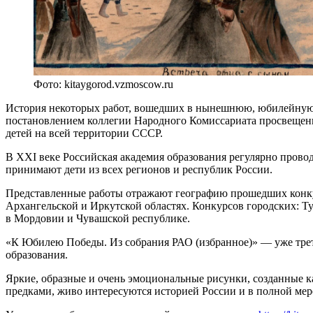
Фото: kitaygorod.vzmoscow.ru
История некоторых работ, вошедших в нынешнюю, юбилейную 
постановлением коллегии Народного Комиссариата просвещени
детей на всей территории СССР.
В XXI веке Российская академия образования регулярно прово
принимают дети из всех регионов и республик России.
Представленные работы отражают географию прошедших конкур
Архангельской и Иркутской областях. Конкурсов городских: Т
в Мордовии и Чувашской республике.
«К Юбилею Победы. Из собрания РАО (избранное)» — уже тре
образования.
Яркие, образные и очень эмоциональные рисунки, созданные как
предками, живо интересуются историей России и в полной ме