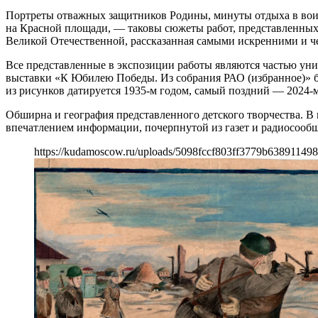
Портреты отважных защитников Родины, минуты отдыха в воинс
на Красной площади, — таковы сюжеты работ, представленных
Великой Отечественной, рассказанная самыми искренними и ч
Все представленные в экспозиции работы являются частью уни
выставки «К Юбилею Победы. Из собрания РАО (избранное)» бы
из рисунков датируется 1935-м годом, самый поздний — 2024-м
Обширна и география представленного детского творчества. В
впечатлением информации, почерпнутой из газет и радиосооб
https://kudamoscow.ru/uploads/5098fccf803ff3779b63891149