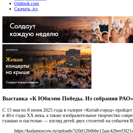
Outlook.com
Скачать .ics
Выставка «К Юбилею Победы. Из собрания РАО
С 15 мая по 8 июня 2025 года в галерее «Китай-город» пройд
в 40-е годы ХХ века, а также изобразительное творчество со
гуашью и пастелью — взгляд детей двух столетий на события В
https://kudamoscow.ru/uploads/320d12b6bbe12aac42beef3f21