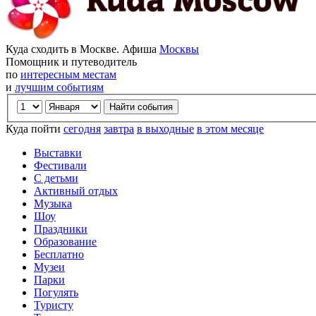
Куда сходить в Москве. Афиша
Москвы
Помощник и путеводитель
по
интересным местам
и
лучшим событиям
Куда пойти
сегодня
завтра
в выходные
в этом месяце
Выставки
Фестивали
С детьми
Активный отдых
Музыка
Шоу
Праздники
Образование
Бесплатно
Музеи
Парки
Погулять
Туристу