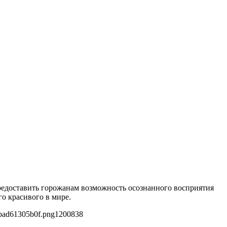
редоставить горожанам возможность осознанного восприятия
го красивого в мире.
bad61305b0f.png
1200
838