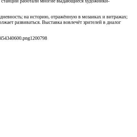
ми станций работали многие выдающиеся художники-
дневность; на историю, отражённую в мозаиках и витражах;
лжает развиваться. Выставка вовлечёт зрителей в диалог
1454340600.png
1200
798