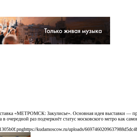
выставка «МЕТРОМСК: Закулисье». Основная идея выставки — п
 в очередной раз подчеркнёт статус московского метро как само
1305b0f.png
https://kudamoscow.ru/uploads/6697460209637988d5dc4