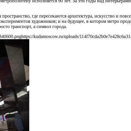
у метрополитену исполняется 90 лет. За эти годы над интерьера
ространство, где пересекаются архитектура, искусство и повсе
 экспериментов художников; и на будущее, в котором метро продо
осто транспорт, а символ города.
4340600.png
https://kudamoscow.ru/uploads/114f70cda2b0e7e428c6a3