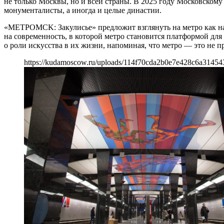
не только Москвы, но и всей страны. В 2025 году Московском
монументалисты, а иногда и целые династии.
«МЕТРОMСK: Закулисье» предложит взглянуть на метро как на п
на современность, в которой метро становится платформой для
о роли искусства в их жизни, напоминая, что метро — это не пр
https://kudamoscow.ru/uploads/114f70cda2b0e7e428c6a3145