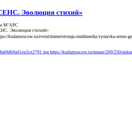
СЕНС. Эволюция стихий»
ва М’АРС
ЕНС. Эволюция стихий»
tps://kudamoscow.ru/event/immersivnaja-multimedia-vystavka-sense-ge
d8a0fdb9a61ea5ce2791.jpg
https://kudamoscow.ru/image/269/250/upl