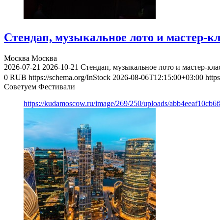
Стендап, музыкальное лото и мастер-к
Москва
Москва
2026-07-21
2026-10-21
Стендап, музыкальное лото и мастер-кл
0
RUB
https://schema.org/InStock
2026-08-06T12:15:00+03:00
http
Советуем Фестивали
https://kudamoscow.ru/image/269/250/uploads/abb4eeaf10cb