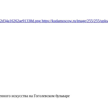
092d34a16262ae91338d.png
https://kudamoscow.ru/image/255/255/up
нного искусства на Гоголевском бульваре