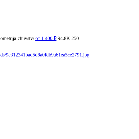
ometrija-chuvstv/
от 1 400
₽
94.8K
250
oads/9e312341bad5d8a0fdb9a61ea5ce2791.jpg