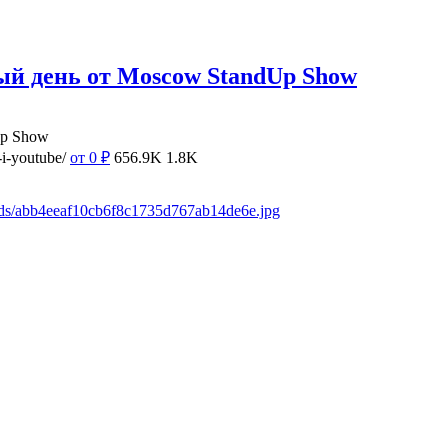
ый день от Moscow StandUp Show
Up Show
i-youtube/
от 0
₽
656.9K
1.8K
ads/abb4eeaf10cb6f8c1735d767ab14de6e.jpg