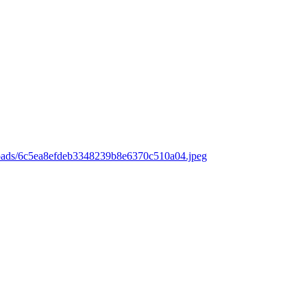
loads/6c5ea8efdeb3348239b8e6370c510a04.jpeg