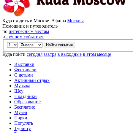
Куда сходить в Москве. Афиша
Москвы
Помощник и путеводитель
по
интересным местам
и
лучшим событиям
Куда пойти
сегодня
завтра
в выходные
в этом месяце
Выставки
Фестивали
С детьми
Активный отдых
Музыка
Шоу
Праздники
Образование
Бесплатно
Музеи
Парки
Погулять
Туристу