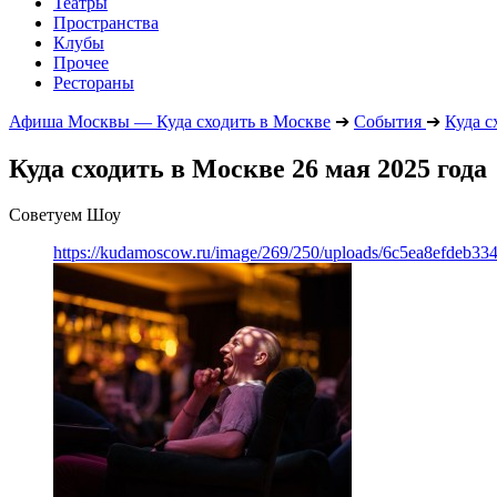
Театры
Пространства
Клубы
Прочее
Рестораны
Афиша Москвы — Куда сходить в Москве
➔
События
➔
Куда с
Куда сходить в Москве 26 мая 2025 года
Советуем Шоу
https://kudamoscow.ru/image/269/250/uploads/6c5ea8efdeb3