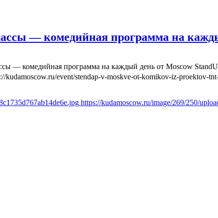
лассы — комедийная программа на кажд
ассы — комедийная программа на каждый день от Moscow Stand
s://kudamoscow.ru/event/stendap-v-moskve-ot-komikov-iz-proektov-tnt-
6f8c1735d767ab14de6e.jpg
https://kudamoscow.ru/image/269/250/uplo