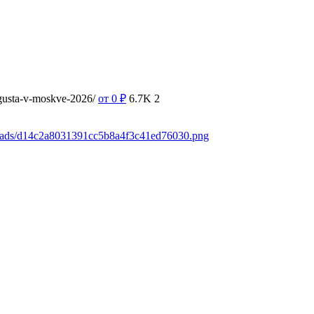
vgusta-v-moskve-2026/
от 0
₽
6.7K
2
loads/d14c2a8031391cc5b8a4f3c41ed76030.png