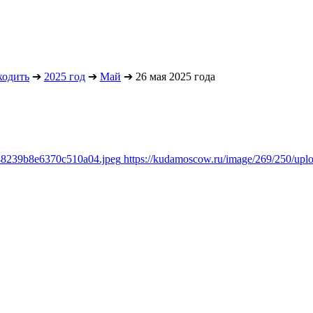
ходить
➔
2025 год
➔
Май
➔
26 мая 2025 года
348239b8e6370c510a04.jpeg
https://kudamoscow.ru/image/269/250/up