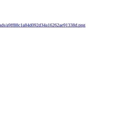
loads/a9ff88c1a84d092d34a16262ae91338d.png