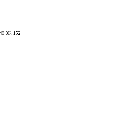
40.3K
152