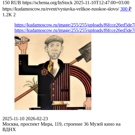
150
RUB
https://schema.org/InStock
2025-11-10T12:47:00+03:00
https://kudamoscow.ru/event/vystavka-velikoe-russkoe-slovo/
300
₽
1.2K
2
https://kudamoscow.ru/image/255/255/uploads/f6fcce26ed5d
https://kudamoscow.ru/image/255/255/uploads/f6fcce26ed5d
2025-11-10
2026-02-23
Москва, проспект Мира, 119, строение 36
Музей кино на
ВДНХ