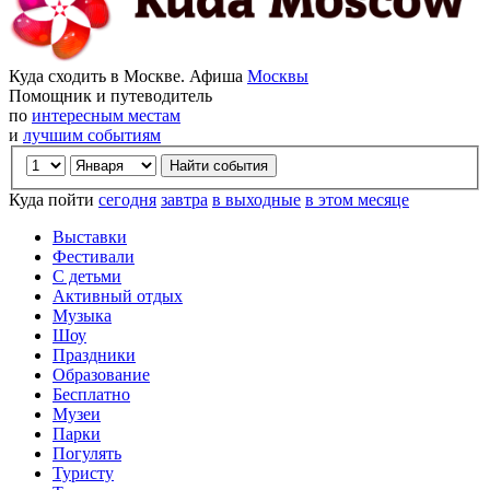
Куда сходить в Москве. Афиша
Москвы
Помощник и путеводитель
по
интересным местам
и
лучшим событиям
Куда пойти
сегодня
завтра
в выходные
в этом месяце
Выставки
Фестивали
С детьми
Активный отдых
Музыка
Шоу
Праздники
Образование
Бесплатно
Музеи
Парки
Погулять
Туристу