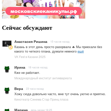
Сейчас обсуждают
Анастасия Ришина
15 часов назад
Казань в этот день просто разорвала 🔥 Мы приехали без
какого то четкого плана, думали немного
ещё
VK Fest в Казани 2025
Ирина
18 часов назад
Кже не работает.
Международный институт антиквариата
Вера
23 часа назад
Хожу сюда довольно часто, мне тут очень уютно и приятно.
Кинотеатр Синема Стар Принц плаза
Марина
день назад 16:25