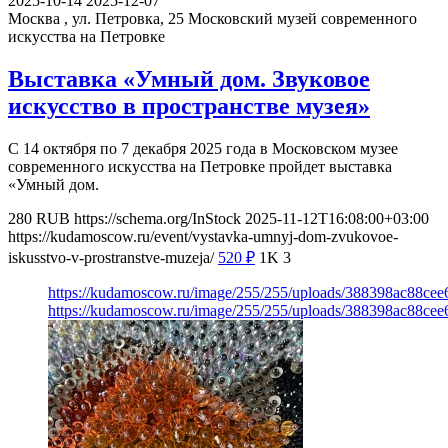
2025-10-14
2025-12-07
Москва , ул. Петровка, 25
Московский музей современного
искусства на Петровке
Выставка «Умный дом. Звуковое
искусство в пространстве музея»
С 14 октября по 7 декабря 2025 года в Московском музее
современного искусства на Петровке пройдет выставка
«Умный дом.
280
RUB
https://schema.org/InStock
2025-11-12T16:08:00+03:00
https://kudamoscow.ru/event/vystavka-umnyj-dom-zvukovoe-
iskusstvo-v-prostranstve-muzeja/
520
₽
1K
3
https://kudamoscow.ru/image/255/255/uploads/388398ac88ce
https://kudamoscow.ru/image/255/255/uploads/388398ac88ce