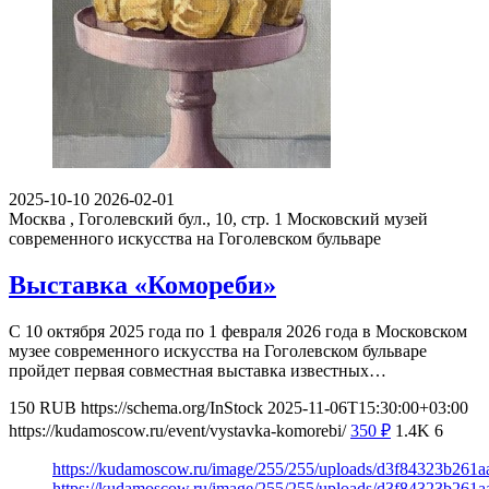
2025-10-10
2026-02-01
Москва , Гоголевский бул., 10, стр. 1
Московский музей
современного искусства на Гоголевском бульваре
Выставка «Комореби»
С 10 октября 2025 года по 1 февраля 2026 года в Московском
музее современного искусства на Гоголевском бульваре
пройдет первая совместная выставка известных…
150
RUB
https://schema.org/InStock
2025-11-06T15:30:00+03:00
https://kudamoscow.ru/event/vystavka-komorebi/
350
₽
1.4K
6
https://kudamoscow.ru/image/255/255/uploads/d3f84323b261
https://kudamoscow.ru/image/255/255/uploads/d3f84323b261