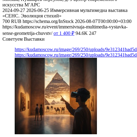
искусства М’АРС
2024-09-27
2026-06-25
Иммерсивная мультимедиа выставка
«СЕНС. Эволюция стихий»
700
RUB
https://schema.org/InStock
2026-08-07T00:00:00+03:00
https://kudamoscow.ru/event/immersivnaja-multimedia-vystavka-
sense-geometrija-chuvstv/
от 1 400
₽
94.6K
247
Советуем Выставки
https://kudamoscow.ru/image/269/250/uploads/9e312341bad5
https://kudamoscow.ru/image/269/250/uploads/9e312341bad5