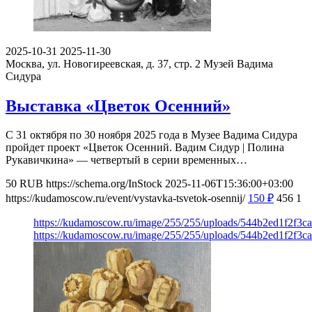
2025-10-31
2025-11-30
Москва, ул. Новогиреевская, д. 37, стр. 2
Музей Вадима
Сидура
Выставка «Цветок Осенний»
С 31 октября по 30 ноября 2025 года в Музее Вадима Сидура
пройдет проект «Цветок Осенний. Вадим Сидур | Полина
Рукавичкина» — четвертый в серии временных…
50
RUB
https://schema.org/InStock
2025-11-06T15:36:00+03:00
https://kudamoscow.ru/event/vystavka-tsvetok-osennij/
150
₽
456
1
https://kudamoscow.ru/image/255/255/uploads/544b2ed1f2f3c
https://kudamoscow.ru/image/255/255/uploads/544b2ed1f2f3c