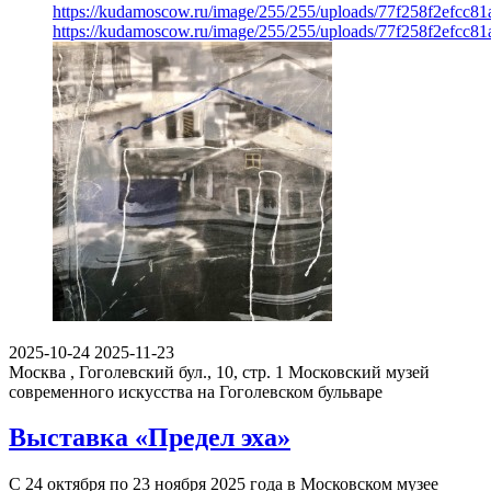
https://kudamoscow.ru/image/255/255/uploads/77f258f2efcc8
https://kudamoscow.ru/image/255/255/uploads/77f258f2efcc8
2025-10-24
2025-11-23
Москва , Гоголевский бул., 10, стр. 1
Московский музей
современного искусства на Гоголевском бульваре
Выставка «Предел эха»
С 24 октября по 23 ноября 2025 года в Московском музее