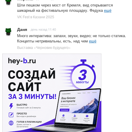
Шли пешком через мост от Кремля, вид открывается
шикарный на фестивальную площадку. Федука
ещё
VK Fest в Казани 2025
Даня
день назад 11:40
Много интерактива: запахи, звуки, видео; не только статика.
Концепты нетривиальны, есть, над чем
ещё
Выставка «Черновик будущего»