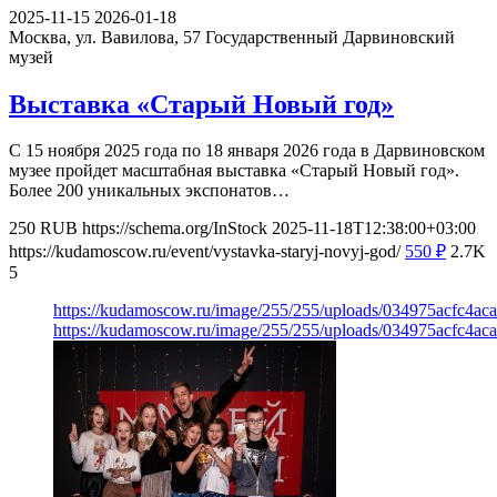
2025-11-15
2026-01-18
Москва, ул. Вавилова, 57
Государственный Дарвиновский
музей
Выставка «Старый Новый год»
С 15 ноября 2025 года по 18 января 2026 года в Дарвиновском
музее пройдет масштабная выставка «Старый Новый год».
Более 200 уникальных экспонатов…
250
RUB
https://schema.org/InStock
2025-11-18T12:38:00+03:00
https://kudamoscow.ru/event/vystavka-staryj-novyj-god/
550
₽
2.7K
5
https://kudamoscow.ru/image/255/255/uploads/034975acfc4ac
https://kudamoscow.ru/image/255/255/uploads/034975acfc4ac