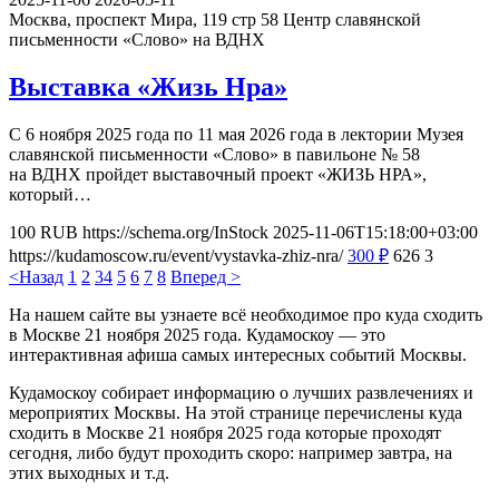
Москва, проспект Мира, 119 стр 58
Центр славянской
письменности «Слово» на ВДНХ
Выставка «Жизь Нра»
С 6 ноября 2025 года по 11 мая 2026 года в лектории Музея
славянской письменности «Слово» в павильоне № 58
на ВДНХ пройдет выставочный проект «ЖИЗЬ НРА»,
который…
100
RUB
https://schema.org/InStock
2025-11-06T15:18:00+03:00
https://kudamoscow.ru/event/vystavka-zhiz-nra/
300
₽
626
3
<Назад
1
2
3
4
5
6
7
8
Вперед >
На нашем сайте вы узнаете всё необходимое про куда сходить
в Москве 21 ноября 2025 года. Кудамоскоу — это
интерактивная афиша самых интересных событий Москвы.
Кудамоскоу собирает информацию о лучших развлечениях и
мероприятих Москвы. На этой странице перечислены куда
сходить в Москве 21 ноября 2025 года которые проходят
сегодня, либо будут проходить скоро: например завтра, на
этих выходных и т.д.