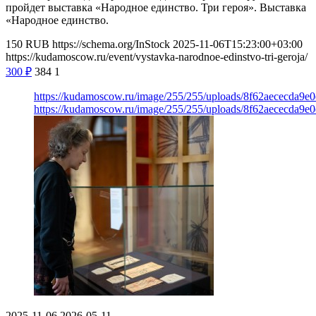
пройдет выставка «Народное единство. Три героя». Выставка
«Народное единство.
150
RUB
https://schema.org/InStock
2025-11-06T15:23:00+03:00
https://kudamoscow.ru/event/vystavka-narodnoe-edinstvo-tri-geroja/
300
₽
384
1
https://kudamoscow.ru/image/255/255/uploads/8f62aececda9e
https://kudamoscow.ru/image/255/255/uploads/8f62aececda9e
2025-11-06
2026-05-11