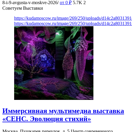
8-i-9-avgusta-v-moskve-2026/
от 0
₽
5.7K
2
Советуем Выставки
https://kudamoscow.ru/image/269/250/uploads/d14c2a803139
https://kudamoscow.ru/image/269/250/uploads/d14c2a803139
Иммерсивная мультимедиа выставка
«СЕНС. Эволюция стихий»
Москва, Пушкарев переулок, д. 5
Центр современного