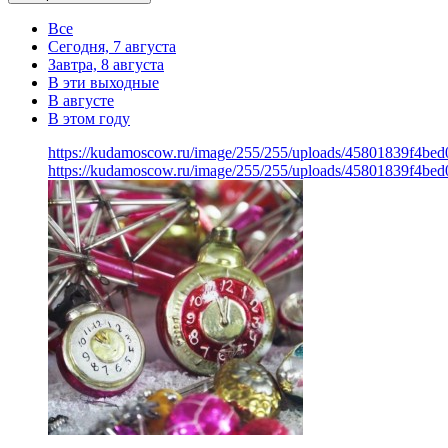
Все
Сегодня, 7 августа
Завтра, 8 августа
В эти выходные
В августе
В этом году
https://kudamoscow.ru/image/255/255/uploads/45801839f4bed
https://kudamoscow.ru/image/255/255/uploads/45801839f4bed