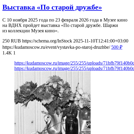
Выставка «По старой дружбе»
С 10 ноября 2025 года по 23 февраля 2026 года в Музее кино
на ВДНХ пройдет выставка «По старой дружбе. Шаржи
из коллекции Музея кино».
250
RUB
https://schema.org/InStock
2025-11-10T12:41:00+03:00
https://kudamoscow.ru/event/vystavka-po-staroj-druzhbe/
500
₽
1.4K
1
https://kudamoscow.ru/image/255/255/uploads/71bfb79f140b
https://kudamoscow.ru/image/255/255/uploads/71bfb79f140b