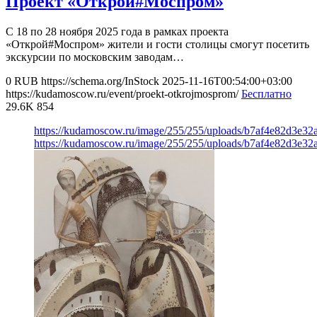
Проект «Открой#Моспром»
С 18 по 28 ноября 2025 года в рамках проекта
«Открой#Моспром» жители и гости столицы смогут посетить
экскурсии по московским заводам…
0
RUB
https://schema.org/InStock
2025-11-16T00:54:00+03:00
https://kudamoscow.ru/event/proekt-otkrojmosprom/
Бесплатно
29.6K
854
https://kudamoscow.ru/image/255/255/uploads/b7af4e82d3e3
https://kudamoscow.ru/image/255/255/uploads/b7af4e82d3e3