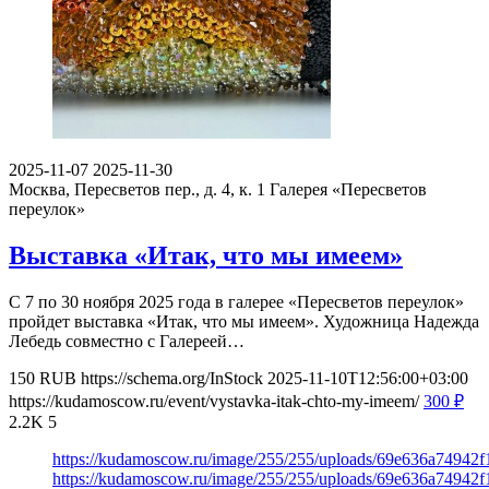
2025-11-07
2025-11-30
Москва, Пересветов пер., д. 4, к. 1
Галерея «Пересветов
переулок»
Выставка «Итак, что мы имеем»
С 7 по 30 ноября 2025 года в галерее «Пересветов переулок»
пройдет выставка «Итак, что мы имеем». Художница Надежда
Лебедь совместно с Галереей…
150
RUB
https://schema.org/InStock
2025-11-10T12:56:00+03:00
https://kudamoscow.ru/event/vystavka-itak-chto-my-imeem/
300
₽
2.2K
5
https://kudamoscow.ru/image/255/255/uploads/69e636a7494
https://kudamoscow.ru/image/255/255/uploads/69e636a7494