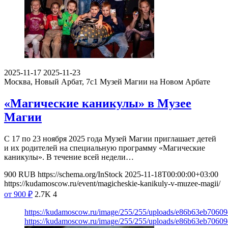
2025-11-17
2025-11-23
Москва, Новый Арбат, 7с1
Музей Магии на Новом Арбате
«Магические каникулы» в Музее
Магии
С 17 по 23 ноября 2025 года Музей Магии приглашает детей
и их родителей на специальную программу «Магические
каникулы». В течение всей недели…
900
RUB
https://schema.org/InStock
2025-11-18T00:00:00+03:00
https://kudamoscow.ru/event/magicheskie-kanikuly-v-muzee-magii/
от 900
₽
2.7K
4
https://kudamoscow.ru/image/255/255/uploads/e86b63eb7060
https://kudamoscow.ru/image/255/255/uploads/e86b63eb7060