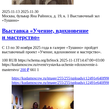
2025-11-13
2025-11-30
Москва, бульвар Яна Райниса, д. 19, к. 1
Выставочный зал
«Тушино»
Выставка «Учение, вдохновение
и мастерство»
С 13 по 30 ноября 2025 года в галерее «Тушино» пройдет
выставочный проект «Учение, вдохновение и мастерство».
100
RUB
https://schema.org/InStock
2025-11-13T14:47:00+03:00
https://kudamoscow.ru/event/vystavka-uchenie-vdoxnovenie-i-
masterstvo/
200
₽
661
1
https://kudamoscow.ru/image/255/255/uploads/c12491e640f9
https://kudamoscow.ru/image/255/255/uploads/c12491e640f9