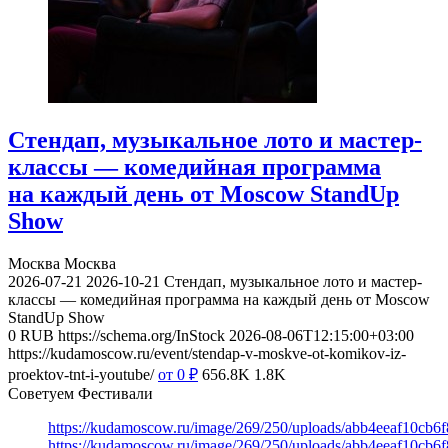
Стендап, музыкальное лото и мастер-
классы — комедийная программа
на каждый день от Moscow StandUp
Show
Москва
Москва
2026-07-21
2026-10-21
Стендап, музыкальное лото и мастер-
классы — комедийная программа на каждый день от Moscow
StandUp Show
0
RUB
https://schema.org/InStock
2026-08-06T12:15:00+03:00
https://kudamoscow.ru/event/stendap-v-moskve-ot-komikov-iz-
proektov-tnt-i-youtube/
от 0
₽
656.8K
1.8K
Советуем Фестивали
https://kudamoscow.ru/image/269/250/uploads/abb4eeaf10cb
https://kudamoscow.ru/image/269/250/uploads/abb4eeaf10cb