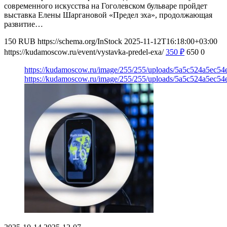
современного искусства на Гоголевском бульваре пройдет
выставка Елены Шаргановой «Предел эха», продолжающая
развитие…
150
RUB
https://schema.org/InStock
2025-11-12T16:18:00+03:00
https://kudamoscow.ru/event/vystavka-predel-exa/
350
₽
650
0
https://kudamoscow.ru/image/255/255/uploads/5a5c524a5ec5
https://kudamoscow.ru/image/255/255/uploads/5a5c524a5ec5