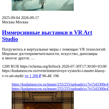
2025-09-04
2026-09-17
Москва
Москва
Иммерсивные выставки в VR Art
Studio
Погрузитесь в виртуальные миры с помощью VR технологий.
Мировые достопримечательности, искусство, динозавры
и многое другое. …
1200
RUB
https://schema.org/InStock
2026-07-30T17:30:00+03:00
https://kudamoscow.ru/event/immersivnye-vystavki-i-master-klassy-
v-vr-art-studii/
от 1 200
₽
86.4K
196
https://kudamoscow.ru/image/255/255/uploads/cc7e1543300e
https://kudamoscow.ru/image/255/255/uploads/cc7e1543300e