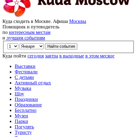
Куда сходить в Москве. Афиша
Москвы
Помощник и путеводитель
по
интересным местам
и
лучшим событиям
Куда пойти
сегодня
завтра
в выходные
в этом месяце
Выставки
Фестивали
С детьми
Активный отдых
Музыка
Шоу
Праздники
Образование
Бесплатно
Музеи
Парки
Погулять
Туристу