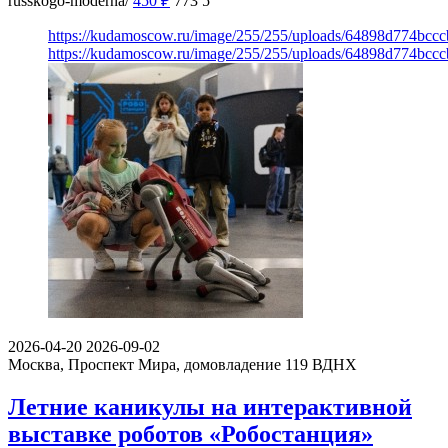
russkogo-moderna/
450
₽
773
5
https://kudamoscow.ru/image/255/255/uploads/64898d774bc
https://kudamoscow.ru/image/255/255/uploads/64898d774bc
2026-04-20
2026-09-02
Москва, Проспект Мира, домовладение 119
ВДНХ
Летние каникулы на интерактивной
выставке роботов «Робостанция»