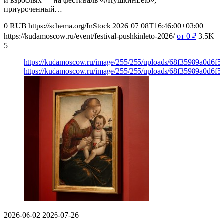
и взрослых — на фестиваль «#ПушкинLeto»,
приуроченный…
0
RUB
https://schema.org/InStock
2026-07-08T16:46:00+03:00
https://kudamoscow.ru/event/festival-pushkinleto-2026/
от 0
₽
3.5K
5
https://kudamoscow.ru/image/255/255/uploads/68f35989a0d6
https://kudamoscow.ru/image/255/255/uploads/68f35989a0d6
2026-06-02
2026-07-26