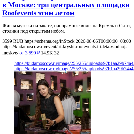
в Москве: три центральных площадки
Roofevents этим летом
Живая музыка на закате, панорамные виды на Кремль и Сити,
столики под открытым небом.
3599
RUB
https://schema.org/InStock
2026-08-06T00:00:00+03:00
https://kudamoscow.ru/event/tri-kryshi-roofevents-tri-leta-v-odnoj-
moskve/
от 3 599
₽
14.9K
32
https://kudamoscow.ru/image/255/255/uploads/97b1aa29b74a
https://kudamoscow.ru/image/255/255/uploads/97b1aa29b74a