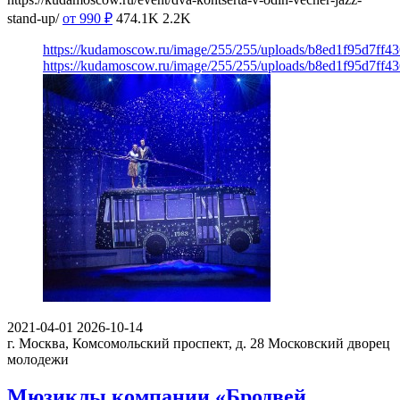
stand-up/
от 990
₽
474.1K
2.2K
https://kudamoscow.ru/image/255/255/uploads/b8ed1f95d7ff
https://kudamoscow.ru/image/255/255/uploads/b8ed1f95d7ff
2021-04-01
2026-10-14
г. Москва, Комсомольский проспект, д. 28
Московский дворец
молодежи
Мюзиклы компании «Бродвей