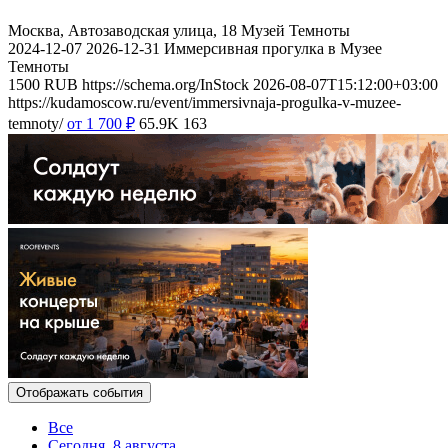
Москва, Автозаводская улица, 18
Музей Темноты
2024-12-07
2026-12-31
Иммерсивная прогулка в Музее
Темноты
1500
RUB
https://schema.org/InStock
2026-08-07T15:12:00+03:00
https://kudamoscow.ru/event/immersivnaja-progulka-v-muzee-
temnoty/
от 1 700
₽
65.9K
163
Отображать события
Все
Сегодня, 8 августа