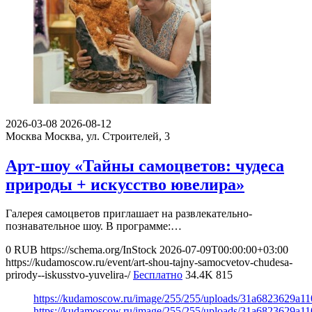
2026-03-08
2026-08-12
Москва
Москва, ул. Строителей, 3
Арт-шоу «Тайны самоцветов: чудеса
природы + искусство ювелира»
Галерея самоцветов приглашает на развлекательно-
познавательное шоу. В программе:…
0
RUB
https://schema.org/InStock
2026-07-09T00:00:00+03:00
https://kudamoscow.ru/event/art-shou-tajny-samocvetov-chudesa-
prirody--iskusstvo-yuvelira-/
Бесплатно
34.4K
815
https://kudamoscow.ru/image/255/255/uploads/31a6823629a1
https://kudamoscow.ru/image/255/255/uploads/31a6823629a1