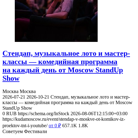
Стендап, музыкальное лото и мастер-
классы — комедийная программа
на каждый день от Moscow StandUp
Show
Москва
Москва
2026-07-21
2026-10-21
Стендап, музыкальное лото и мастер-
классы — комедийная программа на каждый день от Moscow
StandUp Show
0
RUB
https://schema.org/InStock
2026-08-06T12:15:00+03:00
https://kudamoscow.ru/event/stendap-v-moskve-ot-komikov-iz-
proektov-tnt-i-youtube/
от 0
₽
657.1K
1.8K
Советуем Фестивали