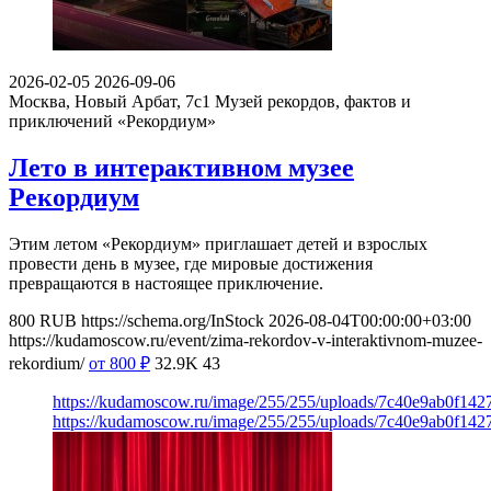
2026-02-05
2026-09-06
Москва, Новый Арбат, 7с1
Музей рекордов, фактов и
приключений «Рекордиум»
Лето в интерактивном музее
Рекордиум
Этим летом «Рекордиум» приглашает детей и взрослых
провести день в музее, где мировые достижения
превращаются в настоящее приключение.
800
RUB
https://schema.org/InStock
2026-08-04T00:00:00+03:00
https://kudamoscow.ru/event/zima-rekordov-v-interaktivnom-muzee-
rekordium/
от 800
₽
32.9K
43
https://kudamoscow.ru/image/255/255/uploads/7c40e9ab0f14
https://kudamoscow.ru/image/255/255/uploads/7c40e9ab0f14