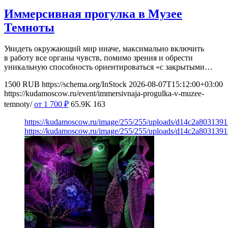
Иммерсивная прогулка в Музее
Темноты
Увидеть окружающий мир иначе, максимально включить
в работу все органы чувств, помимо зрения и обрести
уникальную способность ориентироваться «с закрытыми…
1500
RUB
https://schema.org/InStock
2026-08-07T15:12:00+03:00
https://kudamoscow.ru/event/immersivnaja-progulka-v-muzee-
temnoty/
от 1 700
₽
65.9K
163
https://kudamoscow.ru/image/255/255/uploads/d14c2a803139
https://kudamoscow.ru/image/255/255/uploads/d14c2a803139