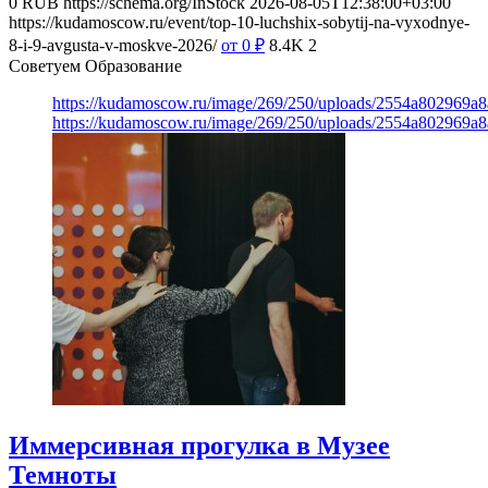
0
RUB
https://schema.org/InStock
2026-08-05T12:38:00+03:00
https://kudamoscow.ru/event/top-10-luchshix-sobytij-na-vyxodnye-
8-i-9-avgusta-v-moskve-2026/
от 0
₽
8.4K
2
Советуем Образование
https://kudamoscow.ru/image/269/250/uploads/2554a802969
https://kudamoscow.ru/image/269/250/uploads/2554a802969
Иммерсивная прогулка в Музее
Темноты