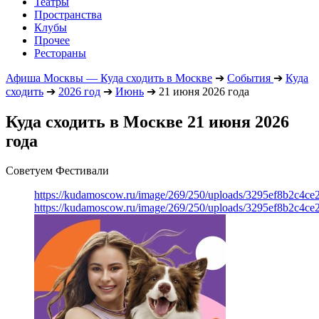
Театры
Пространства
Клубы
Прочее
Рестораны
Афиша Москвы — Куда сходить в Москве
➔
События
➔
Куда
сходить
➔
2026 год
➔
Июнь
➔
21 июня 2026 года
Куда сходить в Москве 21 июня 2026
года
Советуем Фестивали
https://kudamoscow.ru/image/269/250/uploads/3295ef8b2c4ce
https://kudamoscow.ru/image/269/250/uploads/3295ef8b2c4ce