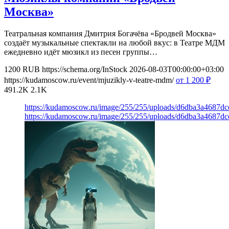
Москва»
Театральная компания Дмитрия Богачёва «Бродвей Москва»
создаёт музыкальные спектакли на любой вкус: в Театре МДМ
ежедневно идёт мюзикл из песен группы…
1200
RUB
https://schema.org/InStock
2026-08-03T00:00:00+03:00
https://kudamoscow.ru/event/mjuzikly-v-teatre-mdm/
от 1 200
₽
491.2K
2.1K
https://kudamoscow.ru/image/255/255/uploads/d6dba3a4687d
https://kudamoscow.ru/image/255/255/uploads/d6dba3a4687d