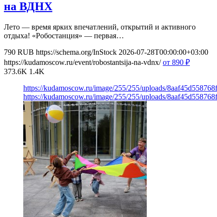
на ВДНХ
Лето — время ярких впечатлений, открытий и активного
отдыха! «Робостанция» — первая…
790
RUB
https://schema.org/InStock
2026-07-28T00:00:00+03:00
https://kudamoscow.ru/event/robostantsija-na-vdnx/
от 890
₽
373.6K
1.4K
https://kudamoscow.ru/image/255/255/uploads/8aaf45d55876
https://kudamoscow.ru/image/255/255/uploads/8aaf45d55876