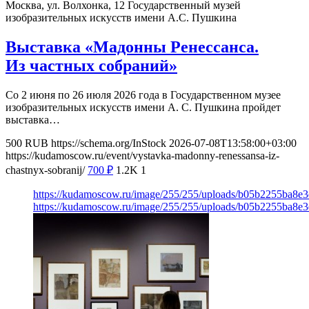
Москва, ул. Волхонка, 12
Государственный музей
изобразительных искусств имени А.С. Пушкина
Выставка «Мадонны Ренессанса.
Из частных собраний»
Со 2 июня по 26 июля 2026 года в Государственном музее
изобразительных искусств имени А. С. Пушкина пройдет
выставка…
500
RUB
https://schema.org/InStock
2026-07-08T13:58:00+03:00
https://kudamoscow.ru/event/vystavka-madonny-renessansa-iz-
chastnyx-sobranij/
700
₽
1.2K
1
https://kudamoscow.ru/image/255/255/uploads/b05b2255ba8e
https://kudamoscow.ru/image/255/255/uploads/b05b2255ba8e