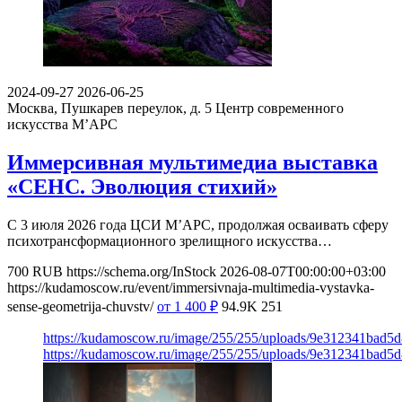
2024-09-27
2026-06-25
Москва, Пушкарев переулок, д. 5
Центр современного
искусства М’АРС
Иммерсивная мультимедиа выставка
«СЕНС. Эволюция стихий»
С 3 июля 2026 года ЦСИ М’АРС, продолжая осваивать сферу
психотрансформационного зрелищного искусства…
700
RUB
https://schema.org/InStock
2026-08-07T00:00:00+03:00
https://kudamoscow.ru/event/immersivnaja-multimedia-vystavka-
sense-geometrija-chuvstv/
от 1 400
₽
94.9K
251
https://kudamoscow.ru/image/255/255/uploads/9e312341bad5
https://kudamoscow.ru/image/255/255/uploads/9e312341bad5