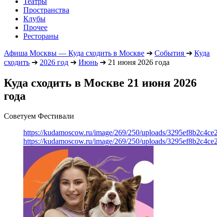
Театры
Пространства
Клубы
Прочее
Рестораны
Афиша Москвы — Куда сходить в Москве
➔
События
➔
Куда
сходить
➔
2026 год
➔
Июнь
➔
21 июня 2026 года
Куда сходить в Москве 21 июня 2026
года
Советуем Фестивали
https://kudamoscow.ru/image/269/250/uploads/3295ef8b2c4ce
https://kudamoscow.ru/image/269/250/uploads/3295ef8b2c4ce