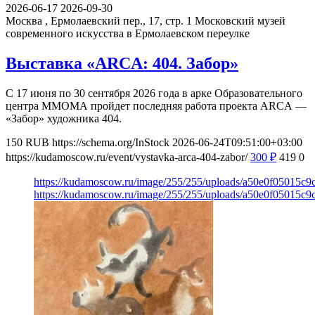
2026-06-17
2026-09-30
Москва , Ермолаевский пер., 17, стр. 1
Московский музей
современного искусства в Ермолаевском переулке
Выставка «ARCA: 404. Забор»
С 17 июня по 30 сентября 2026 года в арке Образовательного
центра ММОМА пройдет последняя работа проекта ARCA —
«Забор» художника 404.
150
RUB
https://schema.org/InStock
2026-06-24T09:51:00+03:00
https://kudamoscow.ru/event/vystavka-arca-404-zabor/
300
₽
419
0
https://kudamoscow.ru/image/255/255/uploads/a50e0f05015c
https://kudamoscow.ru/image/255/255/uploads/a50e0f05015c