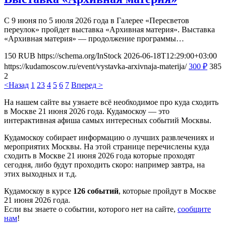
С 9 июня по 5 июля 2026 года в Галерее «Пересветов
переулок» пройдет выставка «Архивная материя». Выставка
«Архивная материя» — продолжение программы…
150
RUB
https://schema.org/InStock
2026-06-18T12:29:00+03:00
https://kudamoscow.ru/event/vystavka-arxivnaja-materija/
300
₽
385
2
<Назад
1
2
3
4
5
6
7
Вперед >
На нашем сайте вы узнаете всё необходимое про куда сходить
в Москве 21 июня 2026 года. Кудамоскоу — это
интерактивная афиша самых интересных событий Москвы.
Кудамоскоу собирает информацию о лучших развлечениях и
мероприятих Москвы. На этой странице перечислены куда
сходить в Москве 21 июня 2026 года которые проходят
сегодня, либо будут проходить скоро: например завтра, на
этих выходных и т.д.
Кудамоскоу в курсе
126 событий
, которые пройдут в Москве
21 июня 2026 года.
Если вы знаете о событии, которого нет на сайте,
сообщите
нам
!