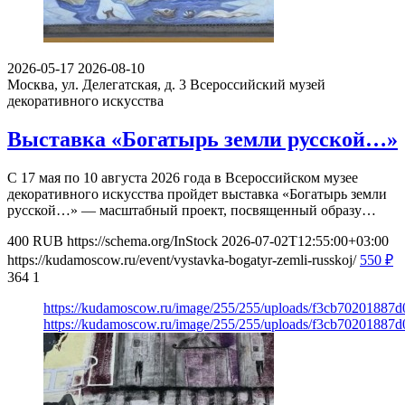
2026-05-17
2026-08-10
Москва, ул. Делегатская, д. 3
Всероссийский музей
декоративного искусства
Выставка «Богатырь земли русской…»
С 17 мая по 10 августа 2026 года в Всероссийском музее
декоративного искусства пройдет выставка «Богатырь земли
русской…» — масштабный проект, посвященный образу…
400
RUB
https://schema.org/InStock
2026-07-02T12:55:00+03:00
https://kudamoscow.ru/event/vystavka-bogatyr-zemli-russkoj/
550
₽
364
1
https://kudamoscow.ru/image/255/255/uploads/f3cb70201887
https://kudamoscow.ru/image/255/255/uploads/f3cb70201887