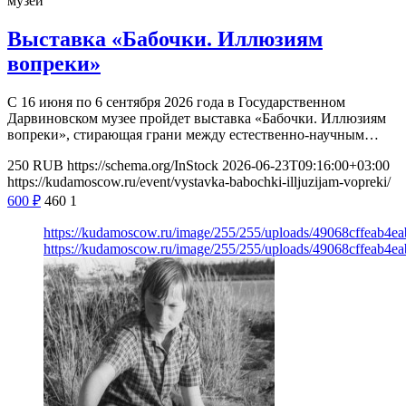
музей
Выставка «Бабочки. Иллюзиям
вопреки»
С 16 июня по 6 сентября 2026 года в Государственном
Дарвиновском музее пройдет выставка «Бабочки. Иллюзиям
вопреки», стирающая грани между естественно-научным…
250
RUB
https://schema.org/InStock
2026-06-23T09:16:00+03:00
https://kudamoscow.ru/event/vystavka-babochki-illjuzijam-vopreki/
600
₽
460
1
https://kudamoscow.ru/image/255/255/uploads/49068cffeab4e
https://kudamoscow.ru/image/255/255/uploads/49068cffeab4e