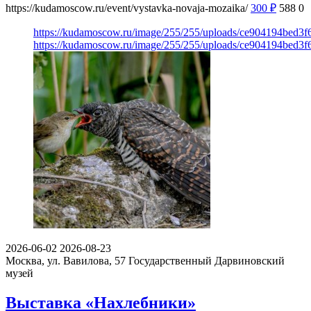
https://kudamoscow.ru/event/vystavka-novaja-mozaika/
300
₽
588
0
https://kudamoscow.ru/image/255/255/uploads/ce904194bed3
https://kudamoscow.ru/image/255/255/uploads/ce904194bed3
2026-06-02
2026-08-23
Москва, ул. Вавилова, 57
Государственный Дарвиновский
музей
Выставка «Нахлебники»