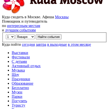
Куда сходить в Москве. Афиша
Москвы
Помощник и путеводитель
по
интересным местам
и
лучшим событиям
Куда пойти
сегодня
завтра
в выходные
в этом месяце
Выставки
Фестивали
С детьми
Активный отдых
Музыка
Шоу
Праздники
Образование
Бесплатно
Музеи
Парки
Погулять
Туристу