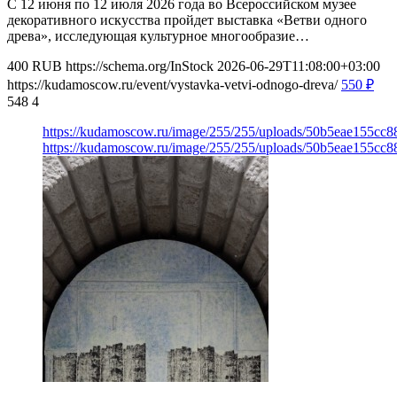
С 12 июня по 12 июля 2026 года во Всероссийском музее
декоративного искусства пройдет выставка «Ветви одного
древа», исследующая культурное многообразие…
400
RUB
https://schema.org/InStock
2026-06-29T11:08:00+03:00
https://kudamoscow.ru/event/vystavka-vetvi-odnogo-dreva/
550
₽
548
4
https://kudamoscow.ru/image/255/255/uploads/50b5eae155c
https://kudamoscow.ru/image/255/255/uploads/50b5eae155c