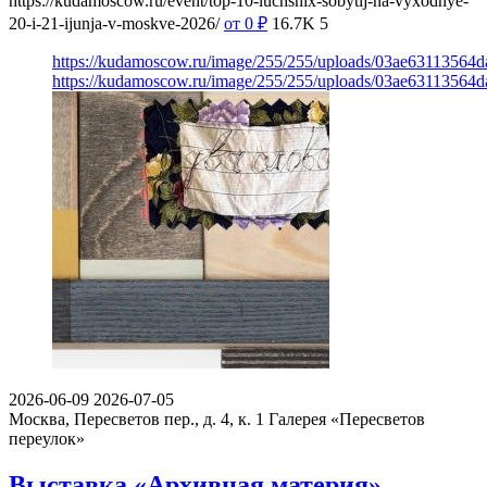
https://kudamoscow.ru/event/top-10-luchshix-sobytij-na-vyxodnye-
20-i-21-ijunja-v-moskve-2026/
от 0
₽
16.7K
5
https://kudamoscow.ru/image/255/255/uploads/03ae6311356
https://kudamoscow.ru/image/255/255/uploads/03ae6311356
2026-06-09
2026-07-05
Москва, Пересветов пер., д. 4, к. 1
Галерея «Пересветов
переулок»
Выставка «Архивная материя»