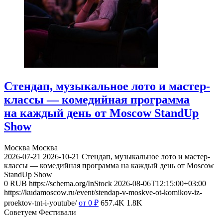
Стендап, музыкальное лото и мастер-
классы — комедийная программа
на каждый день от Moscow StandUp
Show
Москва
Москва
2026-07-21
2026-10-21
Стендап, музыкальное лото и мастер-
классы — комедийная программа на каждый день от Moscow
StandUp Show
0
RUB
https://schema.org/InStock
2026-08-06T12:15:00+03:00
https://kudamoscow.ru/event/stendap-v-moskve-ot-komikov-iz-
proektov-tnt-i-youtube/
от 0
₽
657.4K
1.8K
Советуем Фестивали