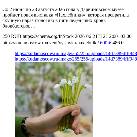
Со 2 июня по 23 августа 2026 года в Дарвиновском музее
пройдет новая выставка «Нахлебники», которая превратила
скучную паразитологию в пять леденящих кровь
блокбастеров…
250
RUB
https://schema.org/InStock
2026-06-21T12:12:00+03:00
https://kudamoscow.ru/event/vystavka-naxlebniki/
600
₽
486
0
https://kudamoscow.ru/image/255/255/uploads/14d73894fff9
https://kudamoscow.ru/image/255/255/uploads/14d73894fff9