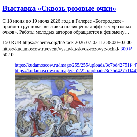
Выставка «Сквозь розовые очки»
С 18 июня по 19 июля 2026 года в Галерее «Богородское»
пройдет групповая выставка посвящённая эффекту «розовых
очков». Работы молодых авторов обращаются к феномену…
150
RUB
https://schema.org/InStock
2026-07-03T13:38:00+03:00
https://kudamoscow.ru/event/vystavka-skvoz-rozovye-ochki/
300
₽
502
0
https://kudamoscow.ru/image/255/255/uploads/3c7bd42751f
https://kudamoscow.ru/image/255/255/uploads/3c7bd42751f