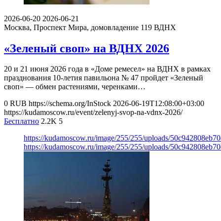
2026-06-20
2026-06-21
Москва, Проспект Мира, домовладение 119
ВДНХ
«Зеленый своп» на ВДНХ 2026
20 и 21 июня 2026 года в «Доме ремесел» на ВДНХ в рамках
празднования 10-летия павильона № 47 пройдет «Зеленый
своп» — обмен растениями, черенками…
0
RUB
https://schema.org/InStock
2026-06-19T12:08:00+03:00
https://kudamoscow.ru/event/zelenyj-svop-na-vdnx-2026/
Бесплатно
2.2K
5
https://kudamoscow.ru/image/255/255/uploads/50c942808eb7
https://kudamoscow.ru/image/255/255/uploads/50c942808eb7