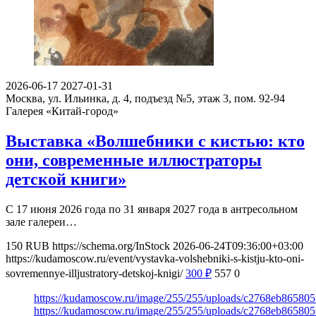
2026-06-17
2027-01-31
Москва, ул. Ильинка, д. 4, подъезд №5, этаж 3, пом. 92-94
Галерея «Китай-город»
Выставка «Волшебники с кистью: кто
они, современные иллюстраторы
детской книги»
С 17 июня 2026 года по 31 января 2027 года в антресольном
зале галереи…
150
RUB
https://schema.org/InStock
2026-06-24T09:36:00+03:00
https://kudamoscow.ru/event/vystavka-volshebniki-s-kistju-kto-oni-
sovremennye-illjustratory-detskoj-knigi/
300
₽
557
0
https://kudamoscow.ru/image/255/255/uploads/c2768eb86580
https://kudamoscow.ru/image/255/255/uploads/c2768eb86580