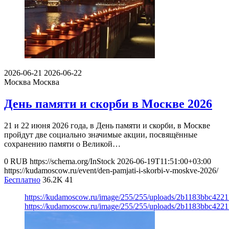
2026-06-21
2026-06-22
Москва
Москва
День памяти и скорби в Москве 2026
21 и 22 июня 2026 года, в День памяти и скорби, в Москве
пройдут две социально значимые акции, посвящённые
сохранению памяти о Великой…
0
RUB
https://schema.org/InStock
2026-06-19T11:51:00+03:00
https://kudamoscow.ru/event/den-pamjati-i-skorbi-v-moskve-2026/
Бесплатно
36.2K
41
https://kudamoscow.ru/image/255/255/uploads/2b1183bbc42
https://kudamoscow.ru/image/255/255/uploads/2b1183bbc42