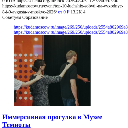
0
RUB
https://schema.org/InStock
2026-08-05T12:38:00+03:00
https://kudamoscow.ru/event/top-10-luchshix-sobytij-na-vyxodnye-
8-i-9-avgusta-v-moskve-2026/
от 0
₽
13.2K
4
Советуем Образование
https://kudamoscow.ru/image/269/250/uploads/2554a802969
https://kudamoscow.ru/image/269/250/uploads/2554a802969
Иммерсивная прогулка в Музее
Темноты