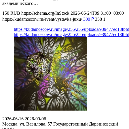
академического…
150
RUB
https://schema.org/InStock
2026-06-24T09:31:00+03:00
https://kudamoscow.ru/event/vystavka-juxu/
300
₽
358
1
https://kudamoscow.ru/image/255/255/uploads/939477ec18fb
https://kudamoscow.ru/image/255/255/uploads/939477ec18fb
2026-06-16
2026-09-06
Москва, ул. Вавилова, 57
Государственный Дарвиновский