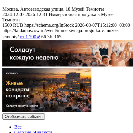
Москва, Автозаводская улица, 18
Музей Темноты
2024-12-07
2026-12-31
Иммерсивная прогулка в Музее
Темноты
1500
RUB
https://schema.org/InStock
2026-08-07T15:12:00+03:00
https://kudamoscow.ru/event/immersivnaja-progulka-v-muzee-
temnoty/
от 1 700
₽
66.3K
165
Отображать события
Все
Сегодня, 9 августа