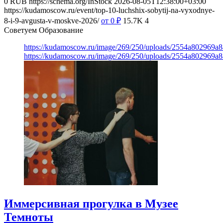
0
RUB
https://schema.org/InStock
2026-08-05T12:38:00+03:00
https://kudamoscow.ru/event/top-10-luchshix-sobytij-na-vyxodnye-
8-i-9-avgusta-v-moskve-2026/
от 0
₽
15.7K
4
Советуем Образование
https://kudamoscow.ru/image/269/250/uploads/2554a802969
https://kudamoscow.ru/image/269/250/uploads/2554a802969
Иммерсивная прогулка в Музее
Темноты