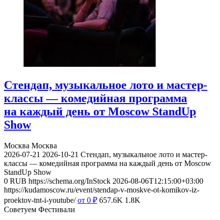
Стендап, музыкальное лото и мастер-
классы — комедийная программа
на каждый день от Moscow StandUp
Show
Москва
Москва
2026-07-21
2026-10-21
Стендап, музыкальное лото и мастер-
классы — комедийная программа на каждый день от Moscow
StandUp Show
0
RUB
https://schema.org/InStock
2026-08-06T12:15:00+03:00
https://kudamoscow.ru/event/stendap-v-moskve-ot-komikov-iz-
proektov-tnt-i-youtube/
от 0
₽
657.6K
1.8K
Советуем Фестивали