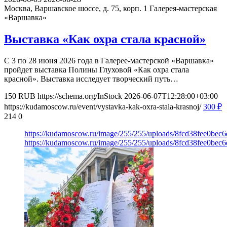
Москва, Варшавское шоссе, д. 75, корп. 1
Галерея-мастерская
«Варшавка»
Выставка «Как охра стала красной»
С 3 по 28 июня 2026 года в Галерее-мастерской «Варшавка»
пройдет выставка Полины Глуховой «Как охра стала
красной». Выставка исследует творческий путь…
150
RUB
https://schema.org/InStock
2026-06-07T12:28:00+03:00
https://kudamoscow.ru/event/vystavka-kak-oxra-stala-krasnoj/
300
₽
214
0
https://kudamoscow.ru/image/255/255/uploads/8fcd38fee0be
https://kudamoscow.ru/image/255/255/uploads/8fcd38fee0be