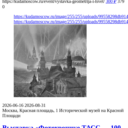
https://kudamoscow.ru/event/vystavka-geometrija-i-tsvet/
300
₽
379
0
https://kudamoscow.ru/image/255/255/uploads/99558298db9
https://kudamoscow.ru/image/255/255/uploads/99558298db9
2026-06-16
2026-08-31
Москва, Красная площадь, 1
Исторический музей на Красной
Площади
Выставка «Фотохронике ТАСС — 100