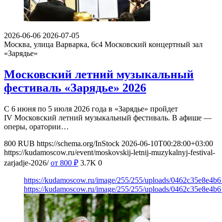
2026-06-06
2026-07-05
Москва, улица Варварка, 6с4
Московский концертный зал
«Зарядье»
Московский летний музыкальный
фестиваль «Зарядье» 2026
С 6 июня по 5 июля 2026 года в «Зарядье» пройдет
IV Московский летний музыкальный фестиваль. В афише —
оперы, оратории…
800
RUB
https://schema.org/InStock
2026-06-10T00:28:00+03:00
https://kudamoscow.ru/event/moskovskij-letnij-muzykalnyj-festival-
zarjadje-2026/
от 800
₽
3.7K
0
https://kudamoscow.ru/image/255/255/uploads/0462c35e8e4b
https://kudamoscow.ru/image/255/255/uploads/0462c35e8e4b