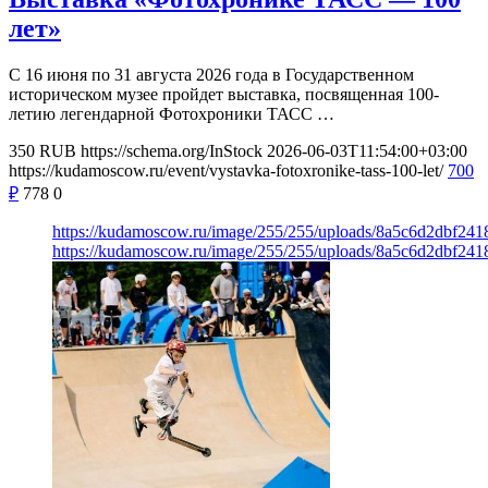
лет»
С 16 июня по 31 августа 2026 года в Государственном
историческом музее пройдет выставка, посвященная 100-
летию легендарной Фотохроники ТАСС …
350
RUB
https://schema.org/InStock
2026-06-03T11:54:00+03:00
https://kudamoscow.ru/event/vystavka-fotoxronike-tass-100-let/
700
₽
778
0
https://kudamoscow.ru/image/255/255/uploads/8a5c6d2dbf24
https://kudamoscow.ru/image/255/255/uploads/8a5c6d2dbf24