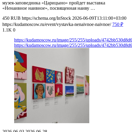
музея-заповедника «Царицыно» пройдет выставка
«Ненаивное наивное», посвященная наиву …
450
RUB
https://schema.org/InStock
2026-06-09T13:11:00+03:00
https://kudamoscow.ru/event/vystavka-nenaivnoe-naivnoe/
750
₽
1.1K
0
https://kudamoscow.ru/image/255/255/uploads/4742bb530d8d
https://kudamoscow.ru/image/255/255/uploads/4742bb530d8d
2026-06-03
2026-06-28