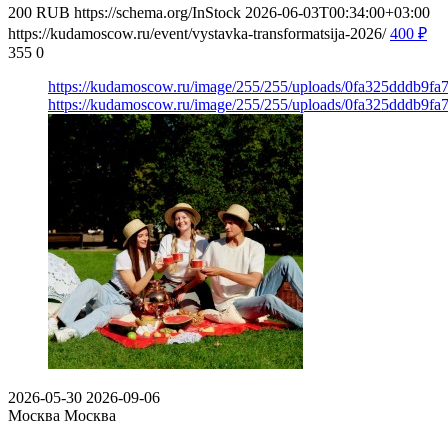
200
RUB
https://schema.org/InStock
2026-06-03T00:34:00+03:00
https://kudamoscow.ru/event/vystavka-transformatsija-2026/
400
₽
355
0
https://kudamoscow.ru/image/255/255/uploads/0fa325dddb9fa
https://kudamoscow.ru/image/255/255/uploads/0fa325dddb9fa
2026-05-30
2026-09-06
Москва
Москва