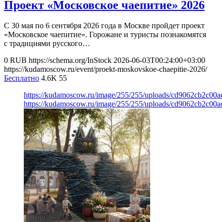
Проект «Московское чаепитие» 2026
С 30 мая по 6 сентября 2026 года в Москве пройдет проект
«Московское чаепитие». Горожане и туристы познакомятся
с традициями русского…
0
RUB
https://schema.org/InStock
2026-06-03T00:24:00+03:00
https://kudamoscow.ru/event/proekt-moskovskoe-chaepitie-2026/
Бесплатно
4.6K
55
https://kudamoscow.ru/image/255/255/uploads/cd9062cb2c0
https://kudamoscow.ru/image/255/255/uploads/cd9062cb2c0