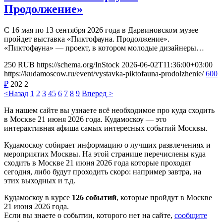
Продолжение»
С 16 мая по 13 сентября 2026 года в Дарвиновском музее
пройдет выставка «Пиктофауна. Продолжение».
«Пиктофауна» — проект, в котором молодые дизайнеры…
250
RUB
https://schema.org/InStock
2026-06-02T11:36:00+03:00
https://kudamoscow.ru/event/vystavka-piktofauna-prodolzhenie/
600
₽
202
2
<Назад
1
2
3
4
5
6
7
8
9
Вперед >
На нашем сайте вы узнаете всё необходимое про куда сходить
в Москве 21 июня 2026 года. Кудамоскоу — это
интерактивная афиша самых интересных событий Москвы.
Кудамоскоу собирает информацию о лучших развлечениях и
мероприятих Москвы. На этой странице перечислены куда
сходить в Москве 21 июня 2026 года которые проходят
сегодня, либо будут проходить скоро: например завтра, на
этих выходных и т.д.
Кудамоскоу в курсе
126 событий
, которые пройдут в Москве
21 июня 2026 года.
Если вы знаете о событии, которого нет на сайте,
сообщите