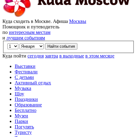
Куда сходить в Москве. Афиша
Москвы
Помощник и путеводитель
по
интересным местам
и
лучшим событиям
Куда пойти
сегодня
завтра
в выходные
в этом месяце
Выставки
Фестивали
С детьми
Активный отдых
Музыка
Шоу
Праздники
Образование
Бесплатно
Музеи
Парки
Погулять
Туристу