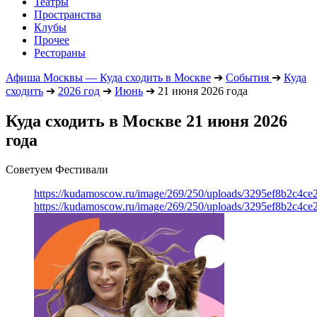
Театры
Пространства
Клубы
Прочее
Рестораны
Афиша Москвы — Куда сходить в Москве
➔
События
➔
Куда
сходить
➔
2026 год
➔
Июнь
➔
21 июня 2026 года
Куда сходить в Москве 21 июня 2026
года
Советуем Фестивали
https://kudamoscow.ru/image/269/250/uploads/3295ef8b2c4ce
https://kudamoscow.ru/image/269/250/uploads/3295ef8b2c4ce