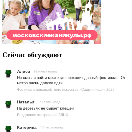
Сейчас обсуждают
Алиса
28 минут назад
Не смогли найти место где проходит данный фестиваль! От
метро очень далеко идти
Фестиваль ландшафтного искусства «Сады и люди» 2026
Наталья
7 часов назад
На деревьях не бывает клещей
Воздушная экотропа на ВДНХ
Катерина
17 часов назад