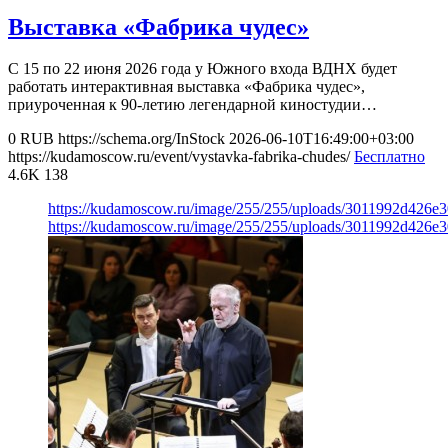
Выставка «Фабрика чудес»
С 15 по 22 июня 2026 года у Южного входа ВДНХ будет
работать интерактивная выставка «Фабрика чудес»,
приуроченная к 90-летию легендарной киностудии…
0
RUB
https://schema.org/InStock
2026-06-10T16:49:00+03:00
https://kudamoscow.ru/event/vystavka-fabrika-chudes/
Бесплатно
4.6K
138
https://kudamoscow.ru/image/255/255/uploads/3011992d426
https://kudamoscow.ru/image/255/255/uploads/3011992d426