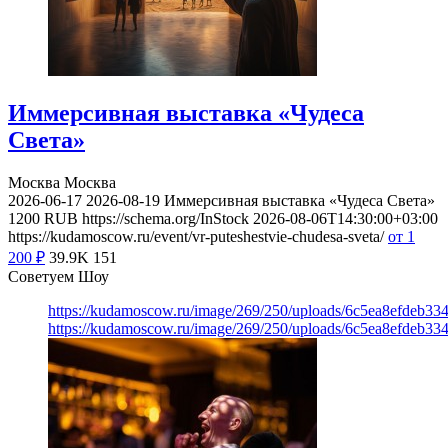
Иммерсивная выставка «Чудеса
Света»
Москва
Москва
2026-06-17
2026-08-19
Иммерсивная выставка «Чудеса Света»
1200
RUB
https://schema.org/InStock
2026-08-06T14:30:00+03:00
https://kudamoscow.ru/event/vr-puteshestvie-chudesa-sveta/
от 1
200
₽
39.9K
151
Советуем Шоу
https://kudamoscow.ru/image/269/250/uploads/6c5ea8efdeb3
https://kudamoscow.ru/image/269/250/uploads/6c5ea8efdeb3