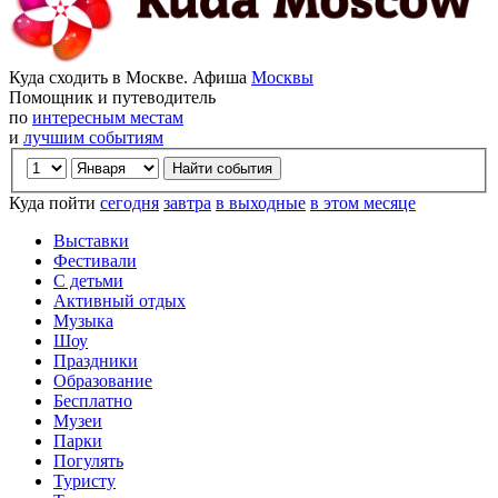
Куда сходить в Москве. Афиша
Москвы
Помощник и путеводитель
по
интересным местам
и
лучшим событиям
Куда пойти
сегодня
завтра
в выходные
в этом месяце
Выставки
Фестивали
С детьми
Активный отдых
Музыка
Шоу
Праздники
Образование
Бесплатно
Музеи
Парки
Погулять
Туристу