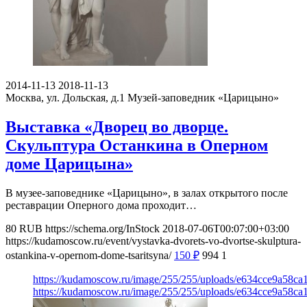
2014-11-13
2018-11-13
Москва, ул. Дольская, д.1
Музей-заповедник «Царицыно»
Выставка «Дворец во дворце.
Скульптура Останкина в Оперном
доме Царицына»
В музее-заповеднике «Царицыно», в залах открытого после
реставрации Оперного дома проходит…
80
RUB
https://schema.org/InStock
2018-07-06T00:07:00+03:00
https://kudamoscow.ru/event/vystavka-dvorets-vo-dvortse-skulptura-
ostankina-v-opernom-dome-tsaritsyna/
150
₽
994
1
https://kudamoscow.ru/image/255/255/uploads/e634cce9a58c
https://kudamoscow.ru/image/255/255/uploads/e634cce9a58c