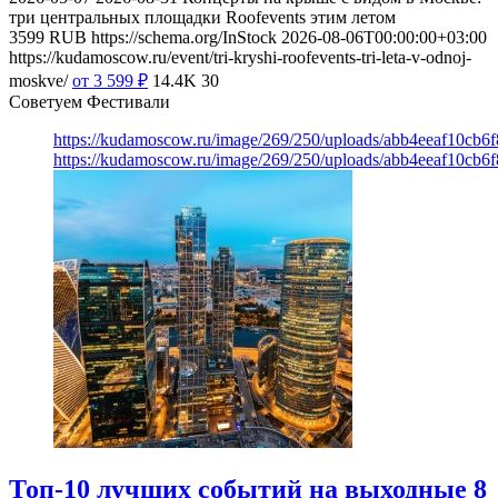
три центральных площадки Roofevents этим летом
3599
RUB
https://schema.org/InStock
2026-08-06T00:00:00+03:00
https://kudamoscow.ru/event/tri-kryshi-roofevents-tri-leta-v-odnoj-
moskve/
от 3 599
₽
14.4K
30
Советуем Фестивали
https://kudamoscow.ru/image/269/250/uploads/abb4eeaf10cb
https://kudamoscow.ru/image/269/250/uploads/abb4eeaf10cb
Топ-10 лучших событий на выходные 8