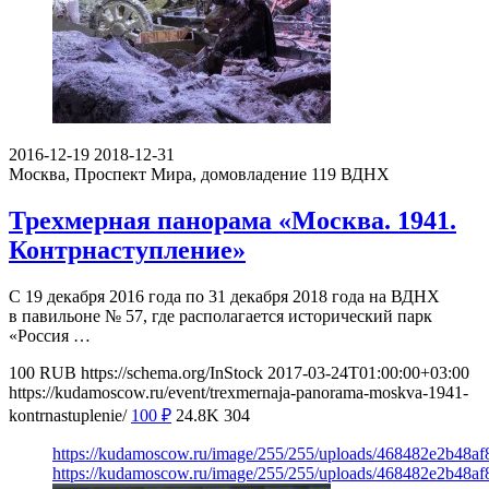
2016-12-19
2018-12-31
Москва, Проспект Мира, домовладение 119
ВДНХ
Трехмерная панорама «Москва. 1941.
Контрнаступление»
С 19 декабря 2016 года по 31 декабря 2018 года на ВДНХ
в павильоне № 57, где располагается исторический парк
«Россия …
100
RUB
https://schema.org/InStock
2017-03-24T01:00:00+03:00
https://kudamoscow.ru/event/trexmernaja-panorama-moskva-1941-
kontrnastuplenie/
100
₽
24.8K
304
https://kudamoscow.ru/image/255/255/uploads/468482e2b48a
https://kudamoscow.ru/image/255/255/uploads/468482e2b48a