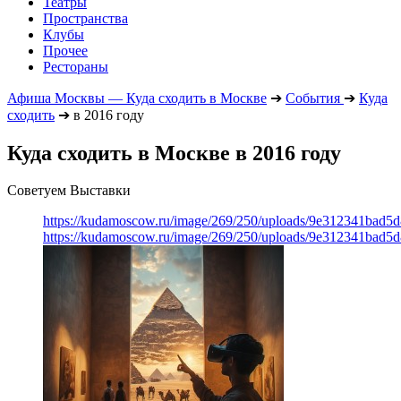
Театры
Пространства
Клубы
Прочее
Рестораны
Афиша Москвы — Куда сходить в Москве
➔
События
➔
Куда
сходить
➔
в 2016 году
Куда сходить в Москве в 2016 году
Советуем Выставки
https://kudamoscow.ru/image/269/250/uploads/9e312341bad5
https://kudamoscow.ru/image/269/250/uploads/9e312341bad5