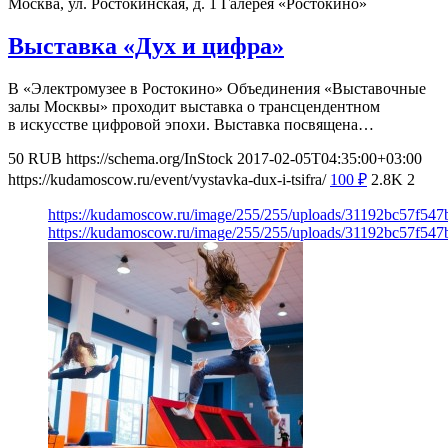
Москва, ул. Ростокинская, д. 1
Галерея «Ростокино»
Выставка «Дух и цифра»
В «Электромузее в Ростокино» Объединения «Выставочные
залы Москвы» проходит выставка о трансцендентном
в искусстве цифровой эпохи. Выставка посвящена…
50
RUB
https://schema.org/InStock
2017-02-05T04:35:00+03:00
https://kudamoscow.ru/event/vystavka-dux-i-tsifra/
100
₽
2.8K
2
https://kudamoscow.ru/image/255/255/uploads/31192bc57f54
https://kudamoscow.ru/image/255/255/uploads/31192bc57f54