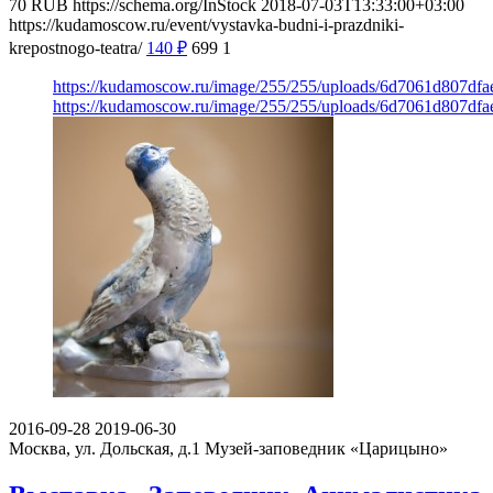
70
RUB
https://schema.org/InStock
2018-07-03T13:33:00+03:00
https://kudamoscow.ru/event/vystavka-budni-i-prazdniki-
krepostnogo-teatra/
140
₽
699
1
https://kudamoscow.ru/image/255/255/uploads/6d7061d807df
https://kudamoscow.ru/image/255/255/uploads/6d7061d807df
2016-09-28
2019-06-30
Москва, ул. Дольская, д.1
Музей-заповедник «Царицыно»