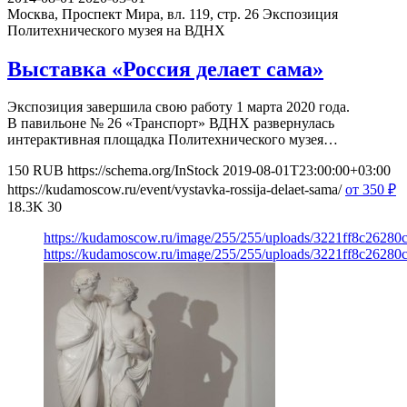
Москва, Проспект Мира, вл. 119, стр. 26
Экспозиция
Политехнического музея на ВДНХ
Выставка «Россия делает сама»
Экспозиция завершила свою работу 1 марта 2020 года.
В павильоне № 26 «Транспорт» ВДНХ развернулась
интерактивная площадка Политехнического музея…
150
RUB
https://schema.org/InStock
2019-08-01T23:00:00+03:00
https://kudamoscow.ru/event/vystavka-rossija-delaet-sama/
от 350
₽
18.3K
30
https://kudamoscow.ru/image/255/255/uploads/3221ff8c2628
https://kudamoscow.ru/image/255/255/uploads/3221ff8c2628