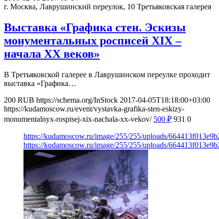
г. Москва, Лаврушинский переулок, 10
Третьяковская галерея
Выставка «Графика стен. Эскизы
монументальных росписей XIX –
начала XX веков»
В Третьяковской галерее в Лаврушинском переулке проходит
выставка «Графика…
200
RUB
https://schema.org/InStock
2017-04-05T18:18:00+03:00
https://kudamoscow.ru/event/vystavka-grafika-sten-eskizy-
monumentalnyx-rospisej-xix-nachala-xx-vekov/
500
₽
931
0
https://kudamoscow.ru/image/255/255/uploads/664413f013e9
https://kudamoscow.ru/image/255/255/uploads/664413f013e9