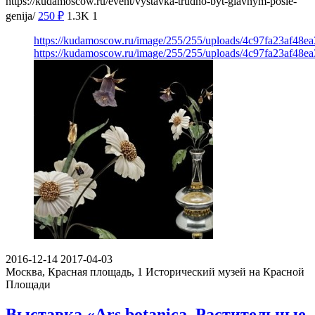
https://kudamoscow.ru/event/vystavka-trudno-byt-glavnym-posle-
genija/
250
₽
1.3K
1
https://kudamoscow.ru/image/255/255/uploads/4c97fa23af48e
https://kudamoscow.ru/image/255/255/uploads/4c97fa23af48e
2016-12-14
2017-04-03
Москва, Красная площадь, 1
Исторический музей на Красной
Площади
Выставка «Аrs botanica. Растительные