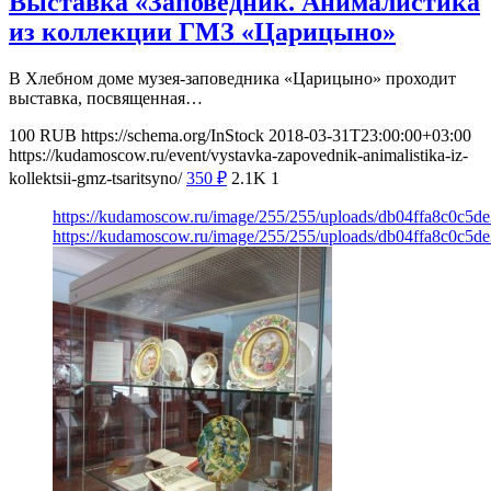
Выставка «Заповедник. Анималистика
из коллекции ГМЗ «Царицыно»
В Хлебном доме музея-заповедника «Царицыно» проходит
выставка, посвященная…
100
RUB
https://schema.org/InStock
2018-03-31T23:00:00+03:00
https://kudamoscow.ru/event/vystavka-zapovednik-animalistika-iz-
kollektsii-gmz-tsaritsyno/
350
₽
2.1K
1
https://kudamoscow.ru/image/255/255/uploads/db04ffa8c0c5
https://kudamoscow.ru/image/255/255/uploads/db04ffa8c0c5