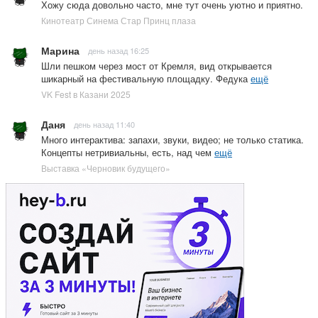
Хожу сюда довольно часто, мне тут очень уютно и приятно.
Кинотеатр Синема Стар Принц плаза
Марина
день назад 16:25
Шли пешком через мост от Кремля, вид открывается
шикарный на фестивальную площадку. Федука
ещё
VK Fest в Казани 2025
Даня
день назад 11:40
Много интерактива: запахи, звуки, видео; не только статика.
Концепты нетривиальны, есть, над чем
ещё
Выставка «Черновик будущего»