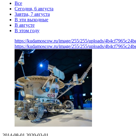
Все
Сегодня, 6 августа
Завтра, 7 августа
В эти выходные
В августе
В этом году
https://kudamoscow.ru/image/255/255/uploads/4b4cf7965c24
https://kudamoscow.ru/image/255/255/uploads/4b4cf7965c24
2014-08-01
2020-03-01