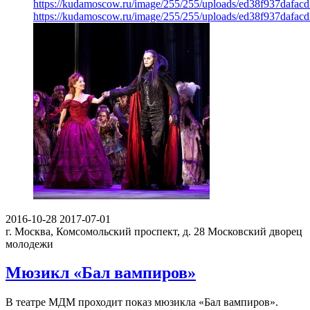
https://kudamoscow.ru/image/255/255/uploads/ed38f937dafac
https://kudamoscow.ru/image/255/255/uploads/ed38f937dafac
2016-10-28
2017-07-01
г. Москва, Комсомольский проспект, д. 28
Московский дворец
молодежи
Мюзикл «Бал вампиров»
В театре МДМ проходит показ мюзикла «Бал вампиров».