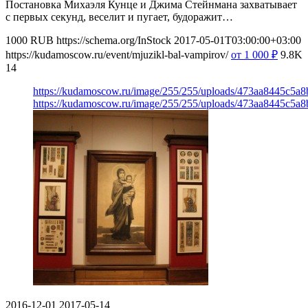
Постановка Михаэля Кунце и Джима Стейнмана захватывает
с первых секунд, веселит и пугает, будоражит…
1000
RUB
https://schema.org/InStock
2017-05-01T03:00:00+03:00
https://kudamoscow.ru/event/mjuzikl-bal-vampirov/
от 1 000
₽
9.8K
14
https://kudamoscow.ru/image/255/255/uploads/473aa8445c5a
https://kudamoscow.ru/image/255/255/uploads/473aa8445c5a
2016-12-01
2017-05-14