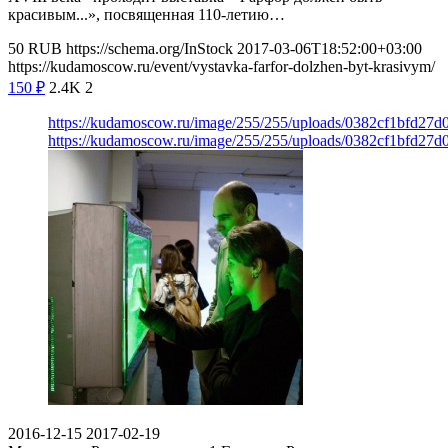
красивым...», посвященная 110-летию…
50
RUB
https://schema.org/InStock
2017-03-06T18:52:00+03:00
https://kudamoscow.ru/event/vystavka-farfor-dolzhen-byt-krasivym/
150
₽
2.4K
2
https://kudamoscow.ru/image/255/255/uploads/0382cf1bfd27
https://kudamoscow.ru/image/255/255/uploads/0382cf1bfd27
2016-12-15
2017-02-19