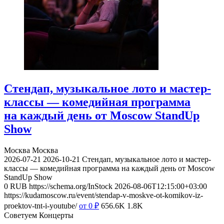
Стендап, музыкальное лото и мастер-
классы — комедийная программа
на каждый день от Moscow StandUp
Show
Москва
Москва
2026-07-21
2026-10-21
Стендап, музыкальное лото и мастер-
классы — комедийная программа на каждый день от Moscow
StandUp Show
0
RUB
https://schema.org/InStock
2026-08-06T12:15:00+03:00
https://kudamoscow.ru/event/stendap-v-moskve-ot-komikov-iz-
proektov-tnt-i-youtube/
от 0
₽
656.6K
1.8K
Советуем Концерты