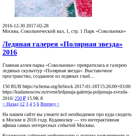
2016-12-30
2017-02-28
Москва, Сокольнический вал, 1, стр. 1
Парк «Сокольники»
Ледяная галерея «Полярная звезда»
2016
Главная аллея парка «Сокольники» превратилась в галерею
ледяных скульптур «Полярная звезда». Выставочное
пространство, созданное из ледяных глыб…
150
RUB
https://schema.org/InStock
2017-01-18T15:26:00+03:00
https://kudamoscow.ru/event/ledjanaja-galereja-poljarnaja-zvezda-
2016/
250
₽
15.9K
8
< Назад
1
2
3
4
5
6
Вперед >
На нашем сайте вы узнаете всё необходимое про куда сходить
в Москве в 2016 году. Кудамоскоу — это интерактивная
афиша самых интересных событий Москвы.
Кудамоскоу собирает информацию о лучших развлечениях и