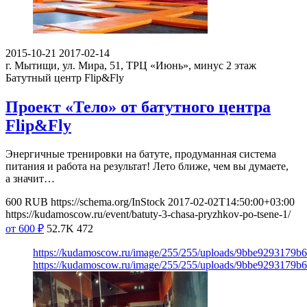
2015-10-21
2017-02-14
г. Мытищи, ул. Мира, 51, ТРЦ «Июнь», минус 2 этаж
Батутный центр Flip&Fly
Проект «Тело» от батутного центра
Flip&Fly
Энергичные тренировки на батуте, продуманная система
питания и работа на результат! Лето ближе, чем вы думаете,
а значит…
600
RUB
https://schema.org/InStock
2017-02-02T14:50:00+03:00
https://kudamoscow.ru/event/batuty-3-chasa-pryzhkov-po-tsene-1/
от 600
₽
52.7K
472
https://kudamoscow.ru/image/255/255/uploads/9bbe9293179
https://kudamoscow.ru/image/255/255/uploads/9bbe9293179