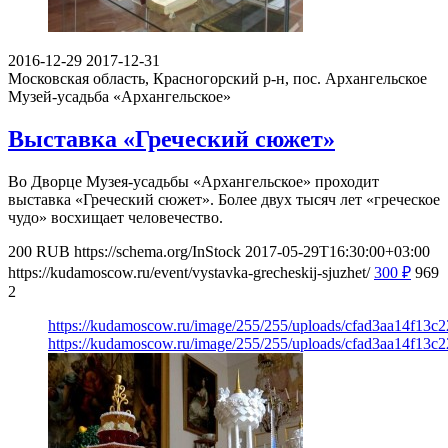
2016-12-29
2017-12-31
Московская область, Красногорский р-н, пос. Архангельское
Музей-усадьба «Архангельское»
Выставка «Греческий сюжет»
Во Дворце Музея-усадьбы «Архангельское» проходит
выставка «Греческий сюжет». Более двух тысяч лет «греческое
чудо» восхищает человечество.
200
RUB
https://schema.org/InStock
2017-05-29T16:30:00+03:00
https://kudamoscow.ru/event/vystavka-grecheskij-sjuzhet/
300
₽
969
2
https://kudamoscow.ru/image/255/255/uploads/cfad3aa14f13c
https://kudamoscow.ru/image/255/255/uploads/cfad3aa14f13c