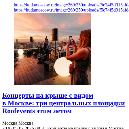
https://kudamoscow.ru/image/269/250/uploads/f5e74f5d915a
https://kudamoscow.ru/image/269/250/uploads/f5e74f5d915a
Концерты на крыше с видом
в Москве: три центральных площадки
Roofevents этим летом
Москва
Москва
2026-05-07
2026-08-31
Концерты на крыше с видом в Москве: