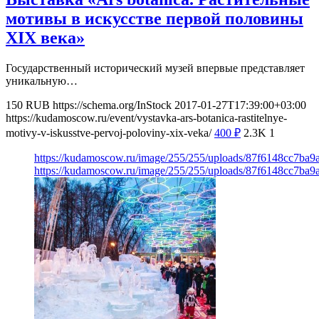
мотивы в искусстве первой половины
XIX века»
Государственный исторический музей впервые представляет
уникальную…
150
RUB
https://schema.org/InStock
2017-01-27T17:39:00+03:00
https://kudamoscow.ru/event/vystavka-ars-botanica-rastitelnye-
motivy-v-iskusstve-pervoj-poloviny-xix-veka/
400
₽
2.3K
1
https://kudamoscow.ru/image/255/255/uploads/87f6148cc7ba
https://kudamoscow.ru/image/255/255/uploads/87f6148cc7ba