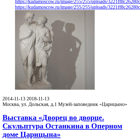
https://kudamoscow.ru/image/255/255/uploads/3221ff8c2628
https://kudamoscow.ru/image/255/255/uploads/3221ff8c2628
2014-11-13
2018-11-13
Москва, ул. Дольская, д.1
Музей-заповедник «Царицыно»
Выставка «Дворец во дворце.
Скульптура Останкина в Оперном
доме Царицына»