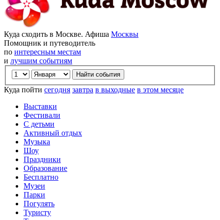
Куда сходить в Москве. Афиша
Москвы
Помощник и путеводитель
по
интересным местам
и
лучшим событиям
Куда пойти
сегодня
завтра
в выходные
в этом месяце
Выставки
Фестивали
С детьми
Активный отдых
Музыка
Шоу
Праздники
Образование
Бесплатно
Музеи
Парки
Погулять
Туристу