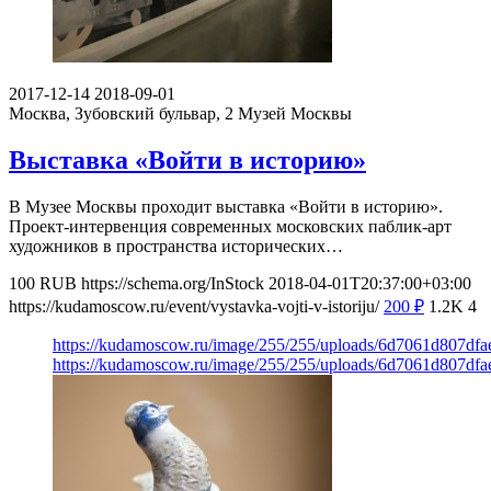
2017-12-14
2018-09-01
Москва, Зубовский бульвар, 2
Музей Москвы
Выставка «Войти в историю»
В Музее Москвы проходит выставка «Войти в историю».
Проект-интервенция современных московских паблик-арт
художников в пространства исторических…
100
RUB
https://schema.org/InStock
2018-04-01T20:37:00+03:00
https://kudamoscow.ru/event/vystavka-vojti-v-istoriju/
200
₽
1.2K
4
https://kudamoscow.ru/image/255/255/uploads/6d7061d807df
https://kudamoscow.ru/image/255/255/uploads/6d7061d807df