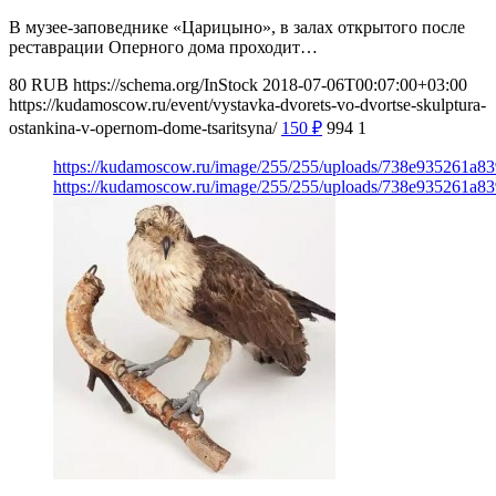
В музее-заповеднике «Царицыно», в залах открытого после
реставрации Оперного дома проходит…
80
RUB
https://schema.org/InStock
2018-07-06T00:07:00+03:00
https://kudamoscow.ru/event/vystavka-dvorets-vo-dvortse-skulptura-
ostankina-v-opernom-dome-tsaritsyna/
150
₽
994
1
https://kudamoscow.ru/image/255/255/uploads/738e935261a
https://kudamoscow.ru/image/255/255/uploads/738e935261a