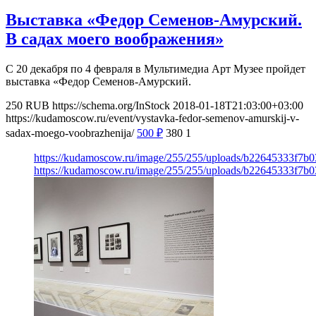
Выставка «Федор Семенов-Амурский.
В садах моего воображения»
С 20 декабря по 4 февраля в Мультимедиа Арт Музее пройдет
выставка «Федор Семенов-Амурский.
250
RUB
https://schema.org/InStock
2018-01-18T21:03:00+03:00
https://kudamoscow.ru/event/vystavka-fedor-semenov-amurskij-v-
sadax-moego-voobrazhenija/
500
₽
380
1
https://kudamoscow.ru/image/255/255/uploads/b22645333f7b
https://kudamoscow.ru/image/255/255/uploads/b22645333f7b