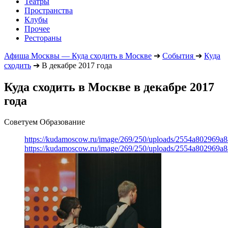
Театры
Пространства
Клубы
Прочее
Рестораны
Афиша Москвы — Куда сходить в Москве
➔
События
➔
Куда
сходить
➔
В декабре 2017 года
Куда сходить в Москве в декабре 2017
года
Советуем Образование
https://kudamoscow.ru/image/269/250/uploads/2554a802969
https://kudamoscow.ru/image/269/250/uploads/2554a802969