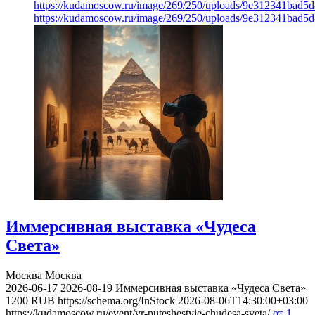
https://kudamoscow.ru/image/269/250/uploads/9e312341bad5
https://kudamoscow.ru/image/269/250/uploads/9e312341bad5
Иммерсивная выставка «Чудеса
Света»
Москва
Москва
2026-06-17
2026-08-19
Иммерсивная выставка «Чудеса Света»
1200
RUB
https://schema.org/InStock
2026-08-06T14:30:00+03:00
https://kudamoscow.ru/event/vr-puteshestvie-chudesa-sveta/
от 1