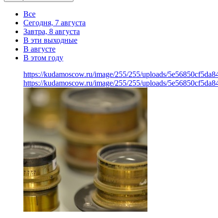
Все
Сегодня, 7 августа
Завтра, 8 августа
В эти выходные
В августе
В этом году
https://kudamoscow.ru/image/255/255/uploads/5e56850cf5da
https://kudamoscow.ru/image/255/255/uploads/5e56850cf5da