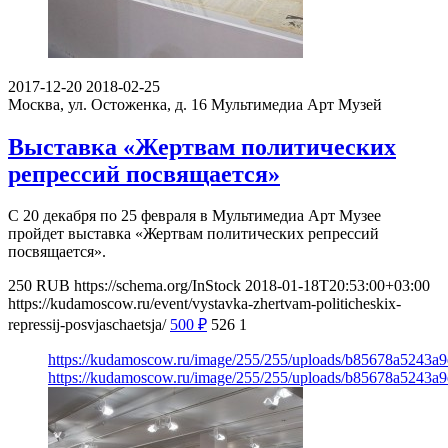
2017-12-20
2018-02-25
Москва, ул. Остоженка, д. 16
Мультимедиа Арт Музей
Выставка «Жертвам политических
репрессий посвящается»
С 20 декабря по 25 февраля в Мультимедиа Арт Музее
пройдет выставка «Жертвам политических репрессий
посвящается».
250
RUB
https://schema.org/InStock
2018-01-18T20:53:00+03:00
https://kudamoscow.ru/event/vystavka-zhertvam-politicheskix-
repressij-posvjaschaetsja/
500
₽
526
1
https://kudamoscow.ru/image/255/255/uploads/b85678a5243a
https://kudamoscow.ru/image/255/255/uploads/b85678a5243a