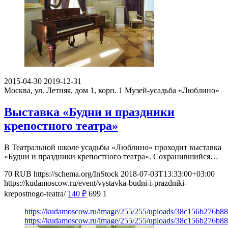
2015-04-30
2019-12-31
Москва, ул. Летняя, дом 1, корп. 1
Музей-усадьба «Люблино»
Выставка «Будни и праздники
крепостного театра»
В Театральной школе усадьбы «Люблино» проходит выставка
«Будни и праздники крепостного театра». Сохранившийся…
70
RUB
https://schema.org/InStock
2018-07-03T13:33:00+03:00
https://kudamoscow.ru/event/vystavka-budni-i-prazdniki-
krepostnogo-teatra/
140
₽
699
1
https://kudamoscow.ru/image/255/255/uploads/38c156b276b
https://kudamoscow.ru/image/255/255/uploads/38c156b276b