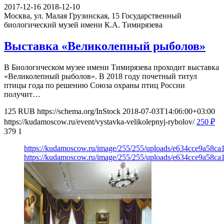
2017-12-16
2018-12-10
Москва, ул. Малая Грузинская, 15
Государственный
биологический музей имени К.А. Тимирязева
Выставка «Великолепный рыболов»
В Биологическом музее имени Тимирязева проходит выставка
«Великолепный рыболов». В 2018 году почетный титул
птицы года по решению Союза охраны птиц России
получит…
125
RUB
https://schema.org/InStock
2018-07-03T14:06:00+03:00
https://kudamoscow.ru/event/vystavka-velikolepnyj-rybolov/
250
₽
379
1
https://kudamoscow.ru/image/255/255/uploads/e634cce9a58c
https://kudamoscow.ru/image/255/255/uploads/e634cce9a58c