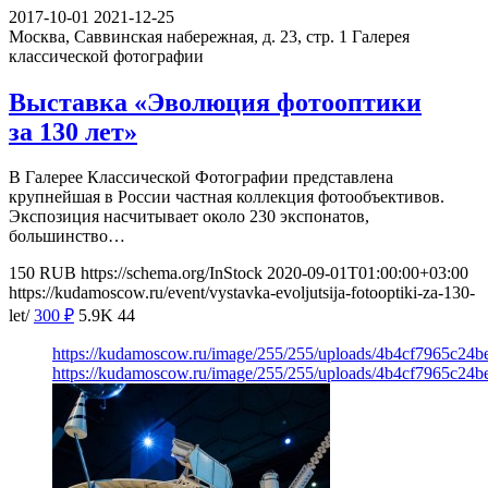
2017-10-01
2021-12-25
Москва, Саввинская набережная, д. 23, стр. 1
Галерея
классической фотографии
Выставка «Эволюция фотооптики
за 130 лет»
В Галерее Классической Фотографии представлена
крупнейшая в России частная коллекция фотообъективов.
Экспозиция насчитывает около 230 экспонатов,
большинство…
150
RUB
https://schema.org/InStock
2020-09-01T01:00:00+03:00
https://kudamoscow.ru/event/vystavka-evoljutsija-fotooptiki-za-130-
let/
300
₽
5.9K
44
https://kudamoscow.ru/image/255/255/uploads/4b4cf7965c24
https://kudamoscow.ru/image/255/255/uploads/4b4cf7965c24