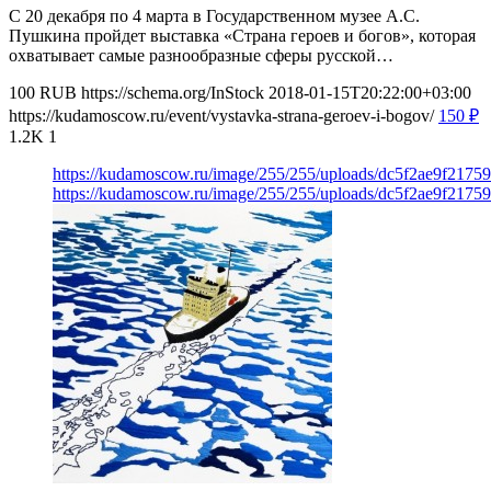
С 20 декабря по 4 марта в Государственном музее А.С.
Пушкина пройдет выставка «Страна героев и богов», которая
охватывает самые разнообразные сферы русской…
100
RUB
https://schema.org/InStock
2018-01-15T20:22:00+03:00
https://kudamoscow.ru/event/vystavka-strana-geroev-i-bogov/
150
₽
1.2K
1
https://kudamoscow.ru/image/255/255/uploads/dc5f2ae9f217
https://kudamoscow.ru/image/255/255/uploads/dc5f2ae9f217