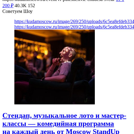
200
₽
40.3K
152
Советуем Шоу
https://kudamoscow.ru/image/269/250/uploads/6c5ea8efdeb3
https://kudamoscow.ru/image/269/250/uploads/6c5ea8efdeb3
Стендап, музыкальное лото и мастер-
классы — комедийная программа
на каждый день от Moscow StandUp