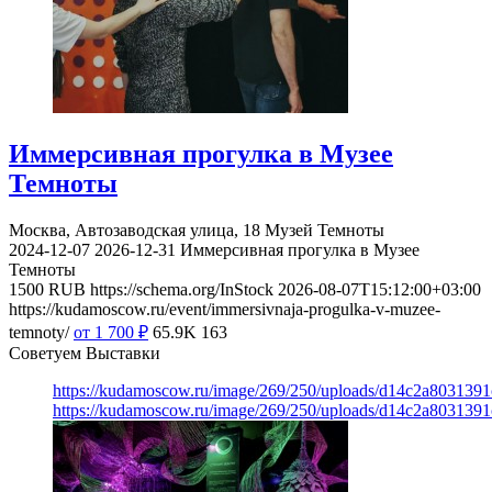
Иммерсивная прогулка в Музее
Темноты
Москва, Автозаводская улица, 18
Музей Темноты
2024-12-07
2026-12-31
Иммерсивная прогулка в Музее
Темноты
1500
RUB
https://schema.org/InStock
2026-08-07T15:12:00+03:00
https://kudamoscow.ru/event/immersivnaja-progulka-v-muzee-
temnoty/
от 1 700
₽
65.9K
163
Советуем Выставки
https://kudamoscow.ru/image/269/250/uploads/d14c2a803139
https://kudamoscow.ru/image/269/250/uploads/d14c2a803139