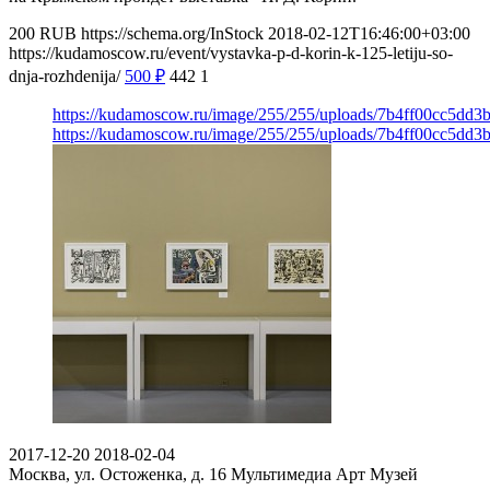
200
RUB
https://schema.org/InStock
2018-02-12T16:46:00+03:00
https://kudamoscow.ru/event/vystavka-p-d-korin-k-125-letiju-so-
dnja-rozhdenija/
500
₽
442
1
https://kudamoscow.ru/image/255/255/uploads/7b4ff00cc5dd3
https://kudamoscow.ru/image/255/255/uploads/7b4ff00cc5dd3
2017-12-20
2018-02-04
Москва, ул. Остоженка, д. 16
Мультимедиа Арт Музей