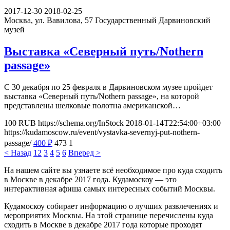
2017-12-30
2018-02-25
Москва, ул. Вавилова, 57
Государственный Дарвиновский
музей
Выставка «Северный путь/Nothern
passage»
С 30 декабря по 25 февраля в Дарвиновском музее пройдет
выставка «Северный путь/Nothern passage», на которой
представлены шелковые полотна американской…
100
RUB
https://schema.org/InStock
2018-01-14T22:54:00+03:00
https://kudamoscow.ru/event/vystavka-severnyj-put-nothern-
passage/
400
₽
473
1
< Назад
1
2
3
4
5
6
Вперед >
На нашем сайте вы узнаете всё необходимое про куда сходить
в Москве в декабре 2017 года. Кудамоскоу — это
интерактивная афиша самых интересных событий Москвы.
Кудамоскоу собирает информацию о лучших развлечениях и
мероприятих Москвы. На этой странице перечислены куда
сходить в Москве в декабре 2017 года которые проходят