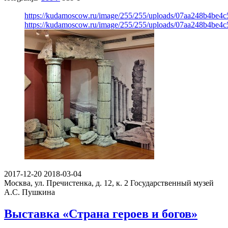
https://kudamoscow.ru/image/255/255/uploads/07aa248b4be4
https://kudamoscow.ru/image/255/255/uploads/07aa248b4be4
2017-12-20
2018-03-04
Москва, ул. Пречистенка, д. 12, к. 2
Государственный музей
А.С. Пушкина
Выставка «Страна героев и богов»