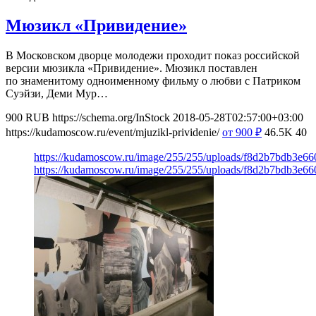
Мюзикл «Привидение»
В Московском дворце молодежи проходит показ российской
версии мюзикла «Привидение». Мюзикл поставлен
по знаменитому одноименному фильму о любви с Патриком
Суэйзи, Деми Мур…
900
RUB
https://schema.org/InStock
2018-05-28T02:57:00+03:00
https://kudamoscow.ru/event/mjuzikl-prividenie/
от 900
₽
46.5K
40
https://kudamoscow.ru/image/255/255/uploads/f8d2b7bdb3e6
https://kudamoscow.ru/image/255/255/uploads/f8d2b7bdb3e6