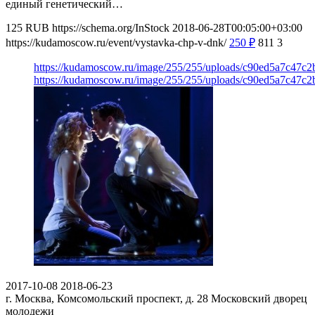
единый генетический…
125
RUB
https://schema.org/InStock
2018-06-28T00:05:00+03:00
https://kudamoscow.ru/event/vystavka-chp-v-dnk/
250
₽
811
3
https://kudamoscow.ru/image/255/255/uploads/c90ed5a7c47c
https://kudamoscow.ru/image/255/255/uploads/c90ed5a7c47c
2017-10-08
2018-06-23
г. Москва, Комсомольский проспект, д. 28
Московский дворец
молодежи