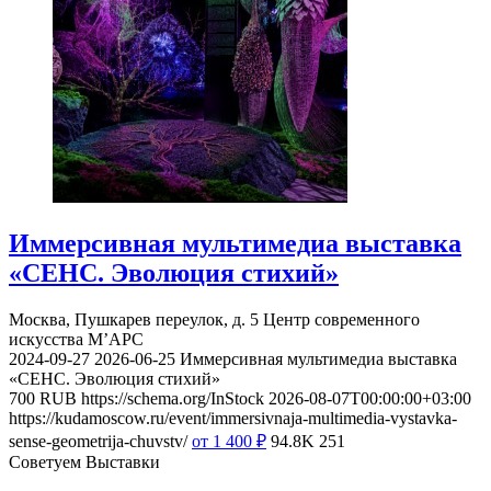
Иммерсивная мультимедиа выставка
«СЕНС. Эволюция стихий»
Москва, Пушкарев переулок, д. 5
Центр современного
искусства М’АРС
2024-09-27
2026-06-25
Иммерсивная мультимедиа выставка
«СЕНС. Эволюция стихий»
700
RUB
https://schema.org/InStock
2026-08-07T00:00:00+03:00
https://kudamoscow.ru/event/immersivnaja-multimedia-vystavka-
sense-geometrija-chuvstv/
от 1 400
₽
94.8K
251
Советуем Выставки