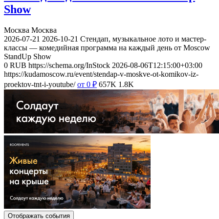
Show
Москва
Москва
2026-07-21
2026-10-21
Стендап, музыкальное лото и мастер-
классы — комедийная программа на каждый день от Moscow
StandUp Show
0
RUB
https://schema.org/InStock
2026-08-06T12:15:00+03:00
https://kudamoscow.ru/event/stendap-v-moskve-ot-komikov-iz-
proektov-tnt-i-youtube/
от 0
₽
657K
1.8K
Отображать события