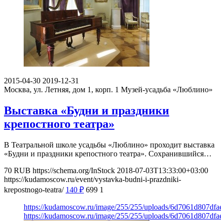
2015-04-30
2019-12-31
Москва, ул. Летняя, дом 1, корп. 1
Музей-усадьба «Люблино»
Выставка «Будни и праздники
крепостного театра»
В Театральной школе усадьбы «Люблино» проходит выставка
«Будни и праздники крепостного театра». Сохранившийся…
70
RUB
https://schema.org/InStock
2018-07-03T13:33:00+03:00
https://kudamoscow.ru/event/vystavka-budni-i-prazdniki-
krepostnogo-teatra/
140
₽
699
1
https://kudamoscow.ru/image/255/255/uploads/6d7061d807df
https://kudamoscow.ru/image/255/255/uploads/6d7061d807df