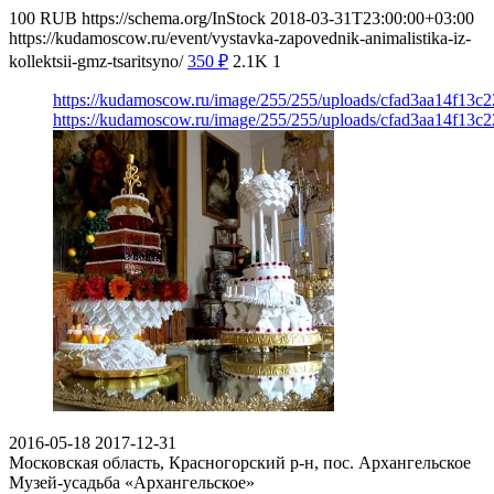
100
RUB
https://schema.org/InStock
2018-03-31T23:00:00+03:00
https://kudamoscow.ru/event/vystavka-zapovednik-animalistika-iz-
kollektsii-gmz-tsaritsyno/
350
₽
2.1K
1
https://kudamoscow.ru/image/255/255/uploads/cfad3aa14f13c
https://kudamoscow.ru/image/255/255/uploads/cfad3aa14f13c
2016-05-18
2017-12-31
Московская область, Красногорский р-н, пос. Архангельское
Музей-усадьба «Архангельское»