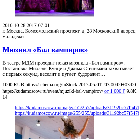
2016-10-28
2017-07-01
г. Москва, Комсомольский проспект, д. 28
Московский дворец
молодежи
Мюзикл «Бал вампиров»
В театре МДМ проходит показ мюзикла «Бал вампиров».
Постановка Михаэля Кунце и Джима Стейнмана захватывает
с первых секунд, веселит и пугает, будоражит…
1000
RUB
https://schema.org/InStock
2017-05-01T03:00:00+03:00
https://kudamoscow.ru/event/mjuzikl-bal-vampirov/
от 1 000
₽
9.8K
14
https://kudamoscow.ru/image/255/255/uploads/31192bc57f54
https://kudamoscow.ru/image/255/255/uploads/31192bc57f54