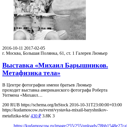
2016-10-11
2017-02-05
г. Москва, Большая Полянка, 61, ст. 1
Галерея Люмьер
Выставка «Михаил Барышников.
Метафизика тела»
В Центре фотографии имени братьев Люмьер
проходит выставка американского фотографа Роберта
Уитмена «Михаил…
200
RUB
https://schema.org/InStock
2016-10-31T23:00:00+03:00
https://kudamoscow.ru/event/vystavka-mixail-baryshnikov-
metafizika-tela/
430
₽
3.8K
3
https://kudamoscow.ru/image/255/255/uploads/78bb1548e27c