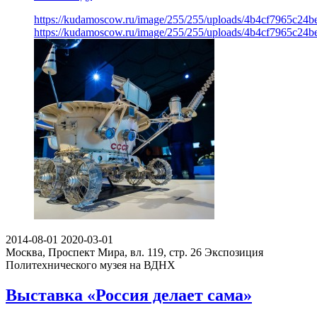
https://kudamoscow.ru/image/255/255/uploads/4b4cf7965c24
https://kudamoscow.ru/image/255/255/uploads/4b4cf7965c24
2014-08-01
2020-03-01
Москва, Проспект Мира, вл. 119, стр. 26
Экспозиция
Политехнического музея на ВДНХ
Выставка «Россия делает сама»