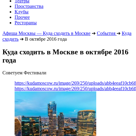
Театры
Пространства
Клубы
Прочее
Рестораны
Афиша Москвы — Куда сходить в Москве
➔
События
➔
Куда
сходить
➔
В октябре 2016 года
Куда сходить в Москве в октябре 2016
года
Советуем Фестивали
https://kudamoscow.ru/image/269/250/uploads/abb4eeaf10cb
https://kudamoscow.ru/image/269/250/uploads/abb4eeaf10cb