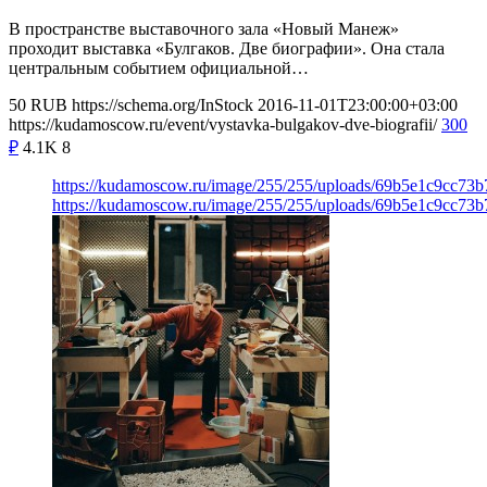
В пространстве выставочного зала «Новый Манеж»
проходит выставка «Булгаков. Две биографии». Она стала
центральным событием официальной…
50
RUB
https://schema.org/InStock
2016-11-01T23:00:00+03:00
https://kudamoscow.ru/event/vystavka-bulgakov-dve-biografii/
300
₽
4.1K
8
https://kudamoscow.ru/image/255/255/uploads/69b5e1c9cc73
https://kudamoscow.ru/image/255/255/uploads/69b5e1c9cc73