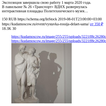
Экспозиция завершила свою работу 1 марта 2020 года.
В павильоне № 26 «Транспорт» ВДНХ развернулась
интерактивная площадка Политехнического музея…
150
RUB
https://schema.org/InStock
2019-08-01T23:00:00+03:00
https://kudamoscow.ru/event/vystavka-rossija-delaet-sama/
от 350
₽
18.3K
30
https://kudamoscow.ru/image/255/255/uploads/3221ff8c2628
https://kudamoscow.ru/image/255/255/uploads/3221ff8c2628