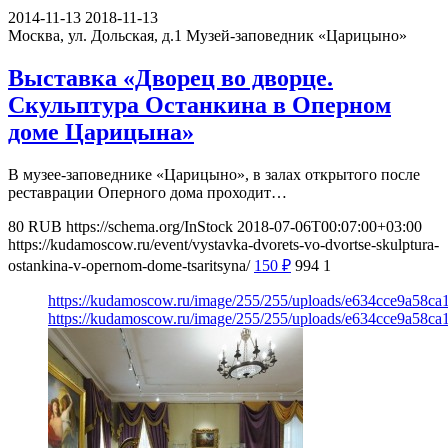
2014-11-13
2018-11-13
Москва, ул. Дольская, д.1
Музей-заповедник «Царицыно»
Выставка «Дворец во дворце.
Скульптура Останкина в Оперном
доме Царицына»
В музее-заповеднике «Царицыно», в залах открытого после
реставрации Оперного дома проходит…
80
RUB
https://schema.org/InStock
2018-07-06T00:07:00+03:00
https://kudamoscow.ru/event/vystavka-dvorets-vo-dvortse-skulptura-
ostankina-v-opernom-dome-tsaritsyna/
150
₽
994
1
https://kudamoscow.ru/image/255/255/uploads/e634cce9a58c
https://kudamoscow.ru/image/255/255/uploads/e634cce9a58c