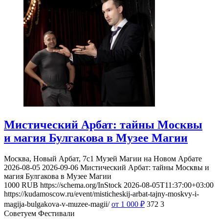
Мистический Арбат: тайны Москвы
и магия Булгакова в Музее Магии
Москва, Новый Арбат, 7с1
Музей Магии на Новом Арбате
2026-08-05
2026-09-06
Мистический Арбат: тайны Москвы и
магия Булгакова в Музее Магии
1000
RUB
https://schema.org/InStock
2026-08-05T11:37:00+03:00
https://kudamoscow.ru/event/misticheskij-arbat-tajny-moskvy-i-
magija-bulgakova-v-muzee-magii/
от 1 000
₽
372
3
Советуем Фестивали