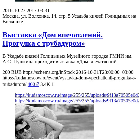
2016-10-27
2017-03-31
Москва, ул. Волхонка, 14, стр. 5
Усадьба князей Голицыных на
Волхонке
Выставка «Дом впечатлений.
Прогулка с трубадуром»
В Усадьбе князей Голицыных Музейного городка ГМИИ им.
А.С. Пушкина проходит выставка «Дом впечатлений.
200
RUB
https://schema.org/InStock
2016-10-31T23:00:00+03:00
https://kudamoscow.ru/event/vystavka-dom-vpechatlenij-progulka-s-
trubadurom/
400
₽
3.4K
1
https://kudamoscow.ru/image/255/255/uploads/9f13a70505e0
https://kudamoscow.ru/image/255/255/uploads/9f13a70505e0