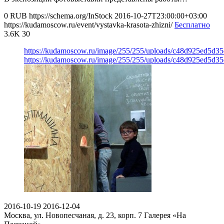
0
RUB
https://schema.org/InStock
2016-10-27T23:00:00+03:00
https://kudamoscow.ru/event/vystavka-krasota-zhizni/
Бесплатно
3.6K
30
https://kudamoscow.ru/image/255/255/uploads/c48d925ed5d3
https://kudamoscow.ru/image/255/255/uploads/c48d925ed5d3
2016-10-19
2016-12-04
Москва, ул. Новопесчаная, д. 23, корп. 7
Галерея «На