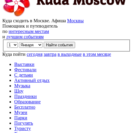
Куда сходить в Москве. Афиша
Москвы
Помощник и путеводитель
по
интересным местам
и
лучшим событиям
Куда пойти
сегодня
завтра
в выходные
в этом месяце
Выставки
Фестивали
С детьми
Активный отдых
Музыка
Шоу
Праздники
Образование
Бесплатно
Музеи
Парки
Погулять
Туристу