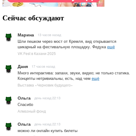
Сейчас обсуждают
Марина
13 часов назад
Шли пешком через мост от Кремля, вид открывается
шикарный на фестивальную площадку. Федука
ещё
VK Fest в Казани 2025
Даня
17 часов назад
Много интерактива: запахи, звуки, видео; не только статика.
Концепты нетривиальны, есть, над чем
ещё
Выставка «Черновик будущего»
Ольга
день назад 22:13
Спасибо
Алмазный фонд
Ольга
день назад 22:13
можно ли онлайн купить билеты