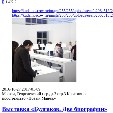
₽
1.4K
2
https://kudamoscow.ru/image/255/255/uploads/eeafb206c513f
https://kudamoscow.ru/image/255/255/uploads/eeafb206c513f
2016-10-27
2017-01-09
Москва, Георгиевский пер., д.3 стр.3
Креативное
пространство «Новый Манеж»
Выставка «Булгаков. Две биографии»