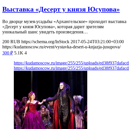
Выставка «Десерт у князя Юсупова»
Во дворце музея-усадьбы «Архангельское» проходит выставка
«Десерт у князя Юсупова», которая дарит зрителям
уникальный шанс увидеть произведения…
200
RUB
https://schema.org/InStock
2017-05-24T03:21:00+03:00
https://kudamoscow.ru/event/vystavka-desert-u-knjazja-jusupova/
300
₽
5.1K
4
https://kudamoscow.ru/image/255/255/uploads/ed38f937dafac
https://kudamoscow.ru/image/255/255/uploads/ed38f937dafac