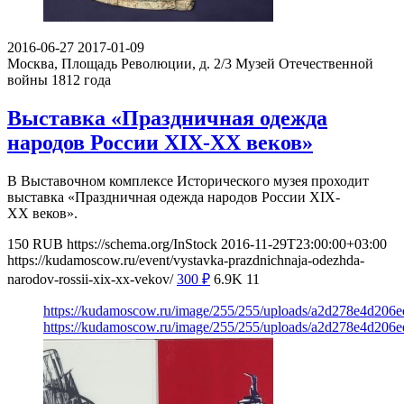
2016-06-27
2017-01-09
Москва, Площадь Революции, д. 2/3
Музей Отечественной
войны 1812 года
Выставка «Праздничная одежда
народов России XIX-XX веков»
В Выставочном комплексе Исторического музея проходит
выставка «Праздничная одежда народов России XIX-
XX веков».
150
RUB
https://schema.org/InStock
2016-11-29T23:00:00+03:00
https://kudamoscow.ru/event/vystavka-prazdnichnaja-odezhda-
narodov-rossii-xix-xx-vekov/
300
₽
6.9K
11
https://kudamoscow.ru/image/255/255/uploads/a2d278e4d206e
https://kudamoscow.ru/image/255/255/uploads/a2d278e4d206e