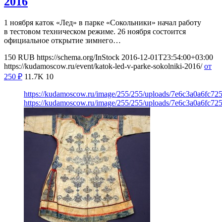
2016
1 ноября каток «Лед» в парке «Сокольники» начал работу
в тестовом техническом режиме. 26 ноября состоится
официальное открытие зимнего…
150
RUB
https://schema.org/InStock
2016-12-01T23:54:00+03:00
https://kudamoscow.ru/event/katok-led-v-parke-sokolniki-2016/
от
250
₽
11.7K
10
https://kudamoscow.ru/image/255/255/uploads/7e6c3a0a6fc72
https://kudamoscow.ru/image/255/255/uploads/7e6c3a0a6fc72