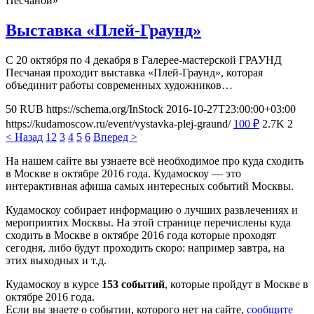
Песчаной»
Выставка «Плей-Граунд»
С 20 октября по 4 декабря в Галерее-мастерской ГРАУНД
Песчаная проходит выставка «Плей-Граунд», которая
объединит работы современных художников…
50
RUB
https://schema.org/InStock
2016-10-27T23:00:00+03:00
https://kudamoscow.ru/event/vystavka-plej-graund/
100
₽
2.7K
2
< Назад
1
2
3
4
5
6
Вперед >
На нашем сайте вы узнаете всё необходимое про куда сходить
в Москве в октябре 2016 года. Кудамоскоу — это
интерактивная афиша самых интересных событий Москвы.
Кудамоскоу собирает информацию о лучших развлечениях и
мероприятих Москвы. На этой странице перечислены куда
сходить в Москве в октябре 2016 года которые проходят
сегодня, либо будут проходить скоро: например завтра, на
этих выходных и т.д.
Кудамоскоу в курсе
153 событий
, которые пройдут в Москве в
октябре 2016 года.
Если вы знаете о событии, которого нет на сайте,
сообщите