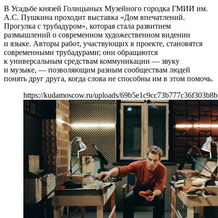
В Усадьбе князей Голицыных Музейного городка ГМИИ им.
А.С. Пушкина проходит выставка «Дом впечатлений.
Прогулка с трубадуром», которая стала развитием
размышлений о современном художественном видении
и языке. Авторы работ, участвующих в проекте, становятся
современными трубадурами; они обращаются
к универсальным средствам коммуникации — звуку
и музыке, — позволяющим разным сообществам людей
понять друг друга, когда слова не способны им в этом помочь.
https://kudamoscow.ru/uploads/69b5e1c9cc73b777c36f303b8b