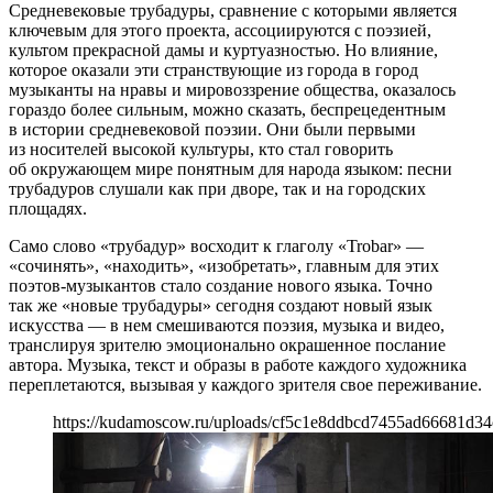
Средневековые трубадуры, сравнение с которыми является
ключевым для этого проекта, ассоциируются с поэзией,
культом прекрасной дамы и куртуазностью. Но влияние,
которое оказали эти странствующие из города в город
музыканты на нравы и мировоззрение общества, оказалось
гораздо более сильным, можно сказать, беспрецедентным
в истории средневековой поэзии. Они были первыми
из носителей высокой культуры, кто стал говорить
об окружающем мире понятным для народа языком: песни
трубадуров слушали как при дворе, так и на городских
площадях.
Само слово «трубадур» восходит к глаголу «Trobar» —
«сочинять», «находить», «изобретать», главным для этих
поэтов-музыкантов стало создание нового языка. Точно
так же «новые трубадуры» сегодня создают новый язык
искусства — в нем смешиваются поэзия, музыка и видео,
транслируя зрителю эмоционально окрашенное послание
автора. Музыка, текст и образы в работе каждого художника
переплетаются, вызывая у каждого зрителя свое переживание.
https://kudamoscow.ru/uploads/cf5c1e8ddbcd7455ad66681d34