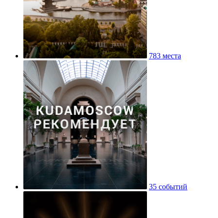
783 места
35 событий