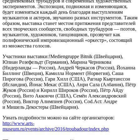
средневековых трубадуров и современных художественных
экспериментов. Экспозиция, подвижная и изменяющаяся,
будет изменяться каждый день благодаря выступлениям
музыкантов и актеров, звучанию разных инструментов. Таким
образом, выставка станет местом притяжения представителей
всех творческих сообществ, свободных трубадуров — поэтов,
музыкантов, художников, танцовщиков, прозвучит как
полифонический импровизационный «оркестр», состоящий
из множества голосов.
Участники выставки:!Mediengruppe Bitnik (Швейцария),
Юлиан Розефельдт (Германия), Марина Черникова
(Нидерланды — Россия), Андрей Черкасов (Россия), Йоханна
Биллинг (Швеция), Камилла Нормент (Норвегия), Саша
Пирогова (Россия), Гари Хилл (США), Рагнар Кьяртанссон
(Исландия), Йонас Мекас (США), Анри Сала (Албания), Пётр
Жуков (Россия) и Кирилл Широков (Россия), Пётр Айду
(Россия), Вито Аккончи (США), Семён Александровский
(Россия), Виктор Алимпиев (Россия), Cod.Act: Андре
и Мишель Декостеры (Швейцария).
Узнать подробности можно на сайте организаторов:
http://www.arts-
museum.ru/events/archive/2016/troubadour/index.php