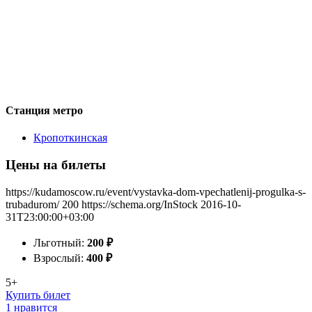
Станция метро
Кропоткинская
Цены на билеты
https://kudamoscow.ru/event/vystavka-dom-vpechatlenij-progulka-s-
trubadurom/
200
https://schema.org/InStock
2016-10-
31T23:00:00+03:00
Льготный:
200
₽
Взрослый:
400
₽
5+
Купить билет
1 нравится