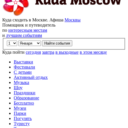
Куда сходить в Москве. Афиша
Москвы
Помощник и путеводитель
по
интересным местам
и
лучшим событиям
Куда пойти
сегодня
завтра
в выходные
в этом месяце
Выставки
Фестивали
С детьми
Активный отдых
Музыка
Шоу
Праздники
Образование
Бесплатно
Музеи
Парки
Погулять
Туристу