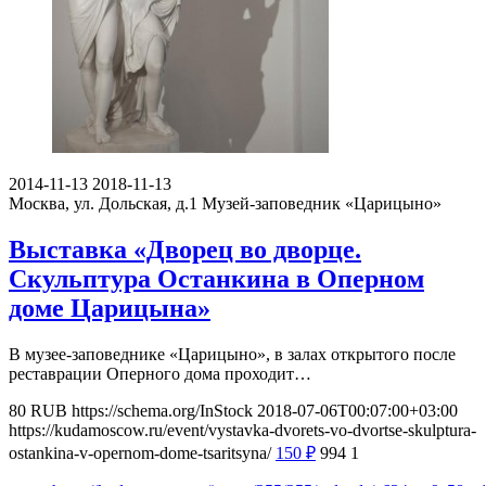
2014-11-13
2018-11-13
Москва, ул. Дольская, д.1
Музей-заповедник «Царицыно»
Выставка «Дворец во дворце.
Скульптура Останкина в Оперном
доме Царицына»
В музее-заповеднике «Царицыно», в залах открытого после
реставрации Оперного дома проходит…
80
RUB
https://schema.org/InStock
2018-07-06T00:07:00+03:00
https://kudamoscow.ru/event/vystavka-dvorets-vo-dvortse-skulptura-
ostankina-v-opernom-dome-tsaritsyna/
150
₽
994
1