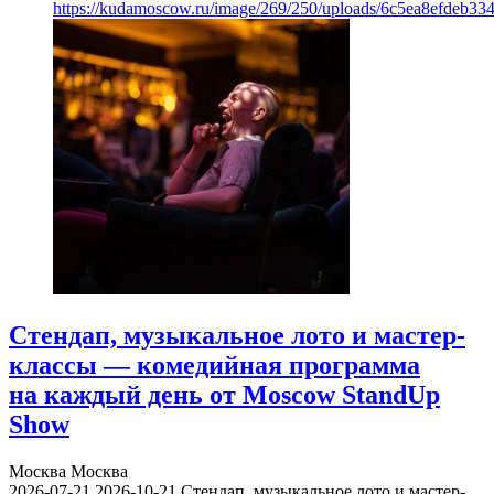
https://kudamoscow.ru/image/269/250/uploads/6c5ea8efdeb3
Стендап, музыкальное лото и мастер-
классы — комедийная программа
на каждый день от Moscow StandUp
Show
Москва
Москва
2026-07-21
2026-10-21
Стендап, музыкальное лото и мастер-