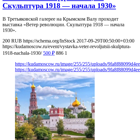
Скульптура 1918 — начала 1930»
В Третьяковской галерее на Крымском Валу проходит
выставка «Ветер революции. Скульптура 1918 — начала
1930».
200
RUB
https://schema.org/InStock
2017-09-29T00:50:00+03:00
https://kudamoscow.ru/event/vystavka-veter-revoljutsii-skulptura-
1918-nachala-1930/
500
₽
886
1
https://kudamoscow.ru/image/255/255/uploads/9fa8f88099d4e
https://kudamoscow.ru/image/255/255/uploads/9fa8f88099d4e