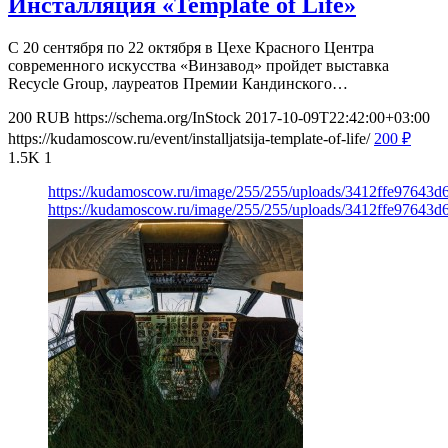
Инсталляция «Template of Life»
С 20 сентября по 22 октября в Цехе Красного Центра
современного искусства «Винзавод» пройдет выставка
Recycle Group, лауреатов Премии Кандинского…
200
RUB
https://schema.org/InStock
2017-10-09T22:42:00+03:00
https://kudamoscow.ru/event/installjatsija-template-of-life/
200
₽
1.5K
1
https://kudamoscow.ru/image/255/255/uploads/3412ffe97643
https://kudamoscow.ru/image/255/255/uploads/3412ffe97643