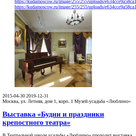
https://kudamoscow.ru/image/255/255/uploads/e634cce9a58c
https://kudamoscow.ru/image/255/255/uploads/e634cce9a58c
2015-04-30
2019-12-31
Москва, ул. Летняя, дом 1, корп. 1
Музей-усадьба «Люблино»
Выставка «Будни и праздники
крепостного театра»
В Театральной школе усадьбы «Люблино» проходит выставка