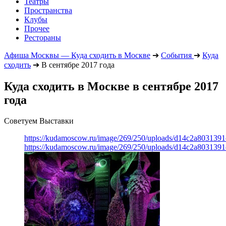
Театры
Пространства
Клубы
Прочее
Рестораны
Афиша Москвы — Куда сходить в Москве
➔
События
➔
Куда
сходить
➔
В сентябре 2017 года
Куда сходить в Москве в сентябре 2017
года
Советуем Выставки
https://kudamoscow.ru/image/269/250/uploads/d14c2a803139
https://kudamoscow.ru/image/269/250/uploads/d14c2a803139