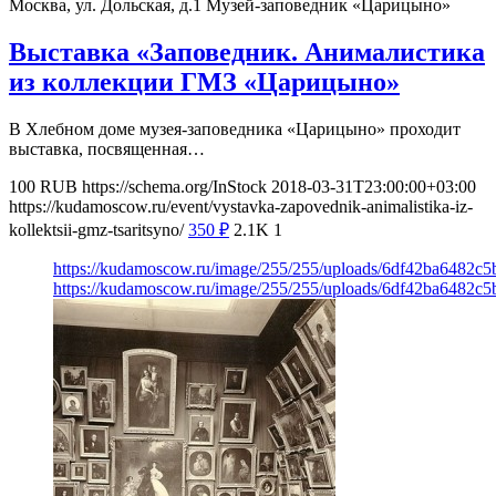
Москва, ул. Дольская, д.1
Музей-заповедник «Царицыно»
Выставка «Заповедник. Анималистика
из коллекции ГМЗ «Царицыно»
В Хлебном доме музея-заповедника «Царицыно» проходит
выставка, посвященная…
100
RUB
https://schema.org/InStock
2018-03-31T23:00:00+03:00
https://kudamoscow.ru/event/vystavka-zapovednik-animalistika-iz-
kollektsii-gmz-tsaritsyno/
350
₽
2.1K
1
https://kudamoscow.ru/image/255/255/uploads/6df42ba6482c
https://kudamoscow.ru/image/255/255/uploads/6df42ba6482c