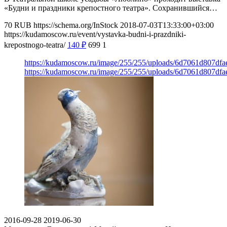
«Будни и праздники крепостного театра». Сохранившийся…
70
RUB
https://schema.org/InStock
2018-07-03T13:33:00+03:00
https://kudamoscow.ru/event/vystavka-budni-i-prazdniki-
krepostnogo-teatra/
140
₽
699
1
https://kudamoscow.ru/image/255/255/uploads/6d7061d807df
https://kudamoscow.ru/image/255/255/uploads/6d7061d807df
2016-09-28
2019-06-30