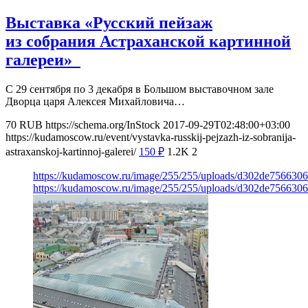
Выставка «Русский пейзаж
из собрания Астраханской картинной
галереи»
С 29 сентября по 3 декабря в Большом выставочном зале
Дворца царя Алексея Михайловича…
70
RUB
https://schema.org/InStock
2017-09-29T02:48:00+03:00
https://kudamoscow.ru/event/vystavka-russkij-pejzazh-iz-sobranija-
astraxanskoj-kartinnoj-galerei/
150
₽
1.2K
2
https://kudamoscow.ru/image/255/255/uploads/d302de75663
https://kudamoscow.ru/image/255/255/uploads/d302de75663