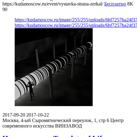
https://kudamoscow.ru/event/vystavka-strana-zerkal/
Бесплатно
8K
90
https://kudamoscow.ru/image/255/255/uploads/6bf7257ba24f
https://kudamoscow.ru/image/255/255/uploads/6bf7257ba24f
2017-09-20
2017-10-22
Москва, 4-ый Сыромятнический переулок, 1, стр 6
Центр
современного искусства ВИНЗАВОД