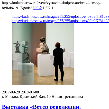
https://kudamoscow.ru/event/vystavka-skulptor-andreev-kem-vy-
byli-do-1917-goda/
500
₽
1.5K
1
https://kudamoscow.ru/image/255/255/uploads/e403b9f7f81d
https://kudamoscow.ru/image/255/255/uploads/e403b9f7f81d
2017-09-29
2018-04-08
г. Москва, Крымский Вал, 10
Новая Третьяковка
Выставка «Ветер революции.