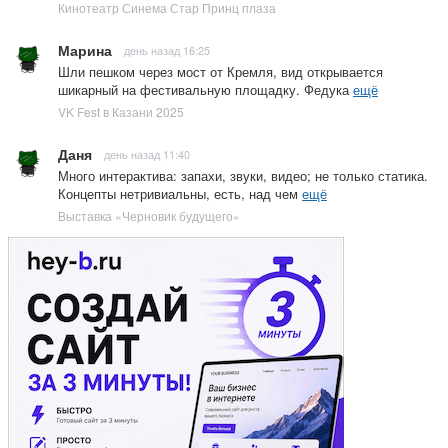
Кинотеатр Синема Стар Принц плаза
Марина
день назад 16:25
Шли пешком через мост от Кремля, вид открывается
шикарный на фестивальную площадку. Федука
ещё
VK Fest в Казани 2025
Даня
день назад 11:40
Много интерактива: запахи, звуки, видео; не только статика.
Концепты нетривиальны, есть, над чем
ещё
Выставка «Черновик будущего»