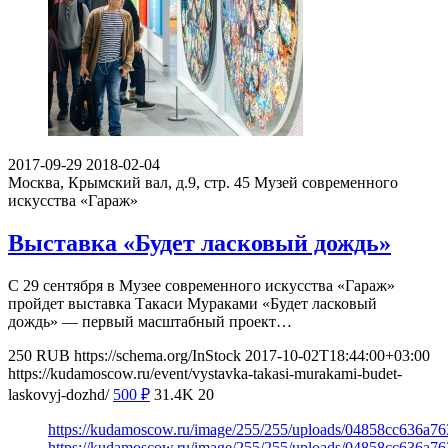
2017-09-29
2018-02-04
Москва, Крымский вал, д.9, стр. 45
Музей современного
искусства «Гараж»
Выставка «Будет ласковый дождь»
С 29 сентября в Музее современного искусства «Гараж»
пройдет выставка Такаси Мураками «Будет ласковый
дождь» — первый масштабный проект…
250
RUB
https://schema.org/InStock
2017-10-02T18:44:00+03:00
https://kudamoscow.ru/event/vystavka-takasi-murakami-budet-
laskovyj-dozhd/
500
₽
31.4K
20
https://kudamoscow.ru/image/255/255/uploads/04858cc636a7
https://kudamoscow.ru/image/255/255/uploads/04858cc636a7