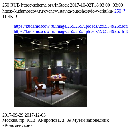
250
RUB
https://schema.org/InStock
2017-10-02T18:03:00+03:00
https://kudamoscow.ru/event/vystavka-puteshestvie-v-arktiku/
250
₽
11.4K
9
https://kudamoscow.ru/image/255/255/uploads/2c6534926c3df
https://kudamoscow.ru/image/255/255/uploads/2c6534926c3df
2017-09-29
2017-12-03
Москва, пр. Ю.В. Андропова, д. 39
Музей-заповедник
«Коломенское»