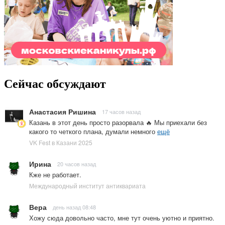
Сейчас обсуждают
Анастасия Ришина
17 часов назад
Казань в этот день просто разорвала 🔥 Мы приехали без
какого то четкого плана, думали немного
ещё
VK Fest в Казани 2025
Ирина
20 часов назад
Кже не работает.
Международный институт антиквариата
Вера
день назад 08:48
Хожу сюда довольно часто, мне тут очень уютно и приятно.