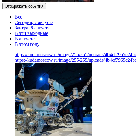
Отображать события
Все
Сегодня, 7 августа
Завтра, 8 августа
В эти выходные
В августе
В этом году
https://kudamoscow.ru/image/255/255/uploads/4b4cf7965c24
https://kudamoscow.ru/image/255/255/uploads/4b4cf7965c24