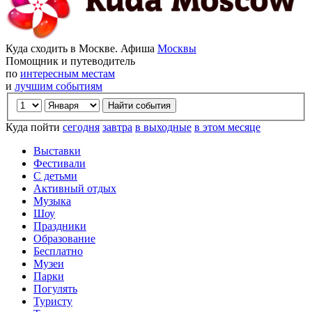
Куда сходить в Москве. Афиша
Москвы
Помощник и путеводитель
по
интересным местам
и
лучшим событиям
Куда пойти
сегодня
завтра
в выходные
в этом месяце
Выставки
Фестивали
С детьми
Активный отдых
Музыка
Шоу
Праздники
Образование
Бесплатно
Музеи
Парки
Погулять
Туристу