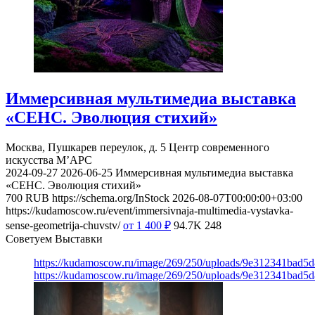
Иммерсивная мультимедиа выставка
«СЕНС. Эволюция стихий»
Москва, Пушкарев переулок, д. 5
Центр современного
искусства М’АРС
2024-09-27
2026-06-25
Иммерсивная мультимедиа выставка
«СЕНС. Эволюция стихий»
700
RUB
https://schema.org/InStock
2026-08-07T00:00:00+03:00
https://kudamoscow.ru/event/immersivnaja-multimedia-vystavka-
sense-geometrija-chuvstv/
от 1 400
₽
94.7K
248
Советуем Выставки
https://kudamoscow.ru/image/269/250/uploads/9e312341bad5
https://kudamoscow.ru/image/269/250/uploads/9e312341bad5