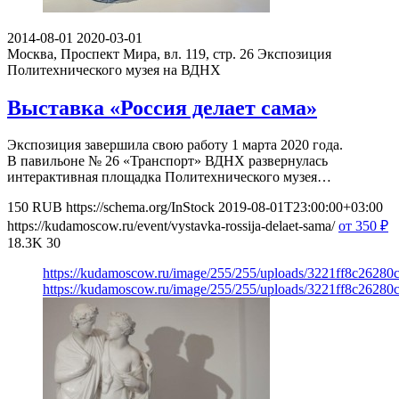
2014-08-01
2020-03-01
Москва, Проспект Мира, вл. 119, стр. 26
Экспозиция
Политехнического музея на ВДНХ
Выставка «Россия делает сама»
Экспозиция завершила свою работу 1 марта 2020 года.
В павильоне № 26 «Транспорт» ВДНХ развернулась
интерактивная площадка Политехнического музея…
150
RUB
https://schema.org/InStock
2019-08-01T23:00:00+03:00
https://kudamoscow.ru/event/vystavka-rossija-delaet-sama/
от 350
₽
18.3K
30
https://kudamoscow.ru/image/255/255/uploads/3221ff8c2628
https://kudamoscow.ru/image/255/255/uploads/3221ff8c2628