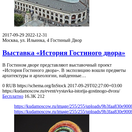
2017-09-29
2022-12-31
Москва, ул. Ильинка, 4
Гостиный Двор
Выставка «История Гостиного двора»
В Гостином дворе представляют выставочный проект
«История Гостиного двора». В экспозицию вошли предметы
архитектуры и археологии, найденные…
0
RUB
https://schema.org/InStock
2017-09-29T02:27:00+03:00
https://kudamoscow.ru/event/vystavka-istorija-gostinogo-dvora/
Бесплатно
16.3K
212
https://kudamoscow.ru/image/255/255/uploads/9b3faa830e90
https://kudamoscow.ru/image/255/255/uploads/9b3faa830e90