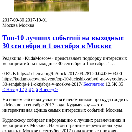
2017-09-30
2017-10-01
Москва
Москва
Топ-10 лучших событий на выходные
30 сентября и 1 октября в Москве
Редакция «KudaMoscow» представляет подборку интересных
мероприятий на выходные 30 сентября и 1 октября: 1…
0
RUB
https://schema.org/InStock
2017-09-28T20:04:00+03:00
https://kudamoscow.ru/event/top-10-luchshix-sobytij-na-vyxodnye-
30-sentjabrja-i-1-oktjabrja-v-moskve-2017/
Бесплатно
12.5K
35
< Назад
1
2
3
4
5
6
Вперед >
На нашем сайте вы узнаете всё необходимое про куда сходить
в Москве в сентябре 2017 года. Кудамоскоу — это
интерактивная афиша самых интересных событий Москвы.
Кудамоскоу собирает информацию о лучших развлечениях и
мероприятих Москвы. На этой странице перечислены куда
сходить в Москве в сентябре 2017 года которые проходят