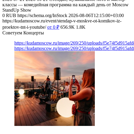
классы — комедийная программа на каждый день от Moscow
StandUp Show
0
RUB
https://schema.org/InStock
2026-08-06T12:15:00+03:00
https://kudamoscow.ru/event/stendap-v-moskve-ot-komikov-iz-
proektov-tnt-i-youtube/
от 0
₽
656.9K
1.8K
Советуем Концерты
https://kudamoscow.ru/image/269/250/uploads/f5e74f5d915a
https://kudamoscow.ru/image/269/250/uploads/f5e74f5d915a