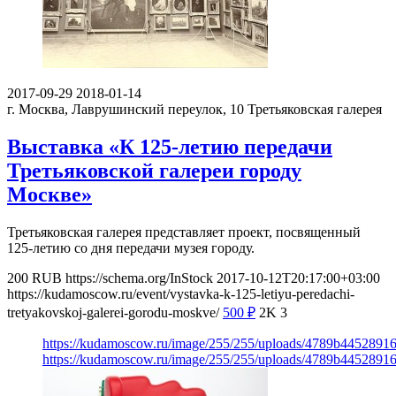
2017-09-29
2018-01-14
г. Москва, Лаврушинский переулок, 10
Третьяковская галерея
Выставка «К 125-летию передачи
Третьяковской галереи городу
Москве»
Третьяковская галерея представляет проект, посвященный
125-летию со дня передачи музея городу.
200
RUB
https://schema.org/InStock
2017-10-12T20:17:00+03:00
https://kudamoscow.ru/event/vystavka-k-125-letiyu-peredachi-
tretyakovskoj-galerei-gorodu-moskve/
500
₽
2K
3
https://kudamoscow.ru/image/255/255/uploads/4789b4452891
https://kudamoscow.ru/image/255/255/uploads/4789b4452891