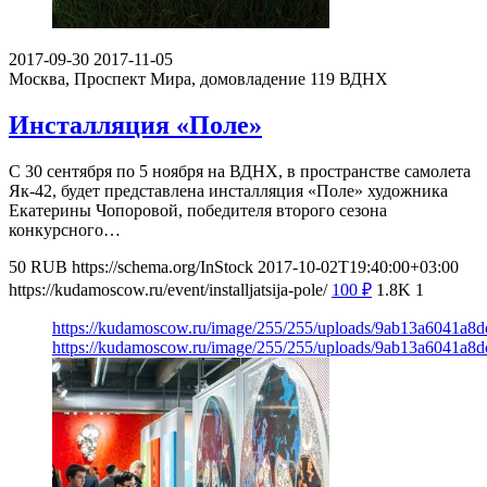
2017-09-30
2017-11-05
Москва, Проспект Мира, домовладение 119
ВДНХ
Инсталляция «Поле»
С 30 сентября по 5 ноября на ВДНХ, в пространстве самолета
Як-42, будет представлена инсталляция «Поле» художника
Екатерины Чопоровой, победителя второго сезона
конкурсного…
50
RUB
https://schema.org/InStock
2017-10-02T19:40:00+03:00
https://kudamoscow.ru/event/installjatsija-pole/
100
₽
1.8K
1
https://kudamoscow.ru/image/255/255/uploads/9ab13a6041a8
https://kudamoscow.ru/image/255/255/uploads/9ab13a6041a8