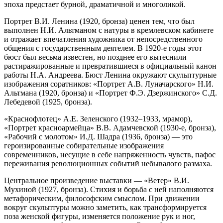
эпоха предстает бурной, драматичной и многоликой.
Портрет В.И. Ленина (1920, бронза) ценен тем, что был
выполнен Н.И. Альтманом с натуры в кремлевском кабинете
и отражает впечатления художника от непосредственного
общения с государственным деятелем. В 1920-е годы этот
бюст был весьма известен, но позднее его вытеснили
растиражированные и превратившиеся в официальный канон
работы Н.А. Андреева. Бюст Ленина окружают скульптурные
изображения соратников: «Портрет А.В. Луначарского» Н.И.
Альтмана (1920, бронза) и «Портрет Ф.Э. Дзержинского» С.Д.
Лебедевой (1925, бронза).
«Краснофлотец» А.Е. Зеленского (1932–1933, мрамор),
«Портрет красноармейца» В.В. Адамчевской (1930-е, бронза),
«Рабочий с молотом» И.Д. Шадра (1936, бронза) — это
героизированные собирательные изображения
современников, несущие в себе напряженность чувств, пафос
переживания революционных событий небывалого размаха.
Центральное произведение выставки — «Ветер» В.И.
Мухиной (1927, бронза). Стихия и борьба с ней наполняются
метафорическим, философским смыслом. При движении
вокруг скульптуры можно заметить, как трансформируется
поза женской фигуры, изменяется положение рук и ног,