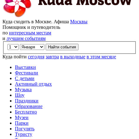
Куда сходить в Москве. Афиша
Москвы
Помощник и путеводитель
по
интересным местам
и
лучшим событиям
Куда пойти
сегодня
завтра
в выходные
в этом месяце
Выставки
Фестивали
С детьми
Активный отдых
Музыка
Шоу
Праздники
Образование
Бесплатно
Музеи
Парки
Погулять
Туристу