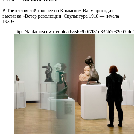
В Третьяковской галерее на Крымском Валу проходит
выставка «Ветер революции. Скульптура 1918 — начала
1930».
https://kudamoscow.ru/uploads/e403b9f7f81d835b2e32e05bfc