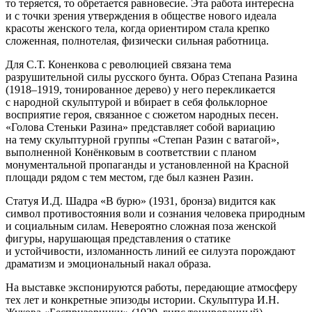
то теряется, то обретается равновесие. Эта работа интересна
и с точки зрения утверждения в обществе нового идеала
красоты женского тела, когда ориентиром стала крепко
сложенная, полнотелая, физически сильная работница.
Для С.Т. Коненкова с революцией связана тема
разрушительной силы русского бунта. Образ Степана Разина
(1918–1919, тонированное дерево) у него перекликается
с народной скульптурой и вбирает в себя фольклорное
восприятие героя, связанное с сюжетом народных песен.
«Голова Стеньки Разина» представляет собой вариацию
на тему скульптурной группы «Степан Разин с ватагой»,
выполненной Конёнковым в соответствии с планом
монументальной пропаганды и установленной на Красной
площади рядом с тем местом, где был казнен Разин.
Статуя И.Д. Шадра «В бурю» (1931, бронза) видится как
символ противостояния воли и сознания человека природным
и социальным силам. Невероятно сложная поза женской
фигуры, нарушающая представления о статике
и устойчивости, изломанность линий ее силуэта порождают
драматизм и эмоциональный накал образа.
На выставке экспонируются работы, передающие атмосферу
тех лет и конкретные эпизоды истории. Скульптура И.Н.