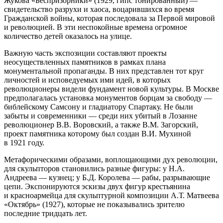
Жукова «Беспризорники» (1929, гипс тонированный) —
свидетельство разрухи и хаоса, воцарившихся во время
Гражданской войны, которая последовала за Первой мировой
и революцией. В эти неспокойные времена огромное
количество детей оказалось на улице.
Важную часть экспозиции составляют проекты
неосуществленных памятников в рамках плана
монументальной пропаганды. В них представлен тот круг
личностей и исповедуемых ими идей, в которых
революционеры видели фундамент новой культуры. В Москве
предполагалась установка монументов борцам за свободу —
библейскому Самсону и гладиатору Спартаку. Не были
забыты и современники — среди них убитый в Лозанне
революционер В.В. Воровский, а также В.М. Загорский,
проект памятника которому был создан В.И. Мухиной
в 1921 году.
Метафорическими образами, воплощающими дух революции,
для скульпторов становились разные фигуры: у Н.А.
Андреева — кузнец; у Б.Д. Королева — рабы, разрывающие
цепи. Экспонируются эскизы двух фигур крестьянина
и красноармейца для скульптурной композиции А.Т. Матвеева
«Октябрь» (1927), которые не показывались зрителю
последние тридцать лет.