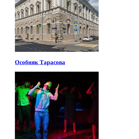
Особняк Тарасова