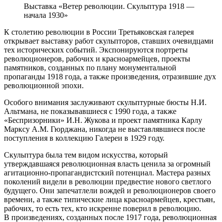
Выставка «Ветер революции. Скульптура 1918 —
начала 1930»
К столетию революции в России Третьяковская галерея
открывает выставку работ скульпторов, ставших очевидцами
тех исторических событий. Экспонируются портреты
революционеров, рабочих и красноармейцев, проекты
памятников, созданных по плану монументальной
пропаганды 1918 года, а также произведения, отразившие дух
революционной эпохи.
Особого внимания заслуживают скульптурные бюсты Н.И.
Альтмана, не показывавшиеся с 1990 года, а также
«Беспризорники» И.Н. Жукова и проект памятника Карлу
Марксу А.М. Гюрджана, никогда не выставлявшиеся после
поступления в коллекцию Галереи в 1929 году.
Скульптура была тем видом искусства, который
утверждавшаяся революционная власть ценила за огромный
агитационно-пропагандистский потенциал. Мастера разных
поколений видели в революции предвестие нового светлого
будущего. Они запечатлели вождей и революционеров своего
времени, а также типические лица красноармейцев, крестьян,
рабочих, то есть тех, кто искренне поверил в революцию.
В произведениях, созданных после 1917 года, революционная