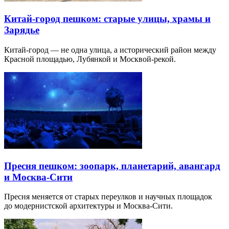
Китай-город пешком: старые улицы, храмы и
Зарядье
Китай-город — не одна улица, а исторический район между
Красной площадью, Лубянкой и Москвой-рекой.
Пресня пешком: зоопарк, планетарий, авангард
и Москва-Сити
Пресня меняется от старых переулков и научных площадок
до модернистской архитектуры и Москва-Сити.