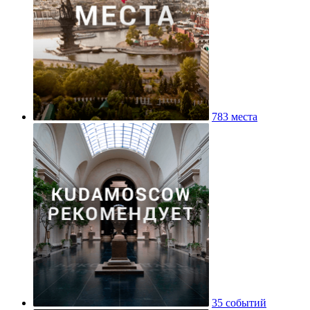
783 места
35 событий