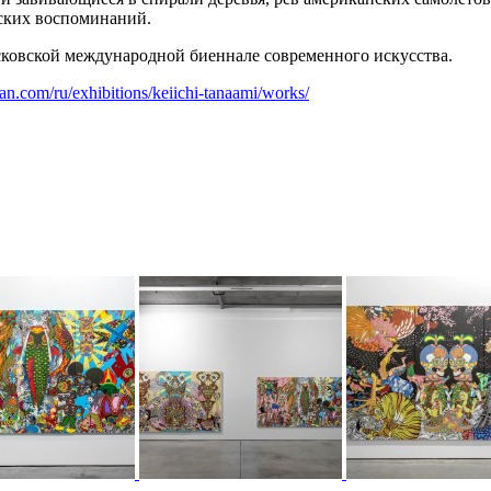
тских воспоминаний.
ковской международной биеннале современного искусства.
tsian.com/ru/exhibitions/keiichi-tanaami/works/