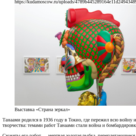
https://kudamoscow.ru/uploads/4789b445289164e11d24943489
Выставка «Страна зеркал»
Танаами родился в 1936 году в Токио, где пережил всю войну 
творчества: темами работ Танаами стали война и бомбардировк
Сюжеты его работ — мертвая золотая рыбка, переплетающиеся 