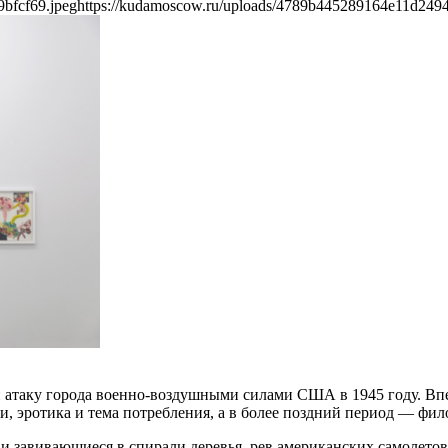
bfcf69.jpeg
https://kudamoscow.ru/uploads/4789b445289164e11d2494
и атаку города военно-воздушными силами США в 1945 году. Впе
и, эротика и тема потребления, а в более поздний период — фи
и завивающиеся в спирали деревья, рев американских самолетов