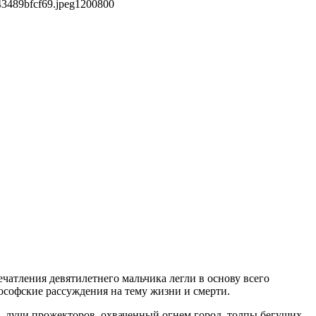
3489bfcf69.jpeg
1200
800
чатления девятилетнего мальчика легли в основу всего
лософские рассуждения на тему жизни и смерти.
, лучи прожекторов, охваченный огнем город, толпы бегущих