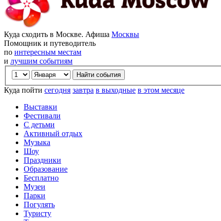
Куда сходить в Москве. Афиша
Москвы
Помощник и путеводитель
по
интересным местам
и
лучшим событиям
Куда пойти
сегодня
завтра
в выходные
в этом месяце
Выставки
Фестивали
С детьми
Активный отдых
Музыка
Шоу
Праздники
Образование
Бесплатно
Музеи
Парки
Погулять
Туристу