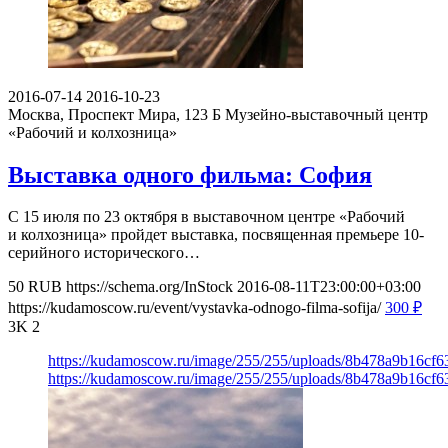
2016-07-14
2016-10-23
Москва, Проспект Мира, 123 Б
Музейно-выставочный центр
«Рабочий и колхозница»
Выставка одного фильма: София
С 15 июля по 23 октября в выставочном центре «Рабочий
и колхозница» пройдет выставка, посвященная премьере 10-
серийного исторического…
50
RUB
https://schema.org/InStock
2016-08-11T23:00:00+03:00
https://kudamoscow.ru/event/vystavka-odnogo-filma-sofija/
300
₽
3K
2
https://kudamoscow.ru/image/255/255/uploads/8b478a9b16cf
https://kudamoscow.ru/image/255/255/uploads/8b478a9b16cf