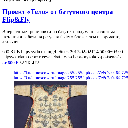
Проект «Тело» от батутного центра
Flip&Fly
Энергичные тренировки на батуте, продуманная система
питания и работа на результат! Лето ближе, чем вы думаете,
а значит…
600
RUB
https://schema.org/InStock
2017-02-02T14:50:00+03:00
https://kudamoscow.ru/event/batuty-3-chasa-pryzhkov-po-tsene-1/
от 600
₽
52.7K
472
https://kudamoscow.ru/image/255/255/uploads/7e6c3a0a6fc72
https://kudamoscow.ru/image/255/255/uploads/7e6c3a0a6fc72