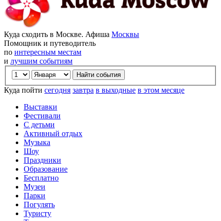
Куда сходить в Москве. Афиша
Москвы
Помощник и путеводитель
по
интересным местам
и
лучшим событиям
Куда пойти
сегодня
завтра
в выходные
в этом месяце
Выставки
Фестивали
С детьми
Активный отдых
Музыка
Шоу
Праздники
Образование
Бесплатно
Музеи
Парки
Погулять
Туристу