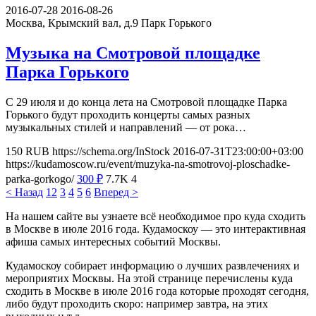
2016-07-28
2016-08-26
Москва, Крымский вал, д.9
Парк Горького
Музыка на Смотровой площадке
Парка Горького
С 29 июля и до конца лета на Смотровой площадке Парка
Горького будут проходить концерты самых разных
музыкальных стилей и направлений — от рока…
150
RUB
https://schema.org/InStock
2016-07-31T23:00:00+03:00
https://kudamoscow.ru/event/muzyka-na-smotrovoj-ploschadke-
parka-gorkogo/
300
₽
7.7K
4
< Назад
1
2
3
4
5
6
Вперед >
На нашем сайте вы узнаете всё необходимое про куда сходить
в Москве в июле 2016 года. Кудамоскоу — это интерактивная
афиша самых интересных событий Москвы.
Кудамоскоу собирает информацию о лучших развлечениях и
мероприятих Москвы. На этой странице перечислены куда
сходить в Москве в июле 2016 года которые проходят сегодня,
либо будут проходить скоро: например завтра, на этих