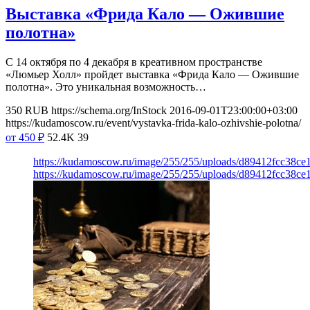
Выставка «Фрида Кало — Ожившие
полотна»
С 14 октября по 4 декабря в креативном пространстве
«Люмьер Холл» пройдет выставка «Фрида Кало — Ожившие
полотна». Это уникальная возможность…
350
RUB
https://schema.org/InStock
2016-09-01T23:00:00+03:00
https://kudamoscow.ru/event/vystavka-frida-kalo-ozhivshie-polotna/
от 450
₽
52.4K
39
https://kudamoscow.ru/image/255/255/uploads/d89412fcc38c
https://kudamoscow.ru/image/255/255/uploads/d89412fcc38c