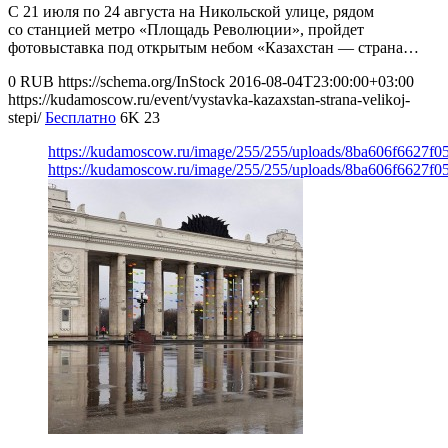
С 21 июля по 24 августа на Никольской улице, рядом
со станцией метро «Площадь Революции», пройдет
фотовыставка под открытым небом «Казахстан — страна…
0
RUB
https://schema.org/InStock
2016-08-04T23:00:00+03:00
https://kudamoscow.ru/event/vystavka-kazaxstan-strana-velikoj-
stepi/
Бесплатно
6K
23
https://kudamoscow.ru/image/255/255/uploads/8ba606f6627f
https://kudamoscow.ru/image/255/255/uploads/8ba606f6627f