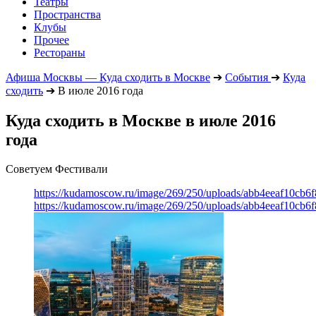
Театры
Пространства
Клубы
Прочее
Рестораны
Афиша Москвы — Куда сходить в Москве
➔
События
➔
Куда
сходить
➔
В июле 2016 года
Куда сходить в Москве в июле 2016
года
Советуем Фестивали
https://kudamoscow.ru/image/269/250/uploads/abb4eeaf10cb
https://kudamoscow.ru/image/269/250/uploads/abb4eeaf10cb