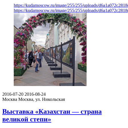
https://kudamoscow.ru/image/255/255/uploads/d6a1a072c281
https://kudamoscow.ru/image/255/255/uploads/d6a1a072c281
2016-07-20
2016-08-24
Москва
Москва, ул. Никольская
Выставка «Казахстан — страна
великой степи»