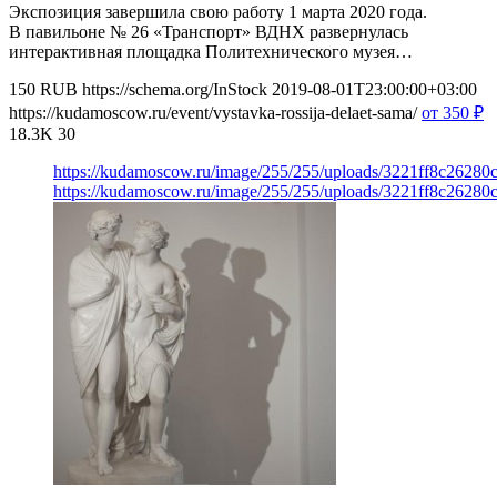
Экспозиция завершила свою работу 1 марта 2020 года.
В павильоне № 26 «Транспорт» ВДНХ развернулась
интерактивная площадка Политехнического музея…
150
RUB
https://schema.org/InStock
2019-08-01T23:00:00+03:00
https://kudamoscow.ru/event/vystavka-rossija-delaet-sama/
от 350
₽
18.3K
30
https://kudamoscow.ru/image/255/255/uploads/3221ff8c2628
https://kudamoscow.ru/image/255/255/uploads/3221ff8c2628