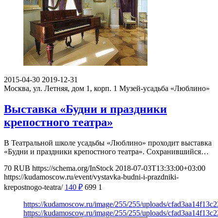
2015-04-30
2019-12-31
Москва, ул. Летняя, дом 1, корп. 1
Музей-усадьба «Люблино»
Выставка «Будни и праздники
крепостного театра»
В Театральной школе усадьбы «Люблино» проходит выставка
«Будни и праздники крепостного театра». Сохранившийся…
70
RUB
https://schema.org/InStock
2018-07-03T13:33:00+03:00
https://kudamoscow.ru/event/vystavka-budni-i-prazdniki-
krepostnogo-teatra/
140
₽
699
1
https://kudamoscow.ru/image/255/255/uploads/cfad3aa14f13c
https://kudamoscow.ru/image/255/255/uploads/cfad3aa14f13c