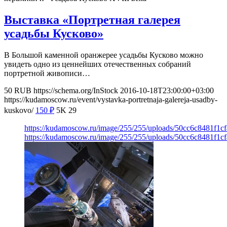
Выставка «Портретная галерея
усадьбы Кусково»
В Большой каменной оранжерее усадьбы Кусково можно
увидеть одно из ценнейших отечественных собраний
портретной живописи…
50
RUB
https://schema.org/InStock
2016-10-18T23:00:00+03:00
https://kudamoscow.ru/event/vystavka-portretnaja-galereja-usadby-
kuskovo/
150
₽
5K
29
https://kudamoscow.ru/image/255/255/uploads/50cc6c8481f1c
https://kudamoscow.ru/image/255/255/uploads/50cc6c8481f1c