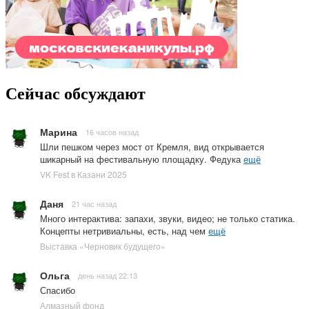
Сейчас обсуждают
Марина
16 часов назад
Шли пешком через мост от Кремля, вид открывается
шикарный на фестивальную площадку. Федука
ещё
VK Fest в Казани 2025
Даня
21 час назад
Много интерактива: запахи, звуки, видео; не только статика.
Концепты нетривиальны, есть, над чем
ещё
Выставка «Черновик будущего»
Ольга
день назад 22:13
Спасибо
Алмазный фонд