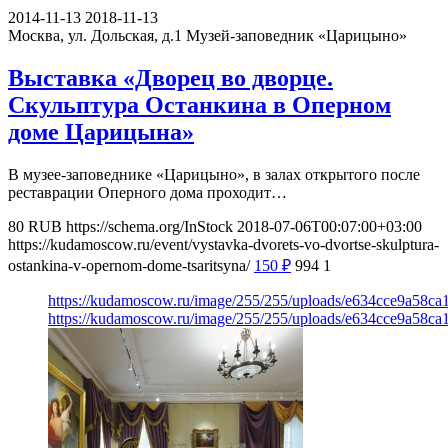
2014-11-13
2018-11-13
Москва, ул. Дольская, д.1
Музей-заповедник «Царицыно»
Выставка «Дворец во дворце.
Скульптура Останкина в Оперном
доме Царицына»
В музее-заповеднике «Царицыно», в залах открытого после
реставрации Оперного дома проходит…
80
RUB
https://schema.org/InStock
2018-07-06T00:07:00+03:00
https://kudamoscow.ru/event/vystavka-dvorets-vo-dvortse-skulptura-
ostankina-v-opernom-dome-tsaritsyna/
150
₽
994
1
https://kudamoscow.ru/image/255/255/uploads/e634cce9a58c
https://kudamoscow.ru/image/255/255/uploads/e634cce9a58c