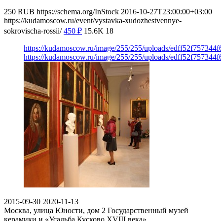
250
RUB
https://schema.org/InStock
2016-10-27T23:00:00+03:00
https://kudamoscow.ru/event/vystavka-xudozhestvennye-
sokrovischa-rossii/
450
₽
15.6K
18
https://kudamoscow.ru/image/255/255/uploads/edff52f757344
https://kudamoscow.ru/image/255/255/uploads/edff52f757344
2015-09-30
2020-11-13
Москва, улица Юности, дом 2
Государственный музей
керамики и «Усадьба Кусково XVIII века»