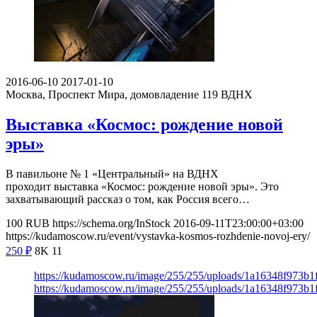
2016-06-10
2017-01-10
Москва, Проспект Мира, домовладение 119
ВДНХ
Выставка «Космос: рождение новой
эры»
В павильоне № 1 «Центральный» на ВДНХ
проходит выставка «Космос: рождение новой эры». Это
захватывающий рассказ о том, как Россия всего…
100
RUB
https://schema.org/InStock
2016-09-11T23:00:00+03:00
https://kudamoscow.ru/event/vystavka-kosmos-rozhdenie-novoj-ery/
250
₽
8K
11
https://kudamoscow.ru/image/255/255/uploads/1a16348f973b
https://kudamoscow.ru/image/255/255/uploads/1a16348f973b