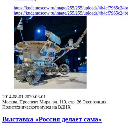
https://kudamoscow.ru/image/255/255/uploads/4b4cf7965c24
https://kudamoscow.ru/image/255/255/uploads/4b4cf7965c24
2014-08-01
2020-03-01
Москва, Проспект Мира, вл. 119, стр. 26
Экспозиция
Политехнического музея на ВДНХ
Выставка «Россия делает сама»