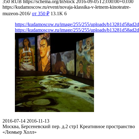
350
RUB
https://schema.org/InStock
2016-09-05T23:00:00+03:00
https://kudamoscow.ru/event/novaja-klassika-v-letnem-kinoteatre-
muzeon-2016/
от 350
₽
13.1K
6
https://kudamoscow.ru/image/255/255/uploads/b13281d58ad2
https://kudamoscow.ru/image/255/255/uploads/b13281d58ad2
2016-07-14
2016-11-13
Москва, Берсеневский пер. д.2 стр1
Креативное пространство
«Люмьер Холл»