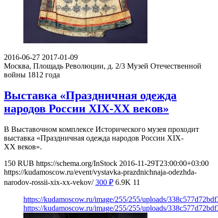
2016-06-27
2017-01-09
Москва, Площадь Революции, д. 2/3
Музей Отечественной
войны 1812 года
Выставка «Праздничная одежда
народов России XIX-XX веков»
В Выставочном комплексе Исторического музея проходит
выставка «Праздничная одежда народов России XIX-
XX веков».
150
RUB
https://schema.org/InStock
2016-11-29T23:00:00+03:00
https://kudamoscow.ru/event/vystavka-prazdnichnaja-odezhda-
narodov-rossii-xix-xx-vekov/
300
₽
6.9K
11
https://kudamoscow.ru/image/255/255/uploads/338c577d72bd
https://kudamoscow.ru/image/255/255/uploads/338c577d72bd