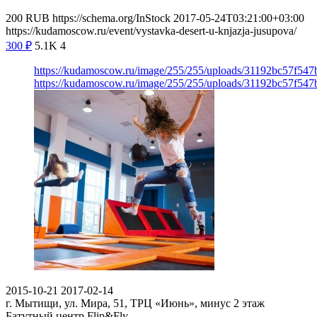
200
RUB
https://schema.org/InStock
2017-05-24T03:21:00+03:00
https://kudamoscow.ru/event/vystavka-desert-u-knjazja-jusupova/
300
₽
5.1K
4
https://kudamoscow.ru/image/255/255/uploads/31192bc57f54
https://kudamoscow.ru/image/255/255/uploads/31192bc57f54
2015-10-21
2017-02-14
г. Мытищи, ул. Мира, 51, ТРЦ «Июнь», минус 2 этаж
Батутный центр Flip&Fly