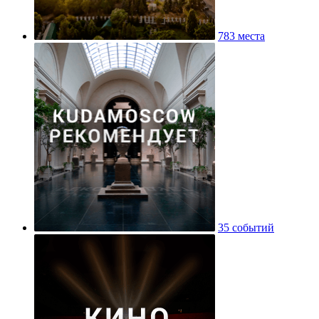
783 места
35 событий