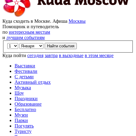
Куда сходить в Москве. Афиша
Москвы
Помощник и путеводитель
по
интересным местам
и
лучшим событиям
Куда пойти
сегодня
завтра
в выходные
в этом месяце
Выставки
Фестивали
С детьми
Активный отдых
Музыка
Шоу
Праздники
Образование
Бесплатно
Музеи
Парки
Погулять
Туристу