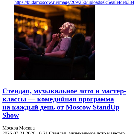
https://kudamoscow.ru/image/269/250/uploads/6c5ea8efdeb3
Стендап, музыкальное лото и мастер-
классы — комедийная программа
на каждый день от Moscow StandUp
Show
Москва
Москва
2026-07-21
2026-10-21
Стендап, музыкальное лото и мастер-