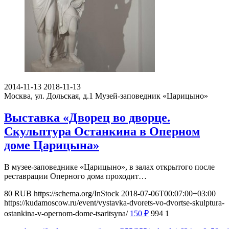
2014-11-13
2018-11-13
Москва, ул. Дольская, д.1
Музей-заповедник «Царицыно»
Выставка «Дворец во дворце.
Скульптура Останкина в Оперном
доме Царицына»
В музее-заповеднике «Царицыно», в залах открытого после
реставрации Оперного дома проходит…
80
RUB
https://schema.org/InStock
2018-07-06T00:07:00+03:00
https://kudamoscow.ru/event/vystavka-dvorets-vo-dvortse-skulptura-
ostankina-v-opernom-dome-tsaritsyna/
150
₽
994
1