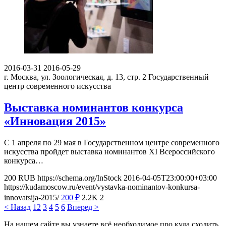
2016-03-31
2016-05-29
г. Москва, ул. Зоологическая, д. 13, стр. 2
Государственный
центр современного искусства
Выставка номинантов конкурса
«Инновация 2015»
С 1 апреля по 29 мая в Государственном центре современного
искусства пройдет выставка номинантов XI Всероссийского
конкурса…
200
RUB
https://schema.org/InStock
2016-04-05T23:00:00+03:00
https://kudamoscow.ru/event/vystavka-nominantov-konkursa-
innovatsija-2015/
200
₽
2.2K
2
< Назад
1
2
3
4
5
6
Вперед >
На нашем сайте вы узнаете всё необходимое про куда сходить