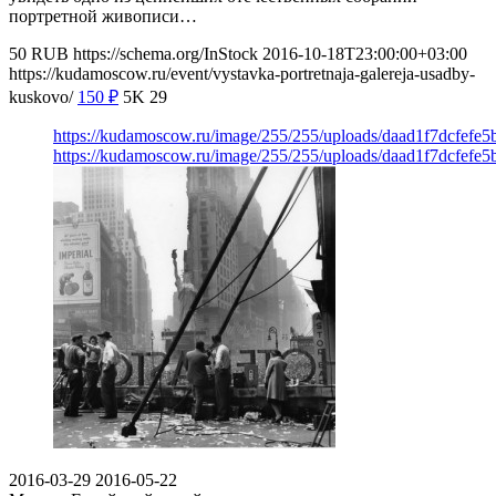
портретной живописи…
50
RUB
https://schema.org/InStock
2016-10-18T23:00:00+03:00
https://kudamoscow.ru/event/vystavka-portretnaja-galereja-usadby-
kuskovo/
150
₽
5K
29
https://kudamoscow.ru/image/255/255/uploads/daad1f7dcfef
https://kudamoscow.ru/image/255/255/uploads/daad1f7dcfef
2016-03-29
2016-05-22