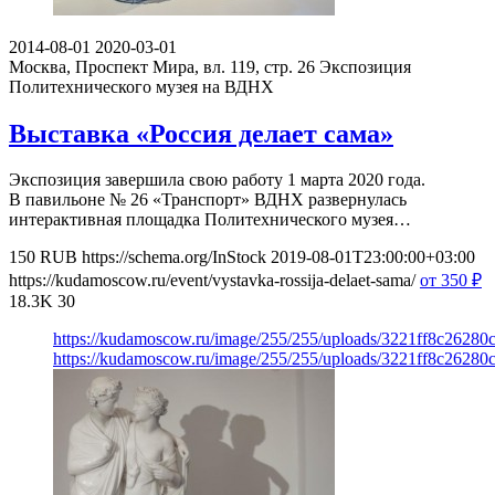
2014-08-01
2020-03-01
Москва, Проспект Мира, вл. 119, стр. 26
Экспозиция
Политехнического музея на ВДНХ
Выставка «Россия делает сама»
Экспозиция завершила свою работу 1 марта 2020 года.
В павильоне № 26 «Транспорт» ВДНХ развернулась
интерактивная площадка Политехнического музея…
150
RUB
https://schema.org/InStock
2019-08-01T23:00:00+03:00
https://kudamoscow.ru/event/vystavka-rossija-delaet-sama/
от 350
₽
18.3K
30
https://kudamoscow.ru/image/255/255/uploads/3221ff8c2628
https://kudamoscow.ru/image/255/255/uploads/3221ff8c2628