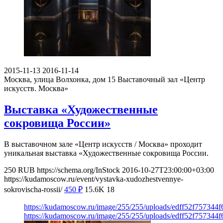
2015-11-13
2016-11-14
Москва, улица Волхонка, дом 15
Выставочный зал «Центр
искусств. Москва»
Выставка «Художественные
сокровища России»
В выставочном зале «Центр искусств / Москва» проходит
уникальная выставка «Художественные сокровища России.
250
RUB
https://schema.org/InStock
2016-10-27T23:00:00+03:00
https://kudamoscow.ru/event/vystavka-xudozhestvennye-
sokrovischa-rossii/
450
₽
15.6K
18
https://kudamoscow.ru/image/255/255/uploads/edff52f757344
https://kudamoscow.ru/image/255/255/uploads/edff52f757344