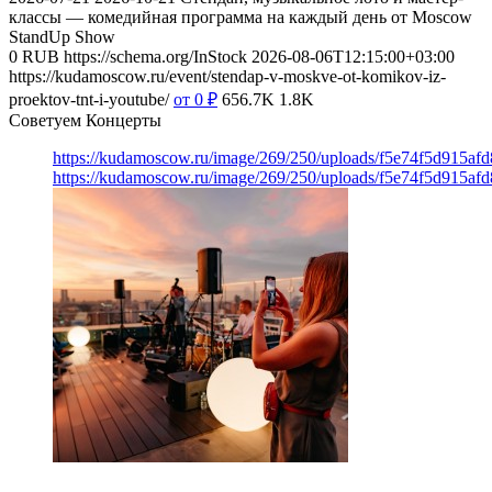
классы — комедийная программа на каждый день от Moscow
StandUp Show
0
RUB
https://schema.org/InStock
2026-08-06T12:15:00+03:00
https://kudamoscow.ru/event/stendap-v-moskve-ot-komikov-iz-
proektov-tnt-i-youtube/
от 0
₽
656.7K
1.8K
Советуем Концерты
https://kudamoscow.ru/image/269/250/uploads/f5e74f5d915a
https://kudamoscow.ru/image/269/250/uploads/f5e74f5d915a