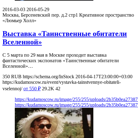
2016-03-03
2016-05-29
Москва, Берсеневский пер. д.2 стр1
Креативное пространство
«Люмьер Холл»
Выставка «Таинственные обитатели
Вселенной»
С 5 марта по 29 мая в Москве проходит выставка
фантастических экспонатов «Таинственные обитатели
Вселенной»…
350
RUB
https://schema.org/InStock
2016-04-17T23:00:00+03:00
https://kudamoscow.ru/event/vystavka-tainstvennye-obitateli-
vselennoj/
от 550
₽
29.2K
42
https://kudamoscow.ru/image/255/255/uploads/2b35b0ea2738
https://kudamoscow.ru/image/255/255/uploads/2b35b0ea2738