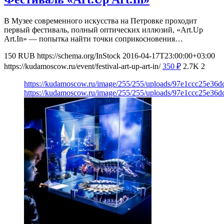
В Музее современного искусства на Петровке проходит
первый фестиваль, полный оптических иллюзий, «Art.Up
Art.In» — попытка найти точки соприкосновения…
150
RUB
https://schema.org/InStock
2016-04-17T23:00:00+03:00
https://kudamoscow.ru/event/festival-art-up-art-in/
350
₽
2.7K
2
https://kudamoscow.ru/image/255/255/uploads/97e1ccc25e36
https://kudamoscow.ru/image/255/255/uploads/97e1ccc25e36