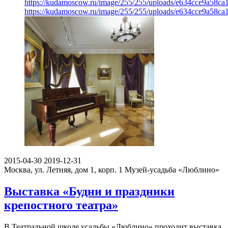
https://kudamoscow.ru/image/255/255/uploads/e634cce9a58c
https://kudamoscow.ru/image/255/255/uploads/e634cce9a58c
2015-04-30
2019-12-31
Москва, ул. Летняя, дом 1, корп. 1
Музей-усадьба «Люблино»
Выставка «Будни и праздники
крепостного театра»
В Театральной школе усадьбы «Люблино» проходит выставка