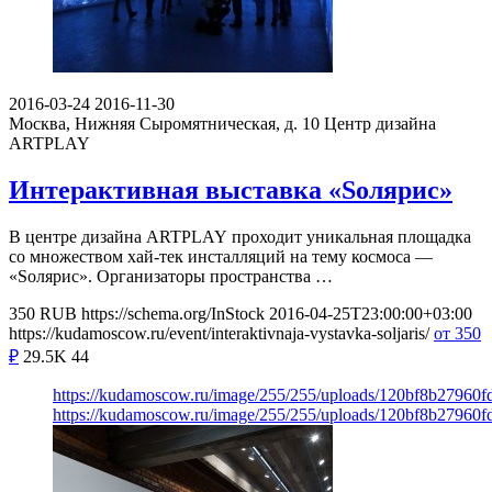
2016-03-24
2016-11-30
Москва, Нижняя Сыромятническая, д. 10
Центр дизайна
ARTPLAY
Интерактивная выставка «Sолярис»
В центре дизайна ARTPLAY проходит уникальная площадка
со множеством хай-тек инсталляций на тему космоса —
«Sолярис». Организаторы пространства …
350
RUB
https://schema.org/InStock
2016-04-25T23:00:00+03:00
https://kudamoscow.ru/event/interaktivnaja-vystavka-soljaris/
от 350
₽
29.5K
44
https://kudamoscow.ru/image/255/255/uploads/120bf8b27960
https://kudamoscow.ru/image/255/255/uploads/120bf8b27960