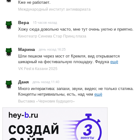
Кже не работает.
Международный институт антиквариата
Вера
15 часов назад
Хожу сюда довольно часто, мне тут очень уютно и приятно.
Кинотеатр Синема Стар Принц плаза
Марина
день назад 16:25
Шли пешком через мост от Кремля, вид открывается
шикарный на фестивальную площадку. Федука
ещё
VK Fest в Казани 2025
Даня
день назад 11:40
Много интерактива: запахи, звуки, видео; не только статика.
Концепты нетривиальны, есть, над чем
ещё
Выставка «Черновик будущего»