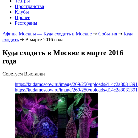
Театры
Пространства
Клубы
Прочее
Рестораны
Афиша Москвы — Куда сходить в Москве
➔
События
➔
Куда
сходить
➔
В марте 2016 года
Куда сходить в Москве в марте 2016
года
Советуем Выставки
https://kudamoscow.ru/image/269/250/uploads/d14c2a803139
https://kudamoscow.ru/image/269/250/uploads/d14c2a803139