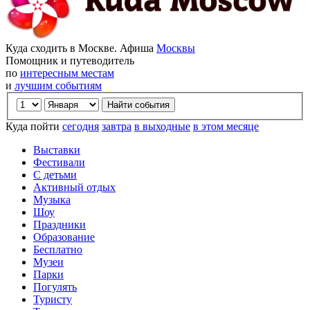
Куда сходить в Москве. Афиша
Москвы
Помощник и путеводитель
по
интересным местам
и
лучшим событиям
Куда пойти
сегодня
завтра
в выходные
в этом месяце
Выставки
Фестивали
С детьми
Активный отдых
Музыка
Шоу
Праздники
Образование
Бесплатно
Музеи
Парки
Погулять
Туристу