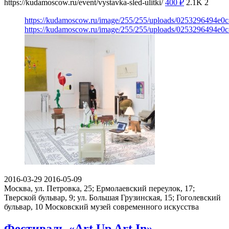
https://kudamoscow.ru/event/vystavka-sled-ulitki/
400
₽
2.1K
2
https://kudamoscow.ru/image/255/255/uploads/0253296494e0
https://kudamoscow.ru/image/255/255/uploads/0253296494e0
2016-03-29
2016-05-09
Москва, ул. Петровка, 25; Ермолаевский переулок, 17;
Тверской бульвар, 9; ул. Большая Грузинская, 15; Гоголевский
бульвар, 10
Московский музей современного искусства
Фестиваль «Art.Up Art.In»