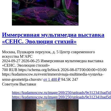
Иммерсивная мультимедиа выставка
«СЕНС. Эволюция стихий»
Москва, Пушкарев переулок, д. 5
Центр современного
искусства М’АРС
2024-09-27
2026-06-25
Иммерсивная мультимедиа выставка
«СЕНС. Эволюция стихий»
700
RUB
https://schema.org/InStock
2026-08-07T00:00:00+03:00
https://kudamoscow.ru/event/immersivnaja-multimedia-vystavka-
sense-geometrija-chuvstv/
от 1 400
₽
94.5K
247
Советуем Выставки
https://kudamoscow.ru/image/269/250/uploads/9e312341bad5
https://kudamoscow.ru/image/269/250/uploads/9e312341bad5