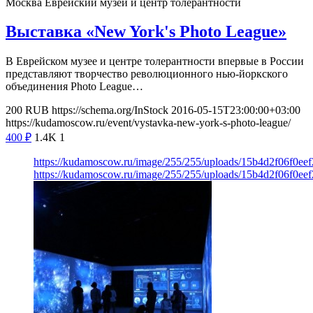
Москва
Еврейский музей и центр толерантности
Выставка «New York's Photo League»
В Еврейском музее и центре толерантности впервые в России
представляют творчество революционного нью-йоркского
объединения Photo League…
200
RUB
https://schema.org/InStock
2016-05-15T23:00:00+03:00
https://kudamoscow.ru/event/vystavka-new-york-s-photo-league/
400
₽
1.4K
1
https://kudamoscow.ru/image/255/255/uploads/15b4d2f06f0e
https://kudamoscow.ru/image/255/255/uploads/15b4d2f06f0e