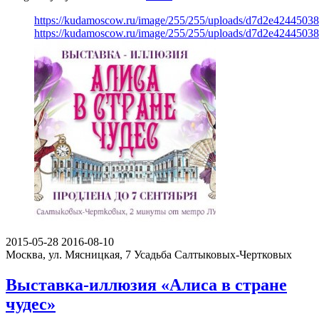
https://kudamoscow.ru/image/255/255/uploads/d7d2e424450
https://kudamoscow.ru/image/255/255/uploads/d7d2e424450
2015-05-28
2016-08-10
Москва, ул. Мясницкая, 7
Усадьба Салтыковых-Чертковых
Выставка-иллюзия «Алиса в стране
чудес»