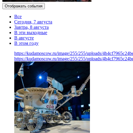
Отображать события
Все
Сегодня, 7 августа
Завтра, 8 августа
В эти выходные
В августе
В этом году
https://kudamoscow.ru/image/255/255/uploads/4b4cf7965c24
https://kudamoscow.ru/image/255/255/uploads/4b4cf7965c24