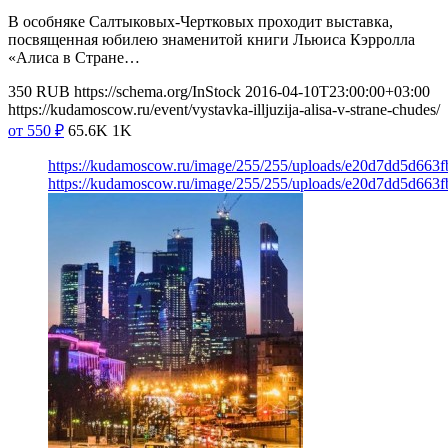
В особняке Салтыковых-Чертковых проходит выставка,
посвященная юбилею знаменитой книги Льюиса Кэрролла
«Алиса в Стране…
350
RUB
https://schema.org/InStock
2016-04-10T23:00:00+03:00
https://kudamoscow.ru/event/vystavka-illjuzija-alisa-v-strane-chudes/
от 550
₽
65.6K
1K
https://kudamoscow.ru/image/255/255/uploads/e20d7dd5d663
https://kudamoscow.ru/image/255/255/uploads/e20d7dd5d663