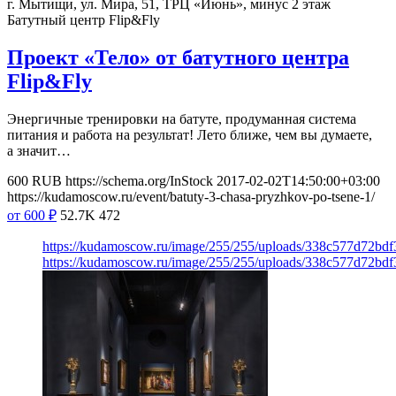
г. Мытищи, ул. Мира, 51, ТРЦ «Июнь», минус 2 этаж
Батутный центр Flip&Fly
Проект «Тело» от батутного центра
Flip&Fly
Энергичные тренировки на батуте, продуманная система
питания и работа на результат! Лето ближе, чем вы думаете,
а значит…
600
RUB
https://schema.org/InStock
2017-02-02T14:50:00+03:00
https://kudamoscow.ru/event/batuty-3-chasa-pryzhkov-po-tsene-1/
от 600
₽
52.7K
472
https://kudamoscow.ru/image/255/255/uploads/338c577d72bd
https://kudamoscow.ru/image/255/255/uploads/338c577d72bd