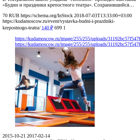
«Будни и праздники крепостного театра». Сохранившийся…
70
RUB
https://schema.org/InStock
2018-07-03T13:33:00+03:00
https://kudamoscow.ru/event/vystavka-budni-i-prazdniki-
krepostnogo-teatra/
140
₽
699
1
https://kudamoscow.ru/image/255/255/uploads/31192bc57f54
https://kudamoscow.ru/image/255/255/uploads/31192bc57f54
2015-10-21
2017-02-14