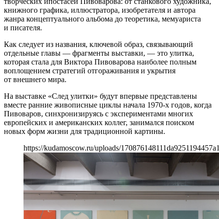
творческих ипостасей Пивоварова: от станкового художника,
книжного графика, иллюстратора, изобретателя и автора
жанра концептуального альбома до теоретика, мемуариста
и писателя.
Как следует из названия, ключевой образ, связывающий
отдельные главы — фрагменты выставки, — это улитка,
которая стала для Виктора Пивоварова наиболее полным
воплощением стратегий отгораживания и укрытия
от внешнего мира.
На выставке «След улитки» будут впервые представлены
вместе ранние живописные циклы начала 1970-х годов, когда
Пивоваров, синхронизируясь с экспериментами многих
европейских и американских коллег, занимался поиском
новых форм жизни для традиционной картины.
https://kudamoscow.ru/uploads/170876148111da9251194457a1