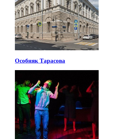
Особняк Тарасова