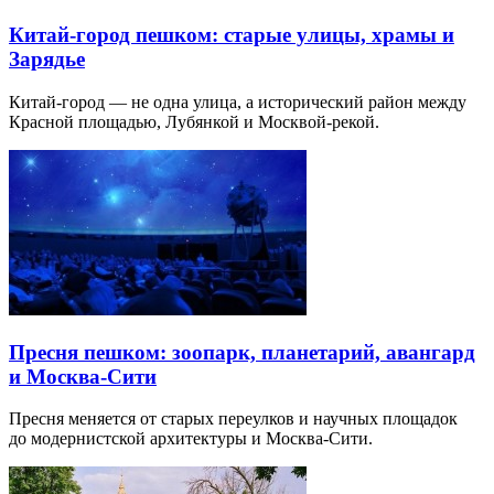
Китай-город пешком: старые улицы, храмы и
Зарядье
Китай-город — не одна улица, а исторический район между
Красной площадью, Лубянкой и Москвой-рекой.
Пресня пешком: зоопарк, планетарий, авангард
и Москва-Сити
Пресня меняется от старых переулков и научных площадок
до модернистской архитектуры и Москва-Сити.