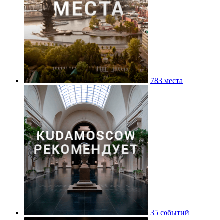
783 места
35 событий