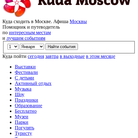
Куда сходить в Москве. Афиша
Москвы
Помощник и путеводитель
по
интересным местам
и
лучшим событиям
Куда пойти
сегодня
завтра
в выходные
в этом месяце
Выставки
Фестивали
С детьми
Активный отдых
Музыка
Шоу
Праздники
Образование
Бесплатно
Музеи
Парки
Погулять
Туристу