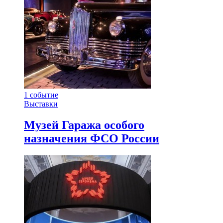
1
событие
Выставки
Музей Гаража особого
назначения ФСО России