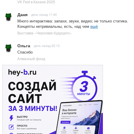
VK Fest в Казани 2025
Даня
день назад 11:40
Много интерактива: запахи, звуки, видео; не только статика.
Концепты нетривиальны, есть, над чем
ещё
Выставка «Черновик будущего»
Ольга
день назад 22:13
Спасибо
Алмазный фонд