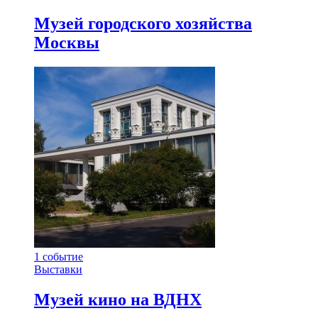
Музей городского хозяйства
Москвы
1
событие
Выставки
Музей кино на ВДНХ