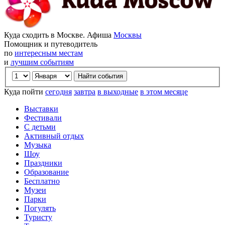
Куда сходить в Москве. Афиша
Москвы
Помощник и путеводитель
по
интересным местам
и
лучшим событиям
Куда пойти
сегодня
завтра
в выходные
в этом месяце
Выставки
Фестивали
С детьми
Активный отдых
Музыка
Шоу
Праздники
Образование
Бесплатно
Музеи
Парки
Погулять
Туристу