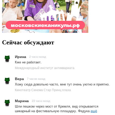
Сейчас обсуждают
Ирина
2 часа назад
Кже не работает.
Международный институт антиквариата
Вера
7 часов назад
Хожу сюда довольно часто, мне тут очень уютно и приятно.
Кинотеатр Синема Стар Принц плаза
Марина
23 часа назад
Шли пешком через мост от Кремля, вид открывается
шикарный на фестивальную площадку. Федука
ещё