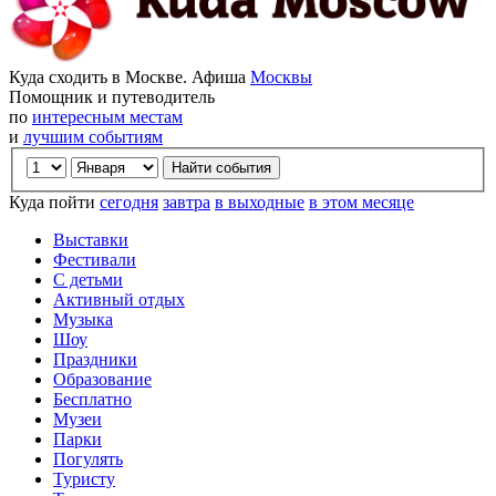
Куда сходить в Москве. Афиша
Москвы
Помощник и путеводитель
по
интересным местам
и
лучшим событиям
Куда пойти
сегодня
завтра
в выходные
в этом месяце
Выставки
Фестивали
С детьми
Активный отдых
Музыка
Шоу
Праздники
Образование
Бесплатно
Музеи
Парки
Погулять
Туристу