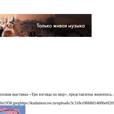
пповая выставка «Три взгляда на мир», представлены живопись, 
0a1958.jpeg
https://kudamoscow.ru/uploads/3c318ce96b8d14006e6f2