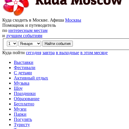
Куда сходить в Москве. Афиша
Москвы
Помощник и путеводитель
по
интересным местам
и
лучшим событиям
Куда пойти
сегодня
завтра
в выходные
в этом месяце
Выставки
Фестивали
С детьми
Активный отдых
Музыка
Шоу
Праздники
Образование
Бесплатно
Музеи
Парки
Погулять
Туристу