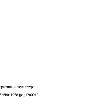
графика и скульптура.
05b6b0a1958.jpeg
1200
913