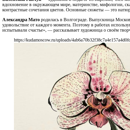
вдохновение в окружающем мире, материнстве, мифологии, ска
контрастные сочетания цветов. Основные сюжеты — это натюр
Александра Мато
родилась в Волгограде. Выпускница Московс
удовольствие от каждого момента. Поэтому в работах использую
испытывали счастье», — рассказывает художница о своём творч
https://kudamoscow.ru/uploads/4ab6a70b32f38c7a4e157a4d0f