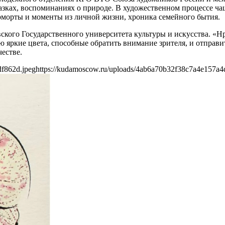
зках, воспоминаниях о природе. В художественном процессе чащ
морты и моменты из личной жизни, хроника семейного бытия.
кого Государственного университета культуры и искусства. «Нр
 яркие цвета, способные обратить внимание зрителя, и отправит
естве.
df862d.jpeg
https://kudamoscow.ru/uploads/4ab6a70b32f38c7a4e157a4