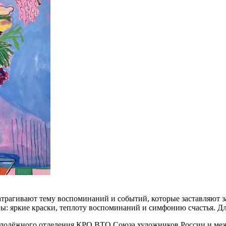
трагивают тему воспоминаний и событий, которые заставляют з
сны: яркие краски, теплоту воспоминаний и симфонию счастья.
олодёжного отделения КРО ВТО Союза художников России и меж