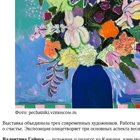
Фото: pechatniki.vzmoscow.ru
Выставка объединила трех современных художников. Работы за
о счастье. Экспозиция олицетворяет три основных аспекта ве
Валентина Гайчук
— художник и педагог из Карелии, член м