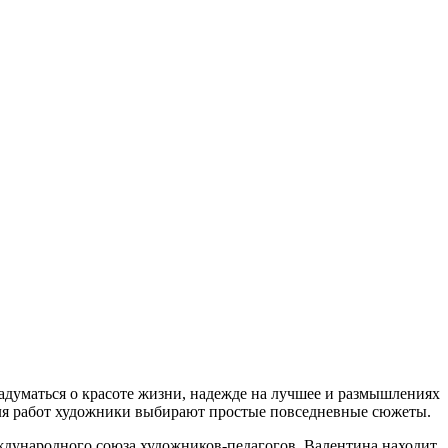
адуматься о красоте жизни, надежде на лучшее и размышлениях
 Для работ художники выбирают простые повседневные сюжеты.
дународного союза художников-педагогов. Валентина находит