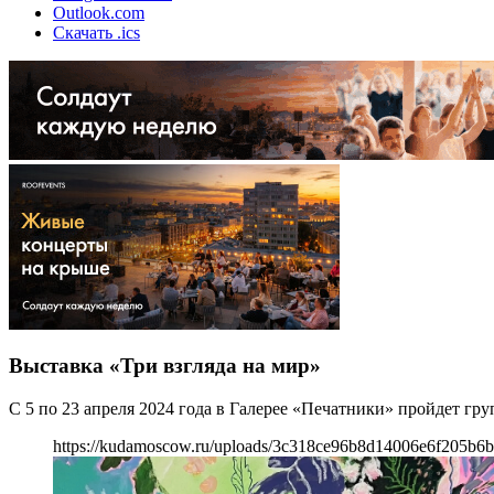
Outlook.com
Скачать .ics
Выставка «Три взгляда на мир»
С 5 по 23 апреля 2024 года в Галерее «Печатники» пройдет гру
https://kudamoscow.ru/uploads/3c318ce96b8d14006e6f205b6b