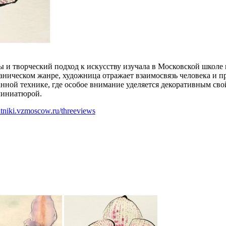
и творческий подход к искусству изучала в Московской школе 
таническом жанре, художница отражает взаимосвязь человека и 
шанной технике, где особое внимание уделяется декоративным с
миниатюрой.
hatniki.vzmoscow.ru/threeviews