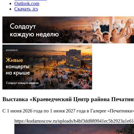
Outlook.com
Скачать .ics
Выставка «Краеведческий Центр района Печатн
С 1 июня 2026 года по 1 июня 2027 года в Галерее «Печатник
https://kudamoscow.ru/uploads/b4bf3dd889941ec5b2923a1e6