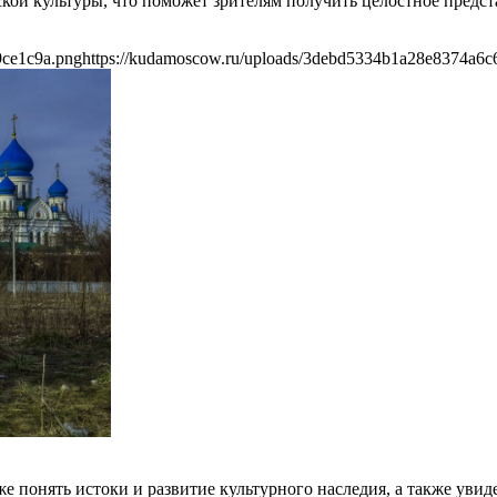
ой культуры, что поможет зрителям получить целостное предста
9ce1c9a.png
https://kudamoscow.ru/uploads/3debd5334b1a28e8374a6c
же понять истоки и развитие культурного наследия, а также уви