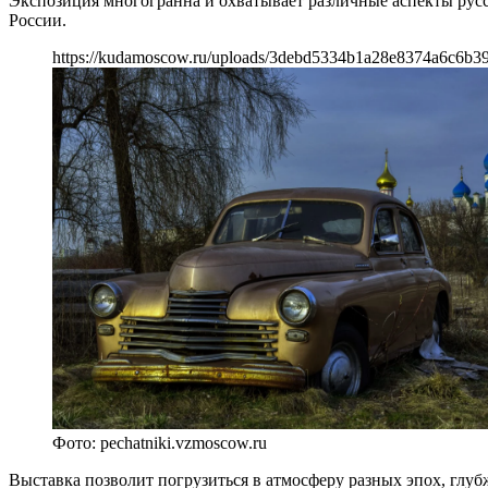
Экспозиция многогранна и охватывает различные аспекты русск
России.
https://kudamoscow.ru/uploads/3debd5334b1a28e8374a6c6b3
Фото: pechatniki.vzmoscow.ru
Выставка позволит погрузиться в атмосферу разных эпох, глуб