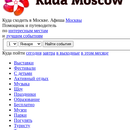
Куда сходить в Москве. Афиша
Москвы
Помощник и путеводитель
по
интересным местам
и
лучшим событиям
Куда пойти
сегодня
завтра
в выходные
в этом месяце
Выставки
Фестивали
С детьми
Активный отдых
Музыка
Шоу
Праздники
Образование
Бесплатно
Музеи
Парки
Погулять
Туристу