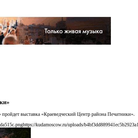
ики»
и» пройдет выставка «Краеведческий Центр района Печатники».
1da515c.png
https://kudamoscow.ru/uploads/b4bf3dd889941ec5b2923a