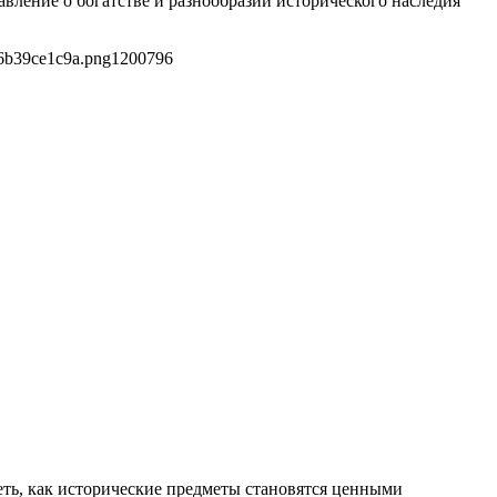
вление о богатстве и разнообразии исторического наследия
6b39ce1c9a.png
1200
796
деть, как исторические предметы становятся ценными