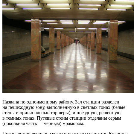
Названа по одноименному району. Зал станции разделен
на пешеходную зону, выполненную в светлых тонах (белые
стены и оригинальные торшеры), и поездную, решенную
в темных тонах. Путевые стены станции отделаны серым
(цокольная часть — черным) мрамором.
Пол выложен черным, серым и красным гранитом. Колонны