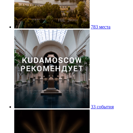
783 места
33 события