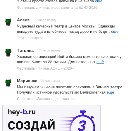
У стены просто стояла девушка и не знала
ещё
Фестиваль уличных видов спорта на ВДНХ 2026
Алеся
16 часов назад
Чудесный камерный театр в центре Москвы! Однажды
попадете туда и влюбитесь, назад дороги не будет.
ещё
Театр города М.
Татьяна
17 часов назад
Ужасная организация! Войти бысиро можно только, если у
вас вип билет за 22 тысячи. Для остальных
ещё
Фестиваль «Пикник Афиши-2026»
Марианна
21 час назад
Мы с мужем 28 июня посетили спектакль в Зимнем театре.
Получили истинное удовольствие! Великолепная
ещё
Спектакль «Запчасти для счастья»