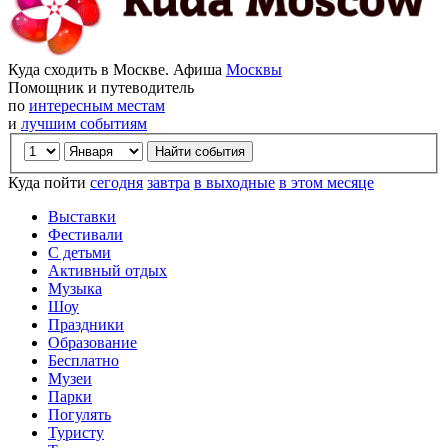
Куда сходить в Москве. Афиша
Москвы
Помощник и путеводитель
по
интересным местам
и
лучшим событиям
Куда пойти
сегодня
завтра
в выходные
в этом месяце
Выставки
Фестивали
С детьми
Активный отдых
Музыка
Шоу
Праздники
Образование
Бесплатно
Музеи
Парки
Погулять
Туристу