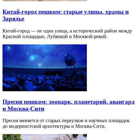
Китай-город пешком: старые улицы, храмы и
Зарядье
Китай-город — не одна улица, а исторический район между
Красной площадью, Лубянкой и Москвой-рекой.
Пресня пешком: зоопарк, планетарий, авангард
и Москва-Сити
Пресня меняется от старых переулков и научных площадок
до модернистской архитектуры и Москва-Сити.