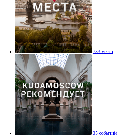
783 места
35 событий