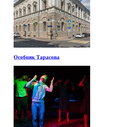
Особняк Тарасова