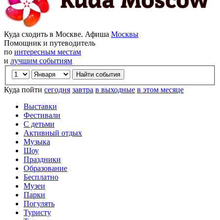
Куда сходить в Москве. Афиша
Москвы
Помощник и путеводитель
по
интересным местам
и
лучшим событиям
Куда пойти
сегодня
завтра
в выходные
в этом месяце
Выставки
Фестивали
С детьми
Активный отдых
Музыка
Шоу
Праздники
Образование
Бесплатно
Музеи
Парки
Погулять
Туристу