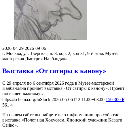
2026-04-29
2026-09-06
г. Москва, ул. Тверская, д. 8, кор. 2, код 31, 9-й этаж
Музей-
мастерская Дмитрия Налбандяна
Выставка «От сатиры к канону»
С 29 апреля по 6 сентября 2026 года в Музее-мастерской
Налбандяна пройдет выставка «От сатиры к канону». Проект
посвящен важному…
https://schema.org/InStock
2026-05-06T12:11:00+03:00
150
300
₽
561
4
На нашем сайте вы найдете всю информацию про событие
выставка «Полет над Хокусаем. Японский художник Кавати
Сэйко».