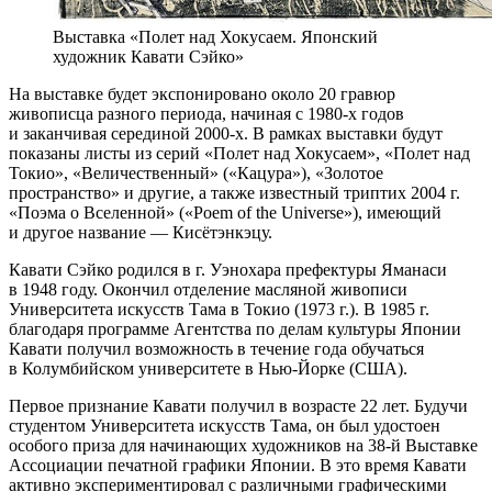
Выставка «Полет над Хокусаем. Японский
художник Кавати Сэйко»
На выставке будет экспонировано около 20 гравюр
живописца разного периода, начиная с 1980-х годов
и заканчивая серединой 2000-х. В рамках выставки будут
показаны листы из серий «Полет над Хокусаем», «Полет над
Токио», «Величественный» («Кацура»), «Золотое
пространство» и другие, а также известный триптих 2004 г.
«Поэма о Вселенной» («Poem of the Universe»), имеющий
и другое название — Кисётэнкэцу.
Кавати Сэйко родился в г. Уэнохара префектуры Яманаси
в 1948 году. Окончил отделение масляной живописи
Университета искусств Тама в Токио (1973 г.). В 1985 г.
благодаря программе Агентства по делам культуры Японии
Кавати получил возможность в течение года обучаться
в Колумбийском университете в Нью-Йорке (США).
Первое признание Кавати получил в возрасте 22 лет. Будучи
студентом Университета искусств Тама, он был удостоен
особого приза для начинающих художников на 38-й Выставке
Ассоциации печатной графики Японии. В это время Кавати
активно экспериментировал с различными графическими