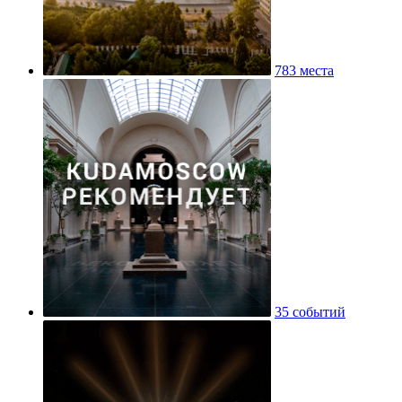
783 места
35 событий