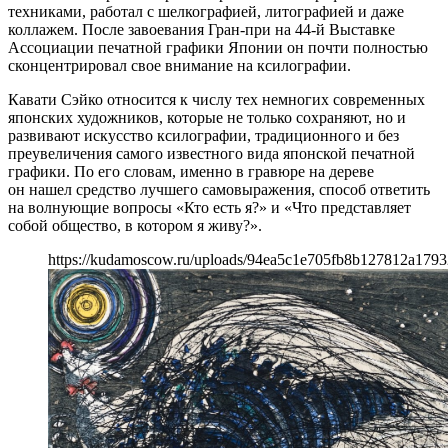
техниками, работал с шелкографией, литографией и даже
коллажем. После завоевания Гран-при на 44-й Выставке
Ассоциации печатной графики Японии он почти полностью
сконцентрировал свое внимание на ксилографии.
Кавати Сэйко относится к числу тех немногих современных
японских художников, которые не только сохраняют, но и
развивают искусство ксилографии, традиционного и без
преувеличения самого известного вида японской печатной
графики. По его словам, именно в гравюре на дереве
он нашел средство лучшего самовыражения, способ ответить
на волнующие вопросы «Кто есть я?» и «Что представляет
собой общество, в котором я живу?».
https://kudamoscow.ru/uploads/94ea5c1e705fb8b127812a1793