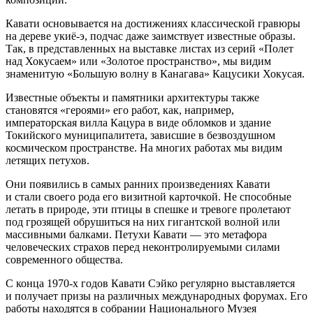
Кавати основывается на достижениях классической гравюры
на дереве укиё-э, подчас даже заимствует известные образы.
Так, в представленных на выставке листах из серий «Полет
над Хокусаем» или «Золотое пространство», мы видим
знаменитую «Большую волну в Канагава» Кацусики Хокусая.
Известные объекты и памятники архитектуры также
становятся «героями» его работ, как, например,
императорская вилла Кацура в виде обломков и здание
Токийского муниципалитета, зависшие в безвоздушном
космическом пространстве. На многих работах мы видим
летящих петухов.
Они появились в самых ранних произведениях Кавати
и стали своего рода его визитной карточкой. Не способные
летать в природе, эти птицы в спешке и тревоге пролетают
под грозящей обрушиться на них гигантской волной или
массивными балками. Петухи Кавати — это метафора
человеческих страхов перед неконтролируемыми силами
современного общества.
С конца 1970-х годов Кавати Сэйко регулярно выставляется
и получает призы на различных международных форумах. Его
работы находятся в собрании Национального Музея