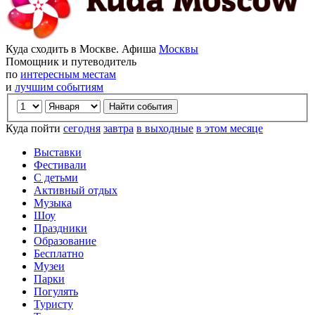
Куда сходить в Москве. Афиша
Москвы
Помощник и путеводитель
по
интересным местам
и
лучшим событиям
Куда пойти
сегодня
завтра
в выходные
в этом месяце
Выставки
Фестивали
С детьми
Активный отдых
Музыка
Шоу
Праздники
Образование
Бесплатно
Музеи
Парки
Погулять
Туристу