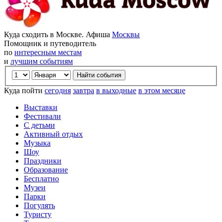
Куда сходить в Москве. Афиша
Москвы
Помощник и путеводитель
по
интересным местам
и
лучшим событиям
Куда пойти
сегодня
завтра
в выходные
в этом месяце
Выставки
Фестивали
С детьми
Активный отдых
Музыка
Шоу
Праздники
Образование
Бесплатно
Музеи
Парки
Погулять
Туристу