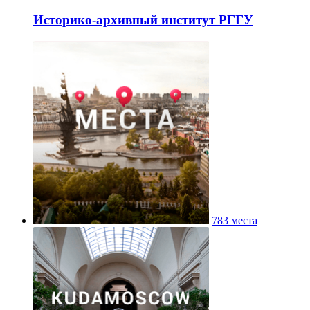
Историко-архивный институт РГГУ
783 места