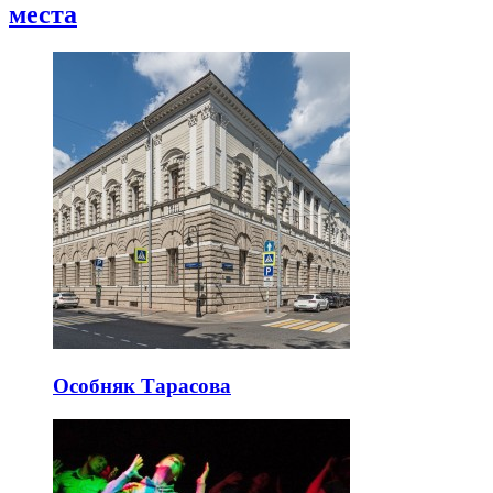
места
Особняк Тарасова