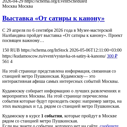
2026-04-29
https://schema.org/EventScheduled
Москва
Москва
Выставка «От сатиры к канону»
С 29 апреля по 6 сентября 2026 года в Музее-мастерской
Налбандяна пройдет выставка «От сатиры к канону». Проект
посвящен важному…
150
RUB
https://schema.org/InStock
2026-05-06T12:11:00+03:00
https://kudamoscow.ru/event/vystavka-ot-satiry-k-kanonu/
300
₽
561
4
На этой странице представлена информация, связанная со
станцией метро Пушкинская. Кудамоскоу— это
интерактивная афиша самых интересных событий Москвы.
Кудамоскоу собирает информацию о лучших развлечениях и
мероприятих Москвы. На этой странице перечислены
события которые будут проходить скоро: например завтра, на
этих выходных и т.д. рядом со станцией метро Пушкинская.
Кудамоскоу в курсе
1 события
, которые пройдут в Москве
рядом со станцией метро Пушкинская.
Если вы знаете о событии, которого нет на сайте,
сообщите