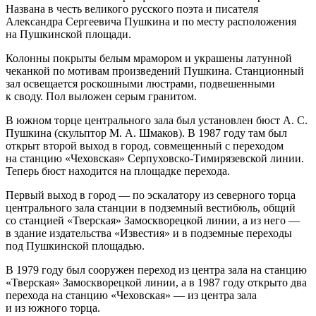
Названа в честь великого русского поэта и писателя
Александра Сергеевича Пушкина и по месту расположения
на Пушкинской площади.
Колонны покрыты белым мрамором и украшены латунной
чеканкой по мотивам произведений Пушкина. Станционный
зал освещается роскошными люстрами, подвешенными
к своду. Пол выложен серым гранитом.
В южном торце центрального зала был установлен бюст А. С.
Пушкина (скульптор М. А. Шмаков). В 1987 году там был
открыт второй выход в город, совмещенный с переходом
на станцию «Чеховская» Серпуховско-Тимирязевской линии.
Теперь бюст находится на площадке перехода.
Первый выход в город — по эскалатору из северного торца
центрального зала станции в подземный вестибюль, общий
со станцией «Тверская» Замоскворецкой линии, а из него —
в здание издательства «Известия» и в подземные переходы
под Пушкинской площадью.
В 1979 году был сооружен переход из центра зала на станцию
«Тверская» Замоскворецкой линии, а в 1987 году открыто два
перехода на станцию «Чеховская» — из центра зала
и из южного торца.