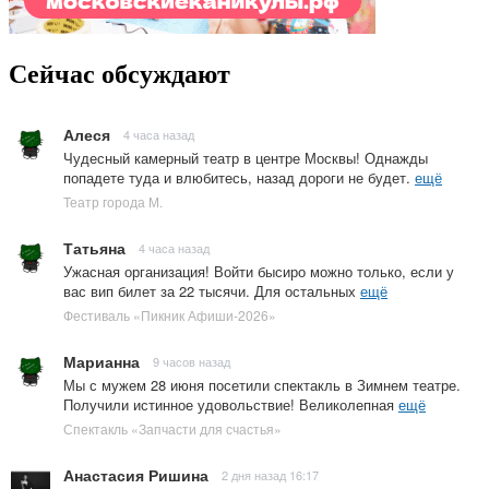
Сейчас обсуждают
Алеся
4 часа назад
Чудесный камерный театр в центре Москвы! Однажды
попадете туда и влюбитесь, назад дороги не будет.
ещё
Театр города М.
Татьяна
4 часа назад
Ужасная организация! Войти бысиро можно только, если у
вас вип билет за 22 тысячи. Для остальных
ещё
Фестиваль «Пикник Афиши-2026»
Марианна
9 часов назад
Мы с мужем 28 июня посетили спектакль в Зимнем театре.
Получили истинное удовольствие! Великолепная
ещё
Спектакль «Запчасти для счастья»
Анастасия Ришина
2 дня назад 16:17