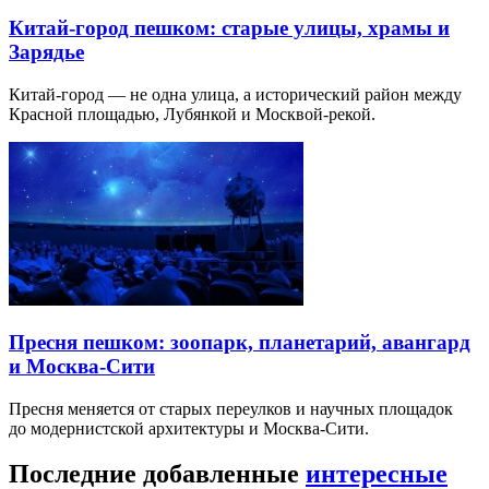
Китай-город пешком: старые улицы, храмы и
Зарядье
Китай-город — не одна улица, а исторический район между
Красной площадью, Лубянкой и Москвой-рекой.
Пресня пешком: зоопарк, планетарий, авангард
и Москва-Сити
Пресня меняется от старых переулков и научных площадок
до модернистской архитектуры и Москва-Сити.
Последние добавленные
интересные