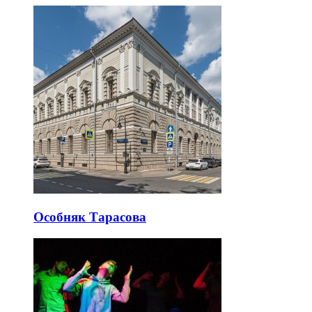
Особняк Тарасова