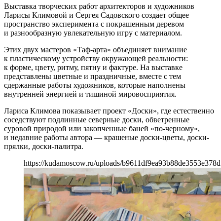
Выставка творческих работ архитекторов и художников
Ларисы Климовой и Сергея Садовского создает общее
пространство эксперимента с покрашенным деревом
и разнообразную увлекательную игру с материалом.
Этих двух мастеров «Таф-арта» объединяет внимание
к пластическому устройству окружающей реальности:
к форме, цвету, ритму, пятну и фактуре. На выставке
представлены цветные и праздничные, вместе с тем
сдержанные работы художников, которые наполнены
внутренней энергией и тишиной мировосприятия.
Лариса Климова показывает проект «Доски», где естественно
соседствуют подлинные северные доски, обветренные
суровой природой или закопченные баней «по-черному»,
и недавние работы автора — крашеные доски-цветы, доски-
прялки, доски-палитра.
https://kudamoscow.ru/uploads/b9611df9ea93b88de3553e378d