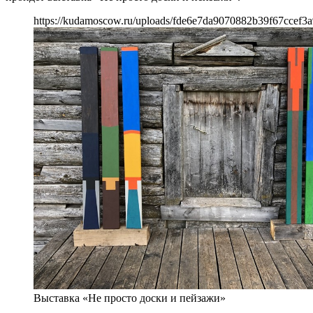
https://kudamoscow.ru/uploads/fde6e7da9070882b39f67ccef3a
Выставка «Не просто доски и пейзажи»