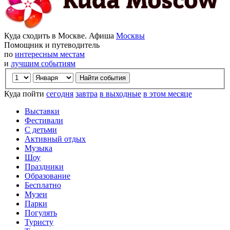
Куда сходить в Москве. Афиша
Москвы
Помощник и путеводитель
по
интересным местам
и
лучшим событиям
Куда пойти
сегодня
завтра
в выходные
в этом месяце
Выставки
Фестивали
С детьми
Активный отдых
Музыка
Шоу
Праздники
Образование
Бесплатно
Музеи
Парки
Погулять
Туристу