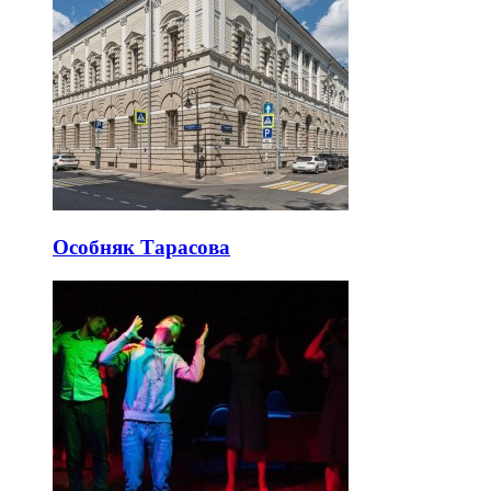
Особняк Тарасова