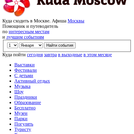
Куда сходить в Москве. Афиша
Москвы
Помощник и путеводитель
по
интересным местам
и
лучшим событиям
Куда пойти
сегодня
завтра
в выходные
в этом месяце
Выставки
Фестивали
С детьми
Активный отдых
Музыка
Шоу
Праздники
Образование
Бесплатно
Музеи
Парки
Погулять
Туристу