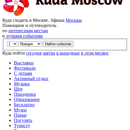
Куда сходить в Москве. Афиша
Москвы
Помощник и путеводитель
по
интересным местам
и
лучшим событиям
Куда пойти
сегодня
завтра
в выходные
в этом месяце
Выставки
Фестивали
С детьми
Активный отдых
Музыка
Шоу
Праздники
Образование
Бесплатно
Музеи
Парки
Погулять
Туристу