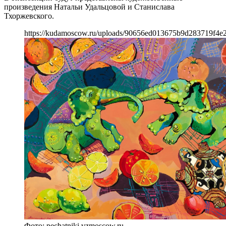
произведения Натальи Удальцовой и Станислава
Тхоржевского.
https://kudamoscow.ru/uploads/90656ed013675b9d283719f4e2
Фото: pechatniki.vzmoscow.ru