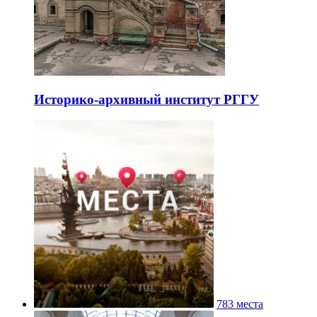
Историко-архивный институт РГГУ
783 места