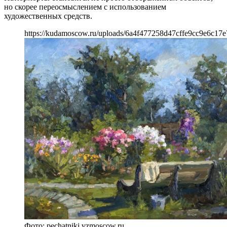
но скорее переосмыслением с использованием
художественных средств.
https://kudamoscow.ru/uploads/6a4f477258d47cffe9cc9e6c17e
Фото: pechatniki.vzmoscow.ru