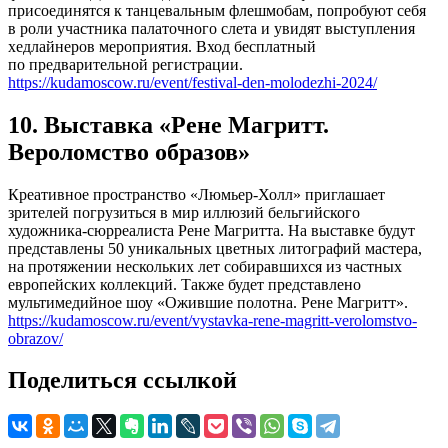
присоединятся к танцевальным флешмобам, попробуют себя
в роли участника палаточного слета и увидят выступления
хедлайнеров мероприятия. Вход бесплатный
по предварительной регистрации.
https://kudamoscow.ru/event/festival-den-molodezhi-2024/
10. Выставка «Рене Магритт.
Вероломство образов»
Креативное пространство «Люмьер-Холл» приглашает
зрителей погрузиться в мир иллюзий бельгийского
художника-сюрреалиста Рене Магритта. На выставке будут
представлены 50 уникальных цветных литографий мастера,
на протяжении нескольких лет собиравшихся из частных
европейских коллекций. Также будет представлено
мультимедийное шоу «Ожившие полотна. Рене Магритт».
https://kudamoscow.ru/event/vystavka-rene-magritt-verolomstvo-
obrazov/
Поделиться ссылкой