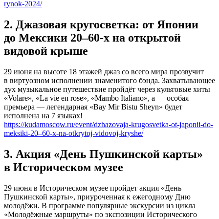
rynok-2024/
2. Джазовая кругосветка: от Японии
до Мексики 20–60-х на открытой
видовой крыше
29 июня на высоте 18 этажей джаз со всего мира прозвучит
в виртуозном исполнении знаменитого бэнда. Захватывающее
дух музыкальное путешествие пройдёт через культовые хиты
«Volare», «La vie en rose», «Mambo Italiano», а — особая
премьера — легендарная «Bay Mir Bistu Sheyn» будет
исполнена на 7 языках!
https://kudamoscow.ru/event/dzhazovaja-krugosvetka-ot-japonii-do-
meksiki-20–60-x-na-otkrytoj-vidovoj-kryshe/
3. Акция «День Пушкинской карты»
в Историческом музее
29 июня в Историческом музее пройдет акция «День
Пушкинской карты», приуроченная к ежегодному Дню
молодёжи. В программе популярные экскурсии из цикла
«Молодёжные маршруты» по экспозиции Исторического