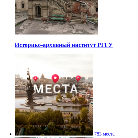
Историко-архивный институт РГГУ
783 места