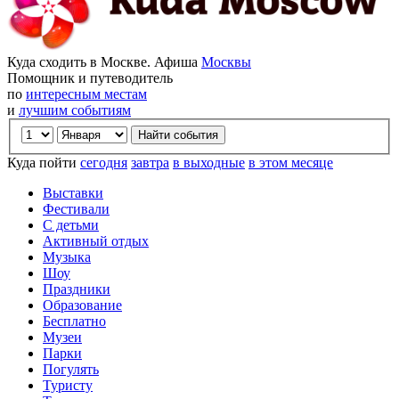
Куда сходить в Москве. Афиша
Москвы
Помощник и путеводитель
по
интересным местам
и
лучшим событиям
Куда пойти
сегодня
завтра
в выходные
в этом месяце
Выставки
Фестивали
С детьми
Активный отдых
Музыка
Шоу
Праздники
Образование
Бесплатно
Музеи
Парки
Погулять
Туристу