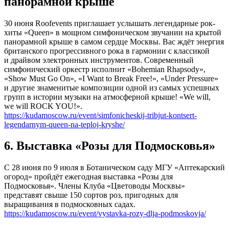
панорамной крыше
30 июня Roofevents приглашает услышать легендарные рок-
хиты «Queen» в мощном симфоническом звучании на крытой
панорамной крыше в самом сердце Москвы. Вас ждёт энергия
британского прогрессивного рока в гармонии с классикой
и драйвом электронных инструментов. Современный
симфонический оркестр исполнит «Bohemian Rhapsody»,
«Show Must Go On», «I Want to Break Free!», «Under Pressure»
и другие знаменитые композиции одной из самых успешных
групп в истории музыки на атмосферной крыше! «We will,
we will ROCK YOU!».
https://kudamoscow.ru/event/simfonicheskij-tribjut-kontsert-
legendarnym-queen-na-teploj-kryshe/
6. Выставка «Розы для Подмосковья»
С 28 июня по 9 июля в Ботаническом саду МГУ «Аптекарский
огород» пройдёт ежегодная выставка «Розы для
Подмосковья». Члены Клуба «Цветоводы Москвы»
представят свыше 150 сортов роз, пригодных для
выращивания в подмосковных садах.
https://kudamoscow.ru/event/vystavka-rozy-dlja-podmoskovja/