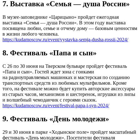
7. Выставка «Семья — душа России»
В музее-заповеднике «Царицыно» пройдет ежегодная
выставка «Семья — душа России». В этом году выставка
посвящена любви, семье и отчему дому — базовым ценностям
в жизни любого человека.
https://kudamoscow.ru/event/vystavka-semja-dusha-rossii-2024/
8. Фестиваль «Папа и сын»
С 26 по 30 июня на Тверском бульваре пройдет фестиваль
«Папа и сын». Гостей ждет зона с гонками
на радиоуправляемых машинках и мастерская по созданию
транспортных средств из любимых мультфильмов. Кроме
того, на фестивале можно будет купить авторские аксессуары
из старых часов, механизмов и шестеренок, игрушки из липы
и волшебный чемоданчик с героями сказок.
https://kudamoscow.ru/event/festival-papa-i-syn-2024/
9. Фестиваль «День молодежи»
29 и 30 июня в парке «Ходынское поле» пройдет масштабный
фестиваль «День молодежи». Посетители фестиваля