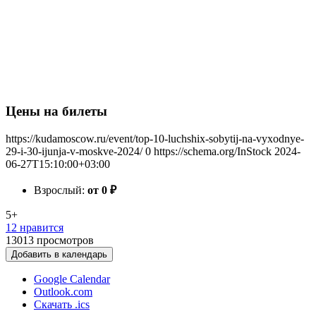
Цены на билеты
https://kudamoscow.ru/event/top-10-luchshix-sobytij-na-vyxodnye-
29-i-30-ijunja-v-moskve-2024/
0
https://schema.org/InStock
2024-
06-27T15:10:00+03:00
Взрослый:
от 0
₽
5+
12 нравится
13013
просмотров
Добавить в календарь
Google Calendar
Outlook.com
Скачать .ics