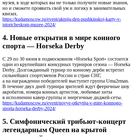
музея, в ходе которых вы не только получите новые знания,
но и сможете проявить свой ум и логику в занимательных
квизах.
https://kudamoscow.ru/event/aktsija-den-pushkinskoj-karty-v-
istoricheskom-muzee-2024/
4. Новые открытия в мире конного
спорта — Horseka Derby
С 29 по 30 июня в подмосковном «Horseka Sport» состоится
один из крупнейших конкурных турниров сезона — Horseka
Derby. Долгожданный турнир по конному дерби встретит
сильнейших спортсменов России и стран СНГ,
а на награждении победителей выступит группа Uma2rman.
В течение двух дней турнира зрителей ждут фееричные шоу
акробатов, номера конных артистов, любимые хиты
в исполнении кавер-группы и энергичные диджей-сеты.
https://kudamoscow.ru/event/novye-otkrytija-v-mire-konnogo-
sporta-horseka-derby-2024/
5. Симфонический трибьют-концерт
легендарным Queen на крытой