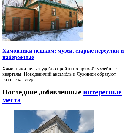
Хамовники пешком: музеи, старые переулки и
набережные
Хамовники нельзя удобно пройти по прямой: музейные
кварталы, Новодевичий ансамбль и Лужники образуют
разные кластеры.
Последние добавленные
интересные
места