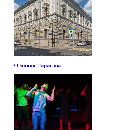
Особняк Тарасова