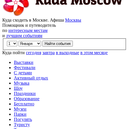
Куда сходить в Москве. Афиша
Москвы
Помощник и путеводитель
по
интересным местам
и
лучшим событиям
Куда пойти
сегодня
завтра
в выходные
в этом месяце
Выставки
Фестивали
С детьми
Активный отдых
Музыка
Шоу
Праздники
Образование
Бесплатно
Музеи
Парки
Погулять
Туристу