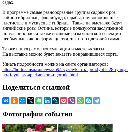
садах.
В программе самые разнообразные группы садовых роз:
чайно-гибридные, флорибунда, шрабы, почвопокровные,
плетистые и мускусные гибриды. Также на выставке будут
английские розы Остина, которые пользуются заслуженной
популярностью, а также изящные розы японской селекции —
необычные как по форме цветка, так и по цветовой гамме.
Также в программе консультации и мастер-классы.
На выставке можно будет заказать понравившиеся сорта.
Узнать подробности можно на сайте организаторов:
https://hortus.msu.ru/news/2594-vystavka-roz-proidyot-s-28-iyunja-
po-9-iyulja-v-aptekarskom-ogorode.html
Поделиться ссылкой
Фотографии события