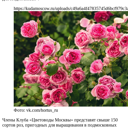
https://kudamoscow.ru/uploads/c49a6a4f47835745d6bcf979c3
Фото: vk.com/hortus_ru
Члены Клуба «Цветоводы Москвы» представят свыше 150
сортов роз, пригодных для выращивания в подмосковных