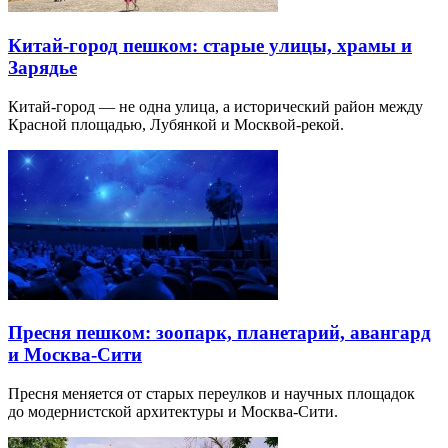
Китай-город пешком: старые улицы, храмы и
Зарядье
Китай-город — не одна улица, а исторический район между
Красной площадью, Лубянкой и Москвой-рекой.
Пресня пешком: зоопарк, планетарий, авангард
и Москва-Сити
Пресня меняется от старых переулков и научных площадок
до модернистской архитектуры и Москва-Сити.