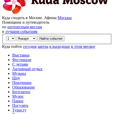
Куда сходить в Москве. Афиша
Москвы
Помощник и путеводитель
по
интересным местам
и
лучшим событиям
Куда пойти
сегодня
завтра
в выходные
в этом месяце
Выставки
Фестивали
С детьми
Активный отдых
Музыка
Шоу
Праздники
Образование
Бесплатно
Музеи
Парки
Погулять
Туристу