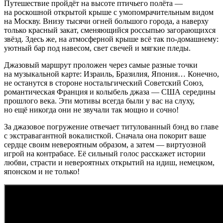
Путешествие пройдёт на высоте птичьего полёта —
на роскошной открытой крыше с умопомрачительным видом
на Москву. Внизу тысячи огней большого города, а наверху
только красный закат, сменяющийся россыпью загорающихся
звёзд. Здесь же, на атмосферной крыше всё так по-домашнему:
уютный бар под навесом, свет свечей и мягкие пледы.
Джазовый маршрут проложен через самые разные точки
на музыкальной карте: Израиль, Бразилия, Япония… Конечно,
не останутся в стороне ностальгический Советский Союз,
романтическая Франция и колыбель джаза — США середины
прошлого века. Эти мотивы всегда были у вас на слуху,
но ещё никогда они не звучали так мощно и сочно!
За джазовое погружение отвечает титулованный бэнд во главе
с экстравагантной вокалисткой. Сначала она покорит ваше
сердце своим невероятным образом, а затем — виртуозной
игрой на контрабасе. Её сильный голос расскажет истории
любви, страсти и невероятных открытий на идиш, немецком,
японском и не только!