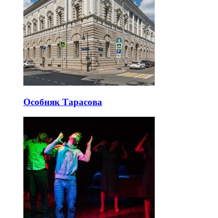
Особняк Тарасова