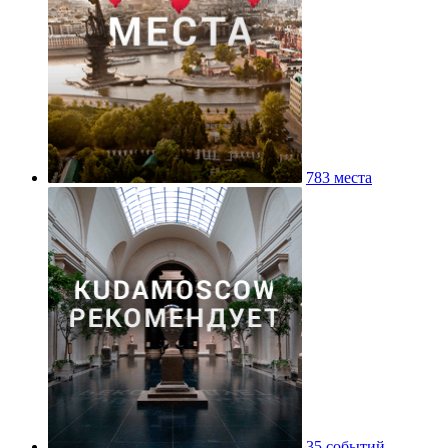
783 места
35 событий