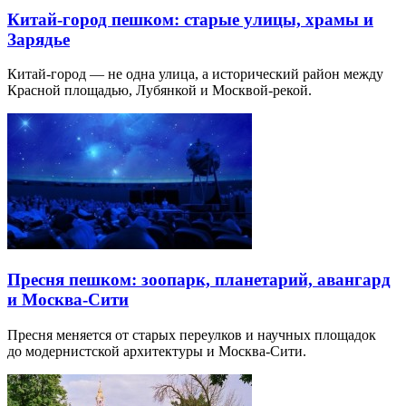
Китай-город пешком: старые улицы, храмы и
Зарядье
Китай-город — не одна улица, а исторический район между
Красной площадью, Лубянкой и Москвой-рекой.
Пресня пешком: зоопарк, планетарий, авангард
и Москва-Сити
Пресня меняется от старых переулков и научных площадок
до модернистской архитектуры и Москва-Сити.