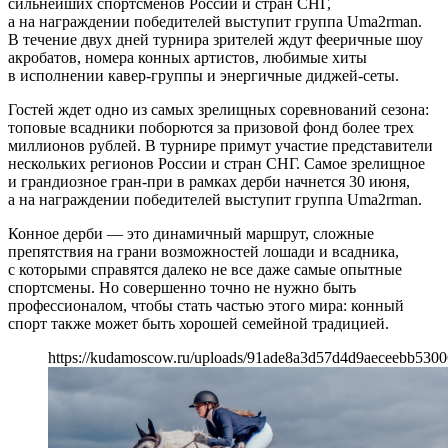
сильнейших спортсменов России и стран СНГ,
а на награждении победителей выступит группа Uma2rman.
В течение двух дней турнира зрителей ждут фееричные шоу
акробатов, номера конных артистов, любимые хиты
в исполнении кавер-группы и энергичные диджей-сеты.
Гостей ждет одно из самых зрелищных соревнований сезона:
топовые всадники поборются за призовой фонд более трех
миллионов рублей. В турнире примут участие представители
нескольких регионов России и стран СНГ. Самое зрелищное
и грандиозное гран-при в рамках дерби начнется 30 июня,
а на награждении победителей выступит группа Uma2rman.
Конное дерби — это динамичный маршрут, сложные
препятствия на грани возможностей лошади и всадника,
с которыми справятся далеко не все даже самые опытные
спортсмены. Но совершенно точно не нужно быть
профессионалом, чтобы стать частью этого мира: конный
спорт также может быть хорошей семейной традицией.
https://kudamoscow.ru/uploads/91ade8a3d57d4d9aeceebb5300