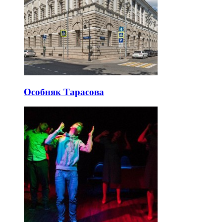
Особняк Тарасова