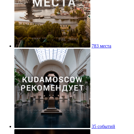
783 места
35 событий