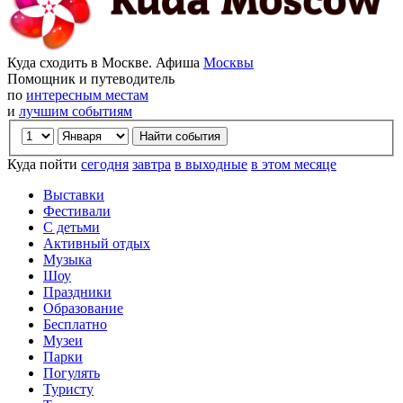
Куда сходить в Москве. Афиша
Москвы
Помощник и путеводитель
по
интересным местам
и
лучшим событиям
Куда пойти
сегодня
завтра
в выходные
в этом месяце
Выставки
Фестивали
С детьми
Активный отдых
Музыка
Шоу
Праздники
Образование
Бесплатно
Музеи
Парки
Погулять
Туристу